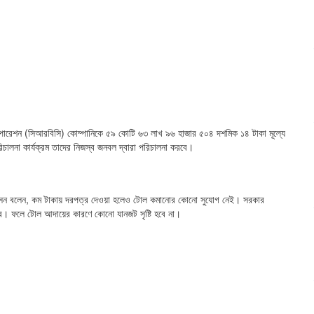
িজ করপোরেশন (সিআরবিসি) কোম্পানিকে ৫৯ কোটি ৬৩ লাখ ৯৬ হাজার ৫০৪ দশমিক ১৪ টাকা মূল্যে
চালনা কার্যক্রম তাদের নিজস্ব জনবল দ্বারা পরিচালনা করবে।
জল হোসেন বলেন, কম টাকায় দরপত্র দেওয়া হলেও টোল কমানোর কোনো সুযোগ নেই। সরকার
ে। ফলে টোল আদায়ের কারণে কোনো যানজট সৃষ্টি হবে না।