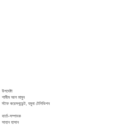
উপদেষ্টা
শামীম আল মামুন
স্টাফ করেসপন্ডেন্ট, যমুনা টেলিভিশন
বার্তা-সম্পাদক
সাহান হাসান