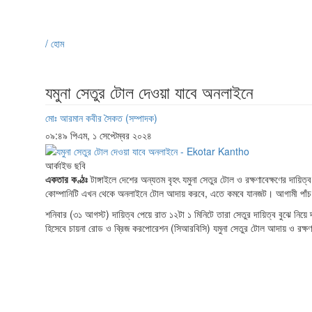
/ হোম
যমুনা সেতুর টোল দেওয়া যাবে অনলাইনে
মোঃ আরমান কবীর সৈকত (সম্পাদক)
০৯:৪৯ পিএম, ১ সেপ্টেম্বর ২০২৪
আর্কাইভ ছবি
একতার কণ্ঠঃ
টাঙ্গাইলে দেশের অন্যতম বৃহৎ যমুনা সেতুর টোল ও রক্ষণাবেক্ষণের দায়িত
কোম্পানিটি এখন থেকে অনলাইনে টোল আদায় করবে, এতে কমবে যানজট। আগামী পাঁচ বছর
শনিবার (৩১ আগস্ট) দায়িত্ব পেয়ে রাত ১২টা ১ মিনিটে তারা সেতুর দায়িত্ব বুঝে নিয়ে
হিসেবে চায়না রোড ও ব্রিজ করপোরেশন (সিআরবিসি) যমুনা সেতুর টোল আদায় ও রক্ষণা