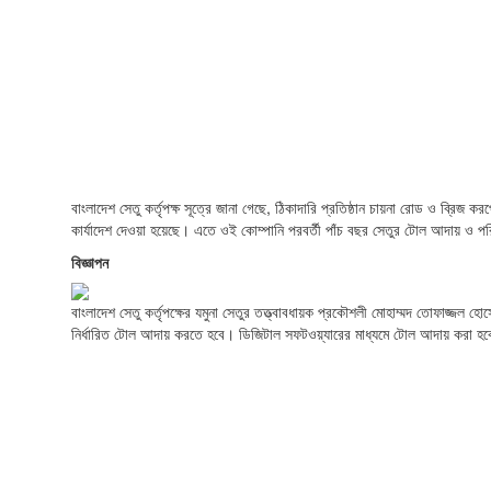
বাংলাদেশ সেতু কর্তৃপক্ষ সূত্রে জানা গেছে, ঠিকাদারি প্রতিষ্ঠান চায়না রোড ও ব্র
কার্যাদেশ দেওয়া হয়েছে। এতে ওই কোম্পানি পরবর্তী পাঁচ বছর সেতুর টোল আদায় ও পরি
বিজ্ঞাপন
বাংলাদেশ সেতু কর্তৃপক্ষের যমুনা সেতুর তত্ত্বাবধায়ক প্রকৌশলী মোহাম্মদ তোফাজ্
নির্ধারিত টোল আদায় করতে হবে। ডিজিটাল সফটওয়্যারের মাধ্যমে টোল আদায় করা হব