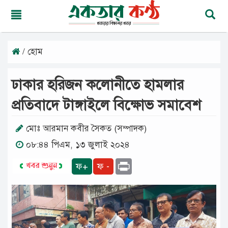
/ হোম
রবিবার,
০৯
অগাস্ট
ঢাকার হরিজন কলোনীতে হামলার
২০২৬
২৫
প্রতিবাদে টাঙ্গাইলে বিক্ষোভ সমাবেশ
শ্রাবণ
১৪৩৩
বঙ্গাব্দ
মোঃ আরমান কবীর সৈকত (সম্পাদক)
০৮:৪৪ পিএম, ১৩ জুলাই ২০২৪
মূলপাতা
Print
ফ+
ফ -
জাতীয়
দেশের
খবর
আমাদের