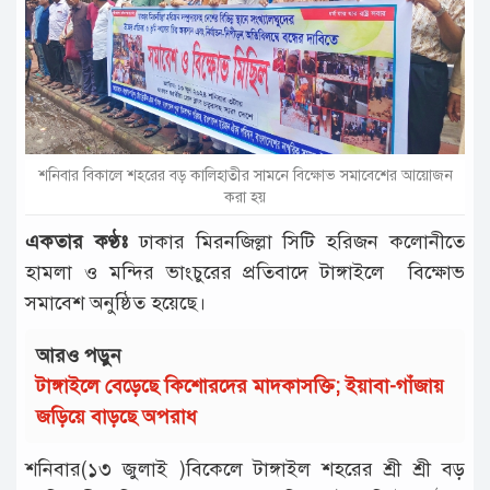
টাঙ্গাইল
আন্তর্জাতিক
রাজনীতি
অপরাধ
শনিবার বিকালে শহরের বড় কালিহাতীর সামনে বিক্ষোভ সমাবেশের আয়োজন
দুর্ঘটনা
করা হয়
বিনোদন
একতার কণ্ঠঃ
ঢাকার মিরনজিল্লা সিটি হরিজন কলোনীতে
হামলা ও মন্দির ভাংচুরের প্রতিবাদে টাঙ্গাইলে বিক্ষোভ
খেলাধুলা
সমাবেশ অনুষ্ঠিত হয়েছে।
চাকরি
আরও পড়ুন
লাইফ
টাঙ্গাইলে বেড়েছে কিশোরদের মাদকাসক্তি; ইয়াবা-গাঁজায়
স্টাইল
জড়িয়ে বাড়ছে অপরাধ
অন্যান্য
শনিবার(১৩ জুলাই )বিকেলে টাঙ্গাইল শহরের শ্রী শ্রী বড়