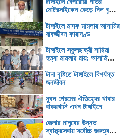
টাঙ্গাইলে বেপরোয়া গতির
মোটরসাইকেল কেড়ে নিল বৃদ্ধের
প্রাণ
টাঙ্গাইলে মাদক মামলায় আসামির
যাবজ্জীবন কারাদণ্ড
টাঙ্গাইলে স্কুলছাত্রী সামিয়া
হত্যা মামলার রায়: আসামি
সাব্বিরের মৃত্যুদণ্ড
টানা বৃষ্টিতে টাঙ্গাইলে বিপর্যস্ত
জনজীবন
মুঘল প্রেমের ঐতিহ্যের খাবার
বাকরখানি এখন টাঙ্গাইলে
জেলার মানুষের উন্নত
স্বাস্থ্যসেবায় সর্বোচ্চ গুরুত্ব