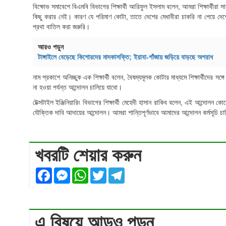
বিক্ষোভ সমাবেশে বিএমবি বিভাগের শিক্ষার্থী আরিফুল ইসলাম বলেন, আমরা শিক্ষার্থীর
কিছু করার নেই। কারণ যে পরিমাণ কোটা, তাতে দেশের মেধাবীরা চাকরি না পেয়ে দে
প্রথা বাতিল করা জরুরি।
আরও পড়ুন
টাঙ্গাইলে বেড়েছে কিশোরদের মাদকাসক্তি; ইয়াবা-গাঁজায় জড়িয়ে বাড়ছে অপরাধ
নাম প্রকাশে অনিচ্ছুক এক শিক্ষার্থী বলেন, বৈষম্যমূলক কোটার মাধ্যমে শিক্ষার্থীদের স
না হওয়া পর্যন্ত আন্দোলন চালিয়ে যাবো।
টেক্সটাইল ইঞ্জিনিয়ারিং বিভাগের শিক্ষার্থী মেহেদী হাসান রাকিব বলেন, এই আন্দোল
যৌক্তিক দাবি আদায়ের আন্দোলন। আমরা শান্তিপূর্ণভাবে আমাদের আন্দোলন কর্মসূচি চ
খবরটি শেয়ার করুন
Facebook
Messenger
WhatsApp
Twitter
Telegram
এ বিষয়ে আড়ও পড়ুন