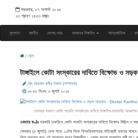
শুক্রবার, ০৭ অগাস্ট ২০২৬
২৩ শ্রাবণ ১৪৩৩ বঙ্গাব্দ
মূলপাতা
জাতীয়
দেশের খবর
আমাদের টাঙ্গাইল
আন্তর্জাতিক
রা
/ হোম
টাঙ্গাইলে কোটা সংস্কারের দাবিতে বিক্ষোভ ও স
মোঃ আরমান কবীর সৈকত (সম্পাদক)
০৮:৫৮ পিএম, ৮ জুলাই ২০২৪
সোমবার সকালে কোটা পদ্ধতি সংস্কারের দাবিতে টাঙ্গাইল-চারাবাড়ি আঞ্চলিক স
একতার কণ্ঠঃ
সরকারি চাকরিতে কোটা পদ্ধতি সংস্কারের দাবিতে বিক্ষোভ মিছিল ও সমাবেশ 
সোমবার (৮ জুলাই) বেলা সাড়ে ১১টার দিকে বিশ্ববিদ্যালয়ের লাইব্রেরী ভবনের সামনে বঙ্গ
গিয়ে অবরোধ করে এই আন্দোলন করেন শিক্ষার্থীরা। এসময় সড়কে যানজটের সৃষ্টি হয়। প্রা