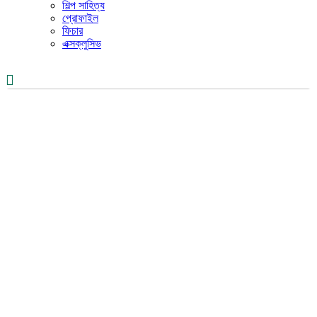
শিল্প সাহিত্য
প্রোফাইল
ফিচার
এক্সক্লুসিভ