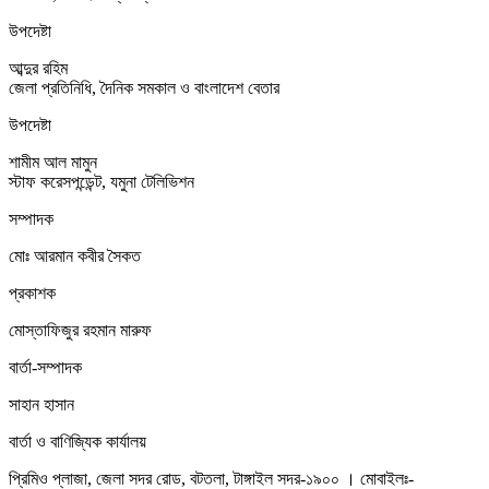
উপদেষ্টা
আব্দুর রহিম
জেলা প্রতিনিধি, দৈনিক সমকাল ও বাংলাদেশ বেতার
উপদেষ্টা
শামীম আল মামুন
স্টাফ করেসপন্ডেন্ট, যমুনা টেলিভিশন
সম্পাদক
মোঃ আরমান কবীর সৈকত
প্রকাশক
মোস্তাফিজুর রহমান মারুফ
বার্তা-সম্পাদক
সাহান হাসান
বার্তা ও বাণিজ্যিক কার্যালয়
প্রিমিও প্লাজা, জেলা সদর রোড, বটতলা, টাঙ্গাইল সদর-১৯০০ । মোবাইলঃ-