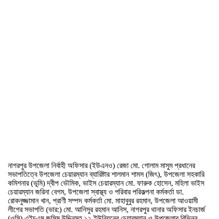
নাগরপুর উপজেলা নির্বাহী অফিসার (ইউএনও) রেজা মো. গোলাম মাসুম প্রধানের
সভাপতিত্বে উপজেলা চেয়ারম্যান ব্যারিষ্টার শালমান শামস (জিৎ), উপজেলা সহকারি
কমিশনার (ভূমি) দ্বীপ ভৌমিক, ভাইস চেয়ারম্যান মো. ফারুক হোসেন, মহিলা ভাইস
চেয়ারম্যান জরিনা বেগম, উপজেলা স্বাস্থ্য ও পরিবার পরিকল্পনা কর্মকর্তা ডা.
রোকনুজ্জামান খান, প্রাণী সম্পদ কর্মকর্তা মো. মাহাবুবুর রহমান, উপজেলা আওয়ামী
লীগের সভাপতি (ভার:) মো. আনিসুর রহমান আনিস, নাগরপুর থানার অফিসার ইনচার্জ
(ওসি) এইচএম জসিম উদ্দিনসহ ১২ ইউনিয়নের চেয়ারম্যান ও উপজেলার বিভিন্ন