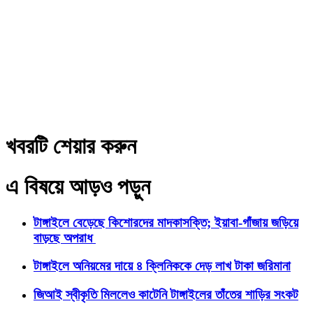
খবরটি শেয়ার করুন
এ বিষয়ে আড়ও পড়ুন
টাঙ্গাইলে বেড়েছে কিশোরদের মাদকাসক্তি; ইয়াবা-গাঁজায় জড়িয়ে
বাড়ছে অপরাধ
টাঙ্গাইলে অনিয়মের দায়ে ৪ ক্লিনিককে দেড় লাখ টাকা জরিমানা
জিআই স্বীকৃতি মিললেও কাটেনি টাঙ্গাইলের তাঁতের শাড়ির সংকট