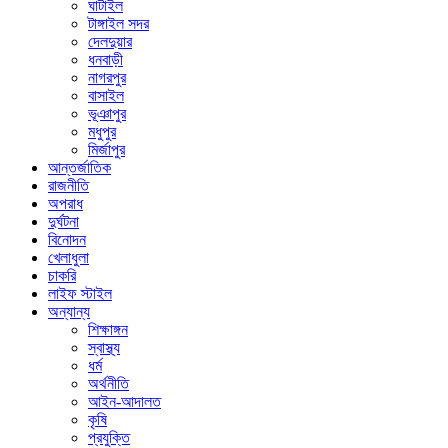
ঘাটাইল
টাঙ্গাইল সদর
দেলদুয়ার
ধনবাড়ী
নাগরপুর
বাসাইল
ভূঞাপুর
মধুপুর
মির্জাপুর
আন্তর্জাতিক
রাজনীতি
অপরাধ
দুর্ঘটনা
বিনোদন
খেলাধুলা
চাকরি
লাইফ স্টাইল
অন্যান্য
শিক্ষাঙ্গন
স্বাস্থ্য
ধর্ম
অর্থনীতি
আইন-আদালত
কৃষি
প্রযুক্তি