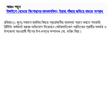
আরও পড়ুন
টাঙ্গাইলে বেড়েছে কিশোরদের মাদকাসক্তি; ইয়াবা-গাঁজায় জড়িয়ে বাড়ছে অপরাধ
রবিবার (২ জুন) সকালে হুমকির বিষয়ে প্রয়োজনীয় ব্যবস্থা গ্রহণ করতে সহকারি
রির্টানিং কর্মকর্তা বরাবর অভিযোগ দিয়েছেন মোটরসাইকেল প্রতিকের প্রার্থীর সমর্থক ও
উপজেলা আওয়ামী লীগের উপ-দপ্তর সম্পাদক মো. ফরিদ মিয়া।