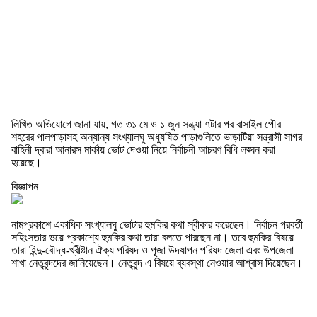
লিখিত অভিযোগে জানা যায়, গত ৩১ মে ও ১ জুন সন্ধ্যা ৭টার পর বাসাইল পৌর
শহরের পালপাড়াসহ অন্যান্য সংখ্যালঘু অধ্যুষিত পাড়াগুলিতে ভাড়াটিয়া সন্ত্রাসী সাগর
বাহিনী দ্বারা আনারস মার্কায় ভোট দেওয়া নিয়ে নির্বাচনী আচরণ বিধি লঙ্ঘন করা
হয়েছে।
বিজ্ঞাপন
নামপ্রকাশে একাধিক সংখ্যালঘু ভোটার হুমকির কথা স্বীকার করেছেন। নির্বাচন পরবর্তী
সহিংসতার ভয়ে প্রকাশ্যে হুমকির কথা তারা বলতে পারছেন না। তবে হুমকির বিষয়ে
তারা হিন্দু-বৌদ্ধ-খ্রীষ্টান ঐক্য পরিষদ ও পূজা উদযাপন পরিষদ জেলা এবং উপজেলা
শাখা নেতৃবৃন্দদের জানিয়েছেন। নেতৃবৃন্দ এ বিষয়ে ব্যবস্থা নেওয়ার আশ্বাস দিয়েছেন।