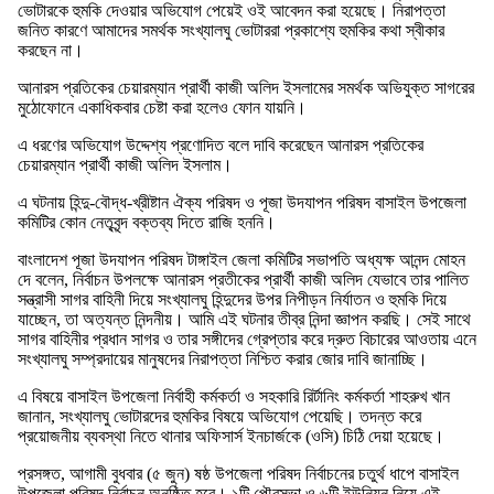
ভোটারকে হুমকি দেওয়ার অভিযোগ পেয়েই ওই আবেদন করা হয়েছে। নিরাপত্তা
জনিত কারণে আমাদের সমর্থক সংখ্যালঘু ভোটাররা প্রকাশ্যে হুমকির কথা স্বীকার
করছেন না।
আনারস প্রতিকের চেয়ারম্যান প্রার্থী কাজী অলিদ ইসলামের সমর্থক অভিযুক্ত সাগরের
মুঠোফোনে একাধিকবার চেষ্টা করা হলেও ফোন যায়নি।
এ ধরণের অভিযোগ উদ্দেশ্য প্রণোদিত বলে দাবি করেছেন আনারস প্রতিকের
চেয়ারম্যান প্রার্থী কাজী অলিদ ইসলাম।
এ ঘটনায় হিন্দু-বৌদ্ধ-খ্রীষ্টান ঐক্য পরিষদ ও পূজা উদযাপন পরিষদ বাসাইল উপজেলা
কমিটির কোন নেতৃবৃন্দ বক্তব্য দিতে রাজি হননি।
বাংলাদেশ পূজা উদযাপন পরিষদ টাঙ্গাইল জেলা কমিটির সভাপতি অধ্যক্ষ আনন্দ মোহন
দে বলেন, নির্বাচন উপলক্ষে আনারস প্রতীকের প্রার্থী কাজী অলিদ যেভাবে তার পালিত
সন্ত্রাসী সাগর বাহিনী দিয়ে সংখ্যালঘু হিন্দুদের উপর নিপীড়ন নির্যাতন ও হুমকি দিয়ে
যাচ্ছেন, তা অত্যন্ত নিন্দনীয়। আমি এই ঘটনার তীব্র নিন্দা জ্ঞাপন করছি। সেই সাথে
সাগর বাহিনীর প্রধান সাগর ও তার সঙ্গীদের গ্রেপ্তার করে দ্রুত বিচারের আওতায় এনে
সংখ্যালঘু সম্প্রদায়ের মানুষদের নিরাপত্তা নিশ্চিত করার জোর দাবি জানাচ্ছি।
এ বিষয়ে বাসাইল উপজেলা নির্বাহী কর্মকর্তা ও সহকারি রির্টানিং কর্মকর্তা শাহরুখ খান
জানান, সংখ্যালঘু ভোটারদের হুমকির বিষয়ে অভিযোগ পেয়েছি। তদন্ত করে
প্রয়োজনীয় ব্যবস্থা নিতে থানার অফিসার্স ইনচার্জকে (ওসি) চিঠি দেয়া হয়েছে।
প্রসঙ্গত, আগামী বুধবার (৫ জুন) ষষ্ঠ উপজেলা পরিষদ নির্বাচনের চতুর্থ ধাপে বাসাইল
উপজেলা পরিষদ নির্বাচন অনুষ্ঠিত হবে। ১টি পৌরসভা ও ৬টি ইউনিয়ন নিয়ে এই