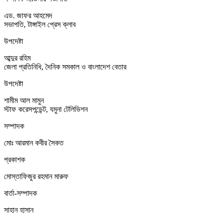
এড. জাফর আহমেদ
সভাপতি, টাঙ্গাইল প্রেস ক্লাব
উপদেষ্টা
আব্দুর রহিম
জেলা প্রতিনিধি, দৈনিক সমকাল ও বাংলাদেশ বেতার
উপদেষ্টা
শামীম আল মামুন
স্টাফ করেসপন্ডেন্ট, যমুনা টেলিভিশন
সম্পাদক
মোঃ আরমান কবীর সৈকত
প্রকাশক
মোস্তাফিজুর রহমান মারুফ
বার্তা-সম্পাদক
সাহান হাসান