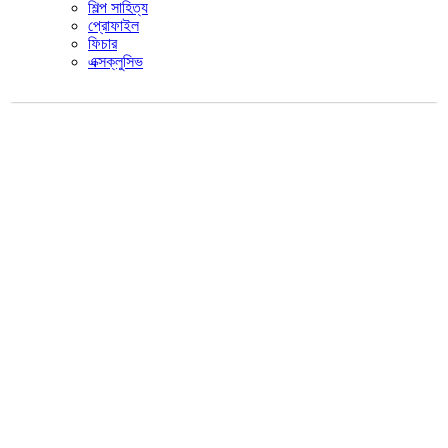
শিল্প সাহিত্য
প্রোফাইল
ফিচার
এক্সক্লুসিভ