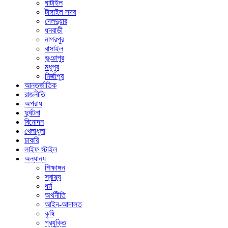
ঘাটাইল
টাঙ্গাইল সদর
দেলদুয়ার
ধনবাড়ী
নাগরপুর
বাসাইল
ভূঞাপুর
মধুপুর
মির্জাপুর
আন্তর্জাতিক
রাজনীতি
অপরাধ
দুর্ঘটনা
বিনোদন
খেলাধুলা
চাকরি
লাইফ স্টাইল
অন্যান্য
শিক্ষাঙ্গন
স্বাস্থ্য
ধর্ম
অর্থনীতি
আইন-আদালত
কৃষি
প্রযুক্তি