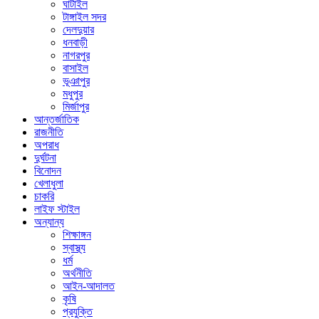
ঘাটাইল
টাঙ্গাইল সদর
দেলদুয়ার
ধনবাড়ী
নাগরপুর
বাসাইল
ভূঞাপুর
মধুপুর
মির্জাপুর
আন্তর্জাতিক
রাজনীতি
অপরাধ
দুর্ঘটনা
বিনোদন
খেলাধুলা
চাকরি
লাইফ স্টাইল
অন্যান্য
শিক্ষাঙ্গন
স্বাস্থ্য
ধর্ম
অর্থনীতি
আইন-আদালত
কৃষি
প্রযুক্তি