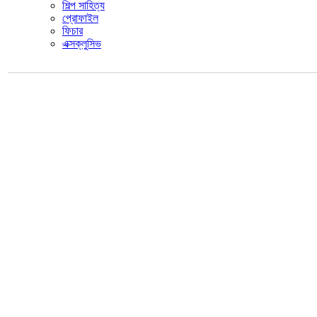
শিল্প সাহিত্য
প্রোফাইল
ফিচার
এক্সক্লুসিভ