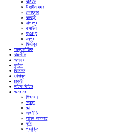
ঘাটাইল
টাঙ্গাইল সদর
দেলদুয়ার
ধনবাড়ী
নাগরপুর
বাসাইল
ভূঞাপুর
মধুপুর
মির্জাপুর
আন্তর্জাতিক
রাজনীতি
অপরাধ
দুর্ঘটনা
বিনোদন
খেলাধুলা
চাকরি
লাইফ স্টাইল
অন্যান্য
শিক্ষাঙ্গন
স্বাস্থ্য
ধর্ম
অর্থনীতি
আইন-আদালত
কৃষি
প্রযুক্তি