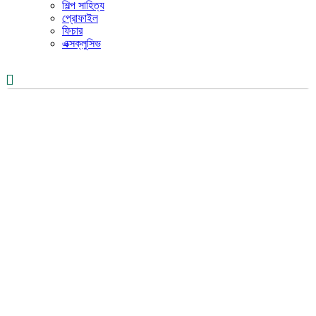
শিল্প সাহিত্য
প্রোফাইল
ফিচার
এক্সক্লুসিভ