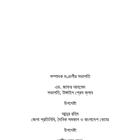
সম্পাদক মণ্ডলীর সভাপতি
এড. জাফর আহমেদ
সভাপতি, টাঙ্গাইল প্রেস ক্লাব
উপদেষ্টা
আব্দুর রহিম
জেলা প্রতিনিধি, দৈনিক সমকাল ও বাংলাদেশ বেতার
উপদেষ্টা