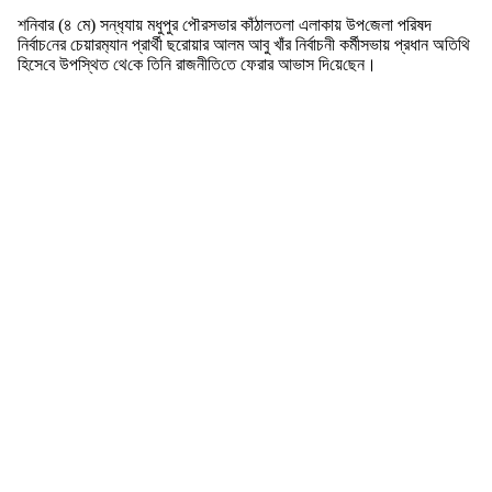
শ‌নিবার (৪ মে) সন্ধ‌্যায় মধুপুর পৌরসভার কাঁঠালতলা এলাকায় উপ‌জেলা প‌রিষদ
নির্বাচ‌নের চেয়ারম‌্যান প্রার্থী ছরোয়ার আলম আবু খাঁর নির্বাচনী কর্মীসভায় প্রধান অতিথি
হিসে‌বে উপ‌স্থিত থে‌কে তি‌নি রাজনী‌তি‌তে ফেরার আভাস দি‌য়ে‌ছেন।