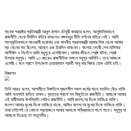
সা‌বেক পররাষ্ট্র প্রতিমন্ত্রী আবুল হাসান চৌধুরী কায়ছার ব‌লেন, আনুষ্ঠা‌নিকভা‌বে
রাজনী‌তি থে‌কে দীর্ঘদিন বাইরে থাক‌লেও বঙ্গবন্ধ‌ুর নীতি দর্শনের বাইরে নেই। আমি
সাংস্কৃতিকভা‌বে আওয়ামী ঘ‌রোনার এবং মাননীয় প্রধানমন্ত্রী আমার দিক থে‌কে আমার
বড় বো‌নের মত ছি‌লেন, আছেন এবং চির‌দিন থাক‌বেন। বাংলার নেত্রী শেখ হা‌সিনার
আশীর্বাদ ও নি‌র্দেশে আমি মধুপু‌রে এসে‌ছিলাম। আমার জীব‌নে শ্রেষ্ঠ ঘটনা, শ্রেষ্ঠ
উপহার মধুপুর। আমি ২৩ বছ‌রেও রাজনী‌তিক অঙ্গ‌নে মধুপুর আসিনি। ত‌বে আজ‌কে
এসে‌ছি। ম‌নে প্রাণে উপ‌জেলা চেয়ারম‌্যান প্রার্থী আবু খার বিজয় হোক এটাই চাই।
বিজ্ঞাপন
তি‌নি আরও ব‌লেন, আগামীতে টাঙ্গাইলে সৃজনশীল সকল ক‌র্মের সা‌থে যত‌দিন বেঁচে থা‌কি
আমি অবশ‌্যই জ‌ড়িত থাক‌ব। বৃহত্তর স্বার্থে সব‌ কিছুইতো রাজনী‌তি। আজ‌কে আমার
এই কর্মীসভায় উপস্থি‌তি সেটাও রাজনী‌তি। আমি জনগ‌ণের দি‌কে তা‌কি‌য়ে থাক‌ি।
জনগণ আমার মু‌খের দি‌কে তা‌কি‌য়ে থা‌কে, আমিও জনগ‌ণের মু‌খের দি‌কে তা‌কি‌য়ে থা‌কি।
তারা চাইলেই যে ‌কোনো প্রয়োজ‌নে আবার আমা‌কে স‌ক্রিয়ভা‌বে পা‌শে পা‌বে। মধুপুর যা
আমা‌কে দি‌য়ে‌ছে তা অতুলনীয়।