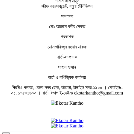
শামীম আল মামুন
স্টাফ করেসপন্ডেন্ট, যমুনা টেলিভিশন
সম্পাদক
মোঃ আরমান কবীর সৈকত
প্রকাশক
মোস্তাফিজুর রহমান মারুফ
বার্তা-সম্পাদক
সাহান হাসান
বার্তা ও বাণিজ্যিক কার্যালয়
প্রিমিও প্লাজা, জেলা সদর রোড, বটতলা, টাঙ্গাইল সদর-১৯০০ । মোবাইলঃ-
০১৮১৭৫০১৬০০ । বার্তা বিভাগ ই-মেইলঃ ekotarkantho@gmail.com