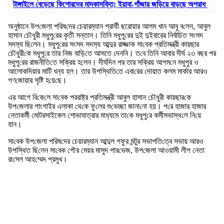
টাঙ্গাইলে বেড়েছে কিশোরদের মাদকাসক্তি; ইয়াবা-গাঁজায় জড়িয়ে বাড়ছে অপরাধ
অনুষ্ঠানে উপ‌জেলা প‌রিষ‌দের চেয়ারম‌্যান প্রার্থী ছরোয়ার আলম খান আবু ব‌লেন, আবুল
হাসান চৌধুরী মধুপু‌রের কৃ‌তী সন্তান। তি‌নি মধুপু‌রের দুই দুইবারের নির্বাচিত সংসদ
সদস‌্য ছি‌লেন। মধুপু‌রের সংসদ সদস‌্য আব্দুর রাজ্জাক সা‌বেক প্রতিমন্ত্রী কায়ছার
চৌধুরী‌কে মধুপু‌রে তার নিজ বা‌ড়ি‌তে আসতে দেন‌নি। ত‌বে তিনি আবার দীর্ঘ ২৩ বছর পর
মধুপু‌রের রাজনী‌তি‌তে স‌ক্রিয় হ‌লেন। দীর্ঘদিন পর তার স‌ক্রিয় আগম‌নে মধুপুর ও
আলোক‌দিয়ার মা‌টি ধন‌্য হল। তার উপ‌স্থি‌তি‌তে এবা‌রের দোয়াত কল‌ম মার্কার আরও
গণ‌জোয়ার সৃ‌ষ্টি হ‌য়ে‌ছে।
এর আগে বি‌কে‌লে সা‌বেক পররাষ্ট্র প্রতিমন্ত্রী আবুল হাসান চৌধুরী কায়ছার‌কে
উপ‌জেলার গাংগাইর এলাকা থে‌কে ফু‌লের শু‌ভেচ্ছা জানা‌নো হয়। প‌রে হাজার হাজার
নেতাকর্মী মোটরসাইকে‌ল শোভাযাত্রার মাধ‌্যমে তা‌কে মধুপু‌রে কর্মীসভাস্থ‌লে নি‌য়ে
যান।
সা‌বেক উপ‌জেলা প‌রিষ‌দের চেয়ারম‌্যান আব্দুল গফুর মন্টুর সভাপ‌তি‌ত্বে সভায় আরও
উপ‌স্থিত ছি‌লেন সা‌বেক পৌর মেয়র মাস‌ুদ পার‌ভেজ, উপ‌জেলা আওয়ামী লীগ নেতা
রা‌সেল আহ‌ম্মেদ প্রমুখ।