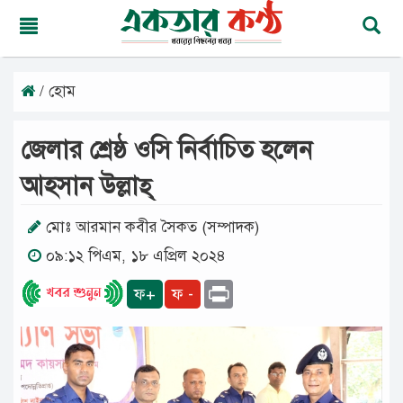
/ হোম
রবিবার,
০৯
অগাস্ট
জেলার শ্রেষ্ঠ ওসি নির্বাচিত হলেন
২০২৬
২৫
আহসান উল্লাহ্
শ্রাবণ
১৪৩৩
বঙ্গাব্দ
মোঃ আরমান কবীর সৈকত (সম্পাদক)
০৯:১২ পিএম, ১৮ এপ্রিল ২০২৪
মূলপাতা
Print
ফ+
ফ -
জাতীয়
দেশের
খবর
আমাদের