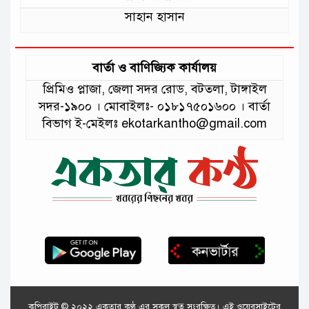
সাহান হাসান
বার্তা ও বাণিজ্যিক কার্যালয়
প্রিমিও প্লাজা, জেলা সদর রোড, বটতলা, টাঙ্গাইল
সদর-১৯০০ । মোবাইলঃ- ০১৮১৭৫০১৬০০ । বার্তা
বিভাগ ই-মেইলঃ ekotarkantho@gmail.com
কপিরাইট © ২০২২ একতার কণ্ঠ এর সকল স্বত্ব সংরক্ষিত। এই ওয়েবসাইটের