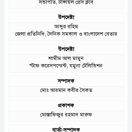
সভাপতি, টাঙ্গাইল প্রেস ক্লাব
গুরুত্ব দিয়ে কাজ করছি: প্রতিমন্ত্রী টুকু
উপদেষ্টা
আমাদের চার পাশে ব্যাঙের ছাতার মতো
আব্দুর রহিম
গড়ে উঠছে মাদ্রাসা ও কিন্ডার গার্ডেন
জেলা প্রতিনিধি, দৈনিক সমকাল ও বাংলাদেশ বেতার
:মুক্তিযুদ্ধ বিষয়কমন্ত্রী
উপদেষ্টা
শামীম আল মামুন
স্টাফ করেসপন্ডেন্ট, যমুনা টেলিভিশন
সম্পাদক
মোঃ আরমান কবীর সৈকত
প্রকাশক
মোস্তাফিজুর রহমান মারুফ
বার্তা-সম্পাদক