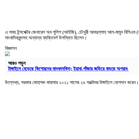
এ সময় ইন্সপেক্টর জেনারেল অব পুলিশ (আইজি), চৌধুরী আবদুল্লাহ আল-মামুন বিপিএম (বার
সাংবাদিকবৃন্দসহ অন্যান্য ব্যক্তিবর্গ উপস্থিত ছিলেন।
বিজ্ঞাপন
আরও পড়ুন
টাঙ্গাইলে বেড়েছে কিশোরদের মাদকাসক্তি; ইয়াবা-গাঁজায় জড়িয়ে বাড়ছে অপরাধ
উল্লেখ্য, সরকার মোহাম্মদ কায়সার ২০২১ সালের ২৯ অক্টোবর টাঙ্গাইলে যোগদান করেন। 