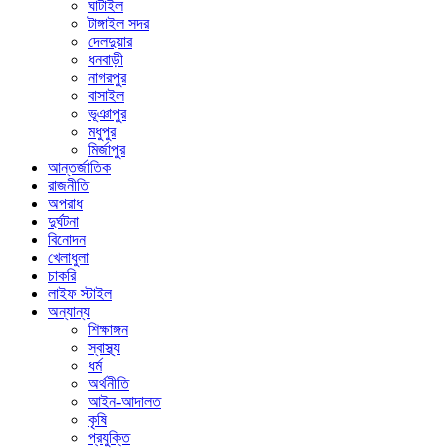
ঘাটাইল
টাঙ্গাইল সদর
দেলদুয়ার
ধনবাড়ী
নাগরপুর
বাসাইল
ভূঞাপুর
মধুপুর
মির্জাপুর
আন্তর্জাতিক
রাজনীতি
অপরাধ
দুর্ঘটনা
বিনোদন
খেলাধুলা
চাকরি
লাইফ স্টাইল
অন্যান্য
শিক্ষাঙ্গন
স্বাস্থ্য
ধর্ম
অর্থনীতি
আইন-আদালত
কৃষি
প্রযুক্তি