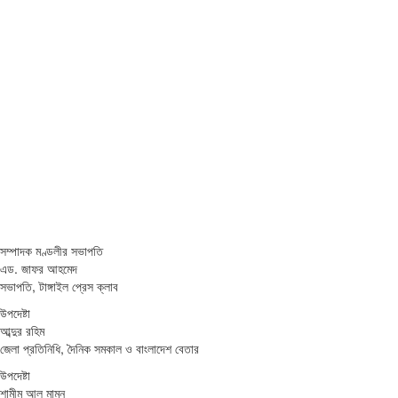
সম্পাদক মণ্ডলীর সভাপতি
এড. জাফর আহমেদ
সভাপতি, টাঙ্গাইল প্রেস ক্লাব
উপদেষ্টা
আব্দুর রহিম
জেলা প্রতিনিধি, দৈনিক সমকাল ও বাংলাদেশ বেতার
উপদেষ্টা
শামীম আল মামুন