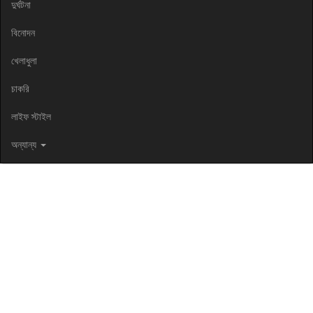
দুর্ঘটনা
বিনোদন
খেলাধুলা
চাকরি
লাইফ স্টাইল
অন্যান্য