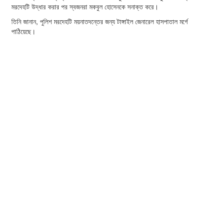
মরদেহটি উদ্ধার করার পর স্বজনরা মকবুল হোসেনকে সনাক্ত করে।
তিনি জানান, পুলিশ মরদেহটি ময়নাতদন্তের জন্য টাঙ্গাইল জেনারেল হাসপাতাল মর্গে
পাঠিয়েছে।