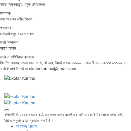
স্টাফ করেসপন্ডেন্ট, যমুনা টেলিভিশন
সম্পাদক
মোঃ আরমান কবীর সৈকত
প্রকাশক
মোস্তাফিজুর রহমান মারুফ
বার্তা-সম্পাদক
সাহান হাসান
বার্তা ও বাণিজ্যিক কার্যালয়
প্রিমিও প্লাজা, জেলা সদর রোড, বটতলা, টাঙ্গাইল সদর-১৯০০ । মোবাইলঃ- ০১৮১৭৫০১৬০০ ।
বার্তা বিভাগ ই-মেইলঃ ekotarkantho@gmail.com
কপিরাইট © ২০২২ একতার কণ্ঠ এর সকল স্বত্ব সংরক্ষিত। এই ওয়েবসাইটের কোনো লেখা, ছবি,
ভিডিও অনুমতি ছাড়া ব্যবহার বেআইনি ।
আমাদের পরিবার