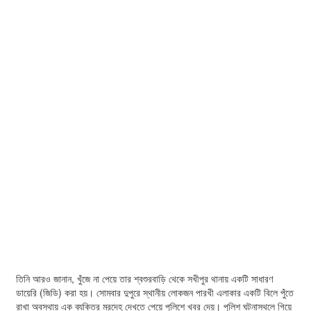
তিনি আরও জানান, খুঁজে না পেয়ে তার শ্বশুরবাড়ি থেকে সখীপুর থানায় একটি সাধারণ
ডায়েরি (জিডি) করা হয়। সোমবার দুপুরে স্থানীয় লোকজন পারখী এলাকার একটি বিলে পুঁতে
রাখা অবস্থায় এক ব্যক্তির মরদেহ দেখতে পেয়ে পুলিশে খবর দেয়। পুলিশ ঘটনাস্থলে গিয়ে