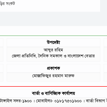
াড়ির সংকট
উপদেষ্টা
আব্দুর রহিম
জেলা প্রতিনিধি, দৈনিক সমকাল ও বাংলাদেশ বেতার
প্রকাশক
মোস্তাফিজুর রহমান মারুফ
বার্তা ও বাণিজ্যিক কার্যালয়
লা, টাঙ্গাইল সদর-১৯০০ । মোবাইলঃ- ০১৮১৭৫০১৬০০ । বার্তা বি