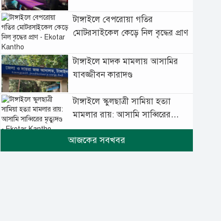
টাঙ্গাইলে বেপরোয়া গতির
মোটরসাইকেল কেড়ে নিল বৃদ্ধের প্রাণ
টাঙ্গাইলে মাদক মামলায় আসামির
যাবজ্জীবন কারাদণ্ড
টাঙ্গাইলে স্কুলছাত্রী সামিয়া হত্যা
মামলার রায়: আসামি সাব্বিরের
মৃত্যুদণ্ড
টানা বৃষ্টিতে টাঙ্গাইলে বিপর্যস্ত
জনজীবন
মুঘল প্রেমের ঐতিহ্যের খাবার
বাকরখানি এখন টাঙ্গাইলে