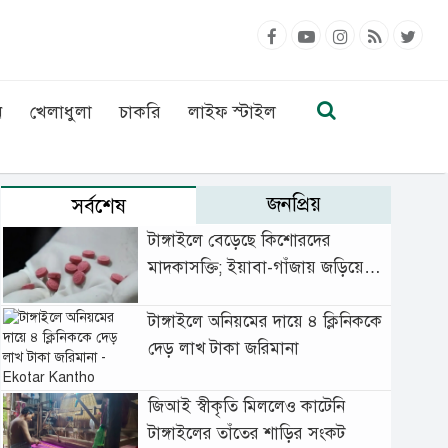
ন
খেলাধুলা
চাকরি
লাইফ স্টাইল
জনপ্রিয়
সর্বশেষ
টাঙ্গাইলে বেড়েছে কিশোরদের
মাদকাসক্তি; ইয়াবা-গাঁজায় জড়িয়ে
বাড়ছে অপরাধ
টাঙ্গাইলে অনিয়মের দায়ে ৪ ক্লিনিককে
দেড় লাখ টাকা জরিমানা
জিআই স্বীকৃতি মিললেও কাটেনি
টাঙ্গাইলের তাঁতের শাড়ির সংকট