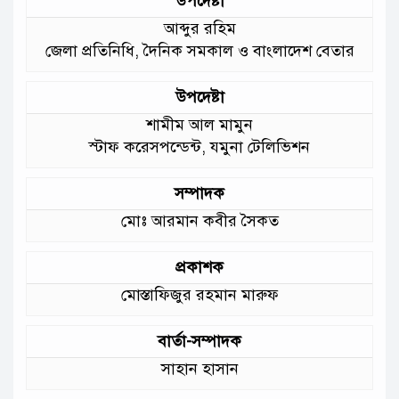
উপদেষ্টা
আমাদের চার পাশে ব্যাঙের ছাতার মতো
আব্দুর রহিম
গড়ে উঠছে মাদ্রাসা ও কিন্ডার গার্ডেন
জেলা প্রতিনিধি, দৈনিক সমকাল ও বাংলাদেশ বেতার
:মুক্তিযুদ্ধ বিষয়কমন্ত্রী
উপদেষ্টা
শামীম আল মামুন
স্টাফ করেসপন্ডেন্ট, যমুনা টেলিভিশন
সম্পাদক
মোঃ আরমান কবীর সৈকত
প্রকাশক
মোস্তাফিজুর রহমান মারুফ
বার্তা-সম্পাদক
সাহান হাসান