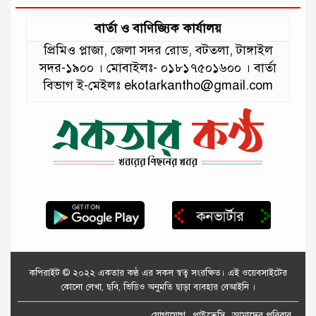
বার্তা ও বাণিজ্যিক কার্যালয়
প্রিমিও প্লাজা, জেলা সদর রোড, বটতলা, টাঙ্গাইল
সদর-১৯০০ । মোবাইলঃ- ০১৮১৭৫০১৬০০ । বার্তা
বিভাগ ই-মেইলঃ ekotarkantho@gmail.com
কপিরাইট © ২০২২ একতার কণ্ঠ এর সকল স্বত্ব সংরক্ষিত। এই ওয়েবসাইটের
কোনো লেখা, ছবি, ভিডিও অনুমতি ছাড়া ব্যবহার বেআইনি ।
যোগাযোগ
প্রাইভেসি
আমাদের পরিবার