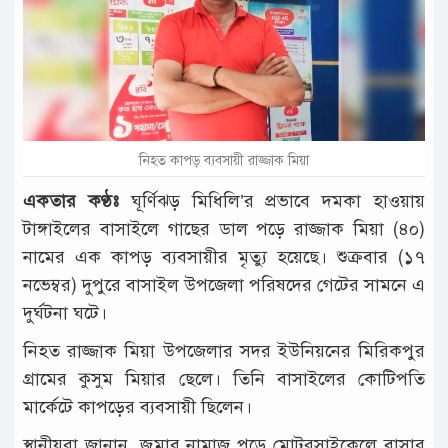
টাঙ্গাইল
আন্তর্জাতিক
রাজনীতি
অপরাধ
নিহত কাপড় ব্যবসায়ী রাজ্জাক মিয়া
দুর্ঘটনা
একতার কণ্ঠঃ
ঘূর্ণিঝড় মিধিলি’র প্রভাবে দমকা হাওয়ায়
বিনোদন
টাঙ্গাইলের বাসাইলে গাছের ডাল পড়ে রাজ্জাক মিয়া (৪০)
নামের এক কাপড় ব্যবসায়ীর মৃত্যু হয়েছে। শুক্রবার (১৭
খেলাধুলা
নভেম্বর) দুপুরে বাসাইল উপজেলা পরিষদের গেটের সামনে এ
চাকরি
দুর্ঘটনা ঘটে।
লাইফ
নিহত রাজ্জাক মিয়া উপজেলার সদর ইউনিয়নের মিরিকপুর
স্টাইল
গ্রামের কুসুম মিয়ার ছেলে। তিনি বাসাইলের কোটিপতি
অন্যান্য
মার্কেটে কাপড়ের ব্যবসায়ী ছিলেন।
স্থানীয়রা জানান, জুমার নামাজ পড়ে মোটরসাইকেলে বাসার