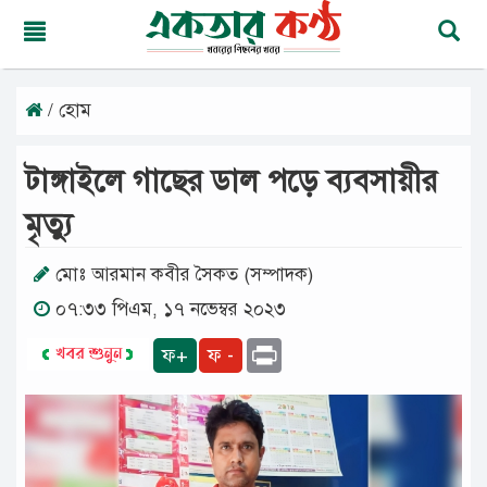
/ হোম
সোমবার,
১০
অগাস্ট
টাঙ্গাইলে গাছের ডাল পড়ে ব্যবসায়ীর
২০২৬
২৬
মৃত্যু
শ্রাবণ
১৪৩৩
বঙ্গাব্দ
মোঃ আরমান কবীর সৈকত (সম্পাদক)
০৭:৩৩ পিএম, ১৭ নভেম্বর ২০২৩
মূলপাতা
Print
ফ+
ফ -
জাতীয়
দেশের
খবর
আমাদের