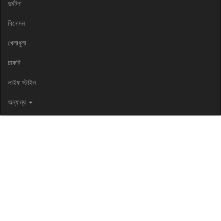
দুর্ঘটনা
বিনোদন
খেলাধুলা
চাকরি
লাইফ স্টাইল
অন্যান্য