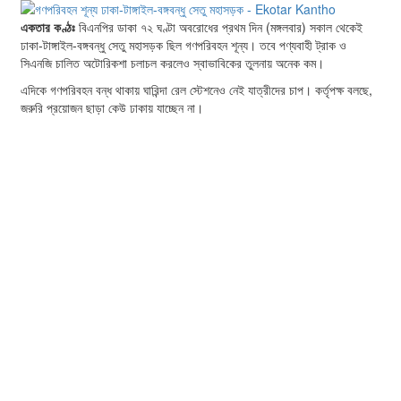
একতার কণ্ঠঃ
বিএনপির ডাকা ৭২ ঘণ্টা অবরোধের প্রথম দিন (মঙ্গলবার) সকাল থেকেই
ঢাকা-টাঙ্গাইল-বঙ্গবন্ধু সেতু মহাসড়ক ছিল গণপরিবহন শূন্য। তবে পণ্যবাহী ট্রাক ও
সিএনজি চালিত অটোরিকশা চলাচল করলেও স্বাভাবিকের তুলনায় অনেক কম।
এদিকে গণপরিবহন বন্ধ থাকায় ঘারিন্দা রেল স্টেশনেও নেই যাত্রীদের চাপ। কর্তৃপক্ষ বলছে,
জরুরি প্রয়োজন ছাড়া কেউ ঢাকায় যাচ্ছেন না।