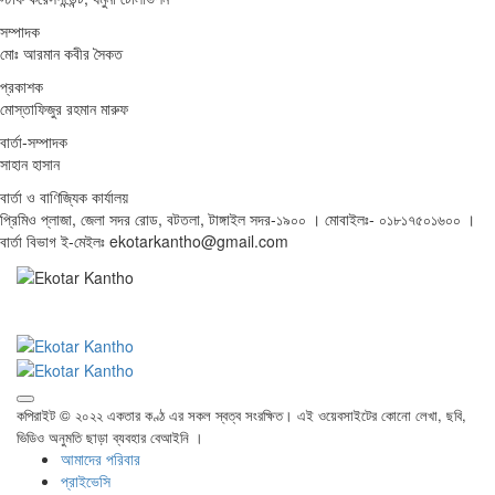
সম্পাদক
মোঃ আরমান কবীর সৈকত
প্রকাশক
মোস্তাফিজুর রহমান মারুফ
বার্তা-সম্পাদক
সাহান হাসান
বার্তা ও বাণিজ্যিক কার্যালয়
প্রিমিও প্লাজা, জেলা সদর রোড, বটতলা, টাঙ্গাইল সদর-১৯০০ । মোবাইলঃ- ০১৮১৭৫০১৬০০ ।
বার্তা বিভাগ ই-মেইলঃ ekotarkantho@gmail.com
কপিরাইট © ২০২২ একতার কণ্ঠ এর সকল স্বত্ব সংরক্ষিত। এই ওয়েবসাইটের কোনো লেখা, ছবি,
ভিডিও অনুমতি ছাড়া ব্যবহার বেআইনি ।
আমাদের পরিবার
প্রাইভেসি