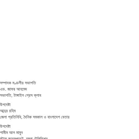
সম্পাদক মণ্ডলীর সভাপতি
এড. জাফর আহমেদ
সভাপতি, টাঙ্গাইল প্রেস ক্লাব
উপদেষ্টা
আব্দুর রহিম
জেলা প্রতিনিধি, দৈনিক সমকাল ও বাংলাদেশ বেতার
উপদেষ্টা
শামীম আল মামুন
স্টাফ করেসপন্ডেন্ট, যমুনা টেলিভিশন