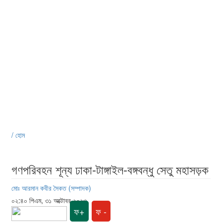
/ হোম
গণপরিবহন শূন্য ঢাকা-টাঙ্গাইল-বঙ্গবন্ধু সেতু মহাসড়ক
মোঃ আরমান কবীর সৈকত (সম্পাদক)
০২:৪০ পিএম, ৩১ অক্টোবর ২০২৩
ফ+
ফ -