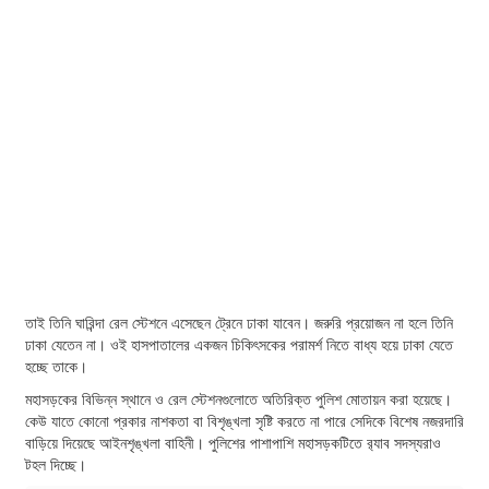
তাই তিনি ঘারিন্দা রেল স্টেশনে এসেছেন ট্রেনে ঢাকা যাবেন। জরুরি প্রয়োজন না হলে তিনি
ঢাকা যেতেন না। ওই হাসপাতালের একজন চিকিৎসকের পরামর্শ নিতে বাধ্য হয়ে ঢাকা যেতে
হচ্ছে তাকে।
মহাসড়কের বিভিন্ন স্থানে ও রেল স্টেশনগুলোতে অতিরিক্ত পুলিশ মোতায়ন করা হয়েছে।
কেউ যাতে কোনো প্রকার নাশকতা বা বিশৃঙ্খলা সৃষ্টি করতে না পারে সেদিকে বিশেষ নজরদারি
বাড়িয়ে দিয়েছে আইনশৃঙ্খলা বাহিনী। পুলিশের পাশাপাশি মহাসড়কটিতে র‌্যাব সদস্যরাও
টহল দিচ্ছে।