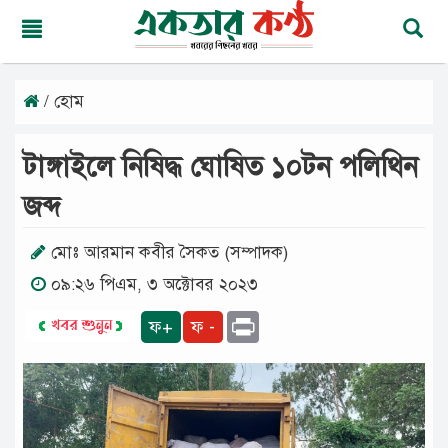
/ হোম
শুক্রবার,
০৭
অগাস্ট
টাঙ্গাইলে নিষিদ্ধ ঘোষিত ১০টন পলিথিন
২০২৬
২৩
জব্দ
শ্রাবণ
১৪৩৩
বঙ্গাব্দ
মোঃ আরমান কবীর সৈকত (সম্পাদক)
০৯:২৬ পিএম, ৩ অক্টোবর ২০২৩
মূলপাতা
Print
ফ+
ফ -
জাতীয়
দেশের
খবর
আমাদের