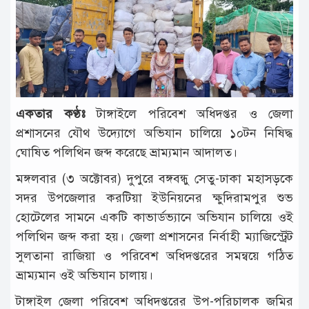
টাঙ্গাইল
আন্তর্জাতিক
রাজনীতি
অপরাধ
একতার কণ্ঠঃ
টাঙ্গাইলে পরিবেশ অধিদপ্তর ও জেলা
দুর্ঘটনা
প্রশাসনের যৌথ উদ্যোগে অভিযান চালিয়ে ১০টন নিষিদ্ধ
বিনোদন
ঘোষিত পলিথিন জব্দ করেছে ভ্রাম্যমান আদালত।
খেলাধুলা
মঙ্গলবার (৩ অক্টোবর) দুপুরে বঙ্গবন্ধু সেতু-ঢাকা মহাসড়কে
সদর উপজেলার করটিয়া ইউনিয়নের ক্ষুদিরামপুর শুভ
চাকরি
হোটেলের সামনে একটি কাভার্ডভ্যানে অভিযান চালিয়ে ওই
লাইফ
পলিথিন জব্দ করা হয়। জেলা প্রশাসনের নির্বাহী ম্যাজিস্ট্রেট
স্টাইল
সুলতানা রাজিয়া ও পরিবেশ অধিদপ্তরের সমন্বয়ে গঠিত
ভ্রাম্যমান ওই অভিযান চালায়।
অন্যান্য
টাঙ্গাইল জেলা পরিবেশ অধিদপ্তরের উপ-পরিচালক জমির