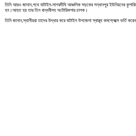
তিনি আরও জানান,পথে ঘাটাইল-সাগরদীঘি আঞ্চলিক সড়কের সন্ধানপুর ইউনিয়নের কুশারিয়া
হন।আহত হয় তার তিন বান্ধবীসহ অটোরিকশার চালক।
তিনি জানান,স্থানীয়রা তাদের উদ্ধার করে ঘাটাইল উপজেলা স্বাস্থ্য কমপ্লেক্সে ভর্ত