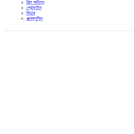
শিল্প সাহিত্য
প্রোফাইল
ফিচার
এক্সক্লুসিভ