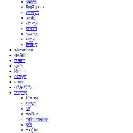
ঘাটাইল
টাঙ্গাইল সদর
দেলদুয়ার
ধনবাড়ী
নাগরপুর
বাসাইল
ভূঞাপুর
মধুপুর
মির্জাপুর
আন্তর্জাতিক
রাজনীতি
অপরাধ
দুর্ঘটনা
বিনোদন
খেলাধুলা
চাকরি
লাইফ স্টাইল
অন্যান্য
শিক্ষাঙ্গন
স্বাস্থ্য
ধর্ম
অর্থনীতি
আইন-আদালত
কৃষি
প্রযুক্তি