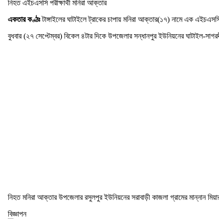
নিহত এইচএসসি পরীক্ষার্থী মনিরা আক্তার
একতার কণ্ঠঃ
টাঙ্গাইলের ঘাটাইলে ট্রাকের চাপায় মনিরা আক্তার(১৭) নামে এক এইচএসসি 
বুধবার (২৭ সেপ্টেম্বর) বিকেল ৪টার দিকে উপজেলার সন্ধানপুর ইউনিয়নের ঘাটাইল-সাগর
নিহত মনিরা আক্তার উপজেলার রসুলপুর ইউনিয়নের সরাবাড়ী কাজলা গ্রামের মান্নান মিয়
বিজ্ঞাপন