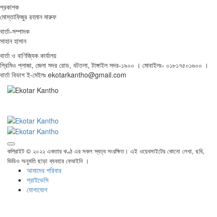
প্রকাশক
মোস্তাফিজুর রহমান মারুফ
বার্তা-সম্পাদক
সাহান হাসান
বার্তা ও বাণিজ্যিক কার্যালয়
প্রিমিও প্লাজা, জেলা সদর রোড, বটতলা, টাঙ্গাইল সদর-১৯০০ । মোবাইলঃ- ০১৮১৭৫০১৬০০ ।
বার্তা বিভাগ ই-মেইলঃ ekotarkantho@gmail.com
কপিরাইট © ২০২২ একতার কণ্ঠ এর সকল স্বত্ব সংরক্ষিত। এই ওয়েবসাইটের কোনো লেখা, ছবি,
ভিডিও অনুমতি ছাড়া ব্যবহার বেআইনি ।
আমাদের পরিবার
প্রাইভেসি
যোগাযোগ