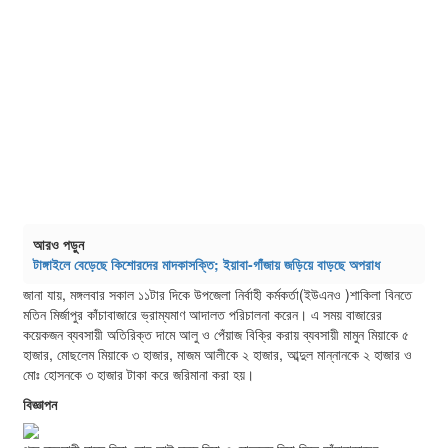
আরও পড়ুন
টাঙ্গাইলে বেড়েছে কিশোরদের মাদকাসক্তি; ইয়াবা-গাঁজায় জড়িয়ে বাড়ছে অপরাধ
জানা যায়, মঙ্গলবার সকাল ১১টার দিকে উপজেলা নির্বাহী কর্মকর্তা(ইউএনও )শাকিলা বিনতে
মতিন মির্জাপুর কাঁচাবাজারে ভ্রাম্যমাণ আদালত পরিচালনা করেন। এ সময় বাজারের
কয়েকজন ব্যবসায়ী অতিরিক্ত দামে আলু ও পেঁয়াজ বিক্রি করায় ব্যবসায়ী মামুন মিয়াকে ৫
হাজার, মোছলেম মিয়াকে ৩ হাজার, মাজম আলীকে ২ হাজার, আব্দুল মান্নানকে ২ হাজার ও
মোঃ হোসনকে ৩ হাজার টাকা করে জরিমানা করা হয়।
বিজ্ঞাপন