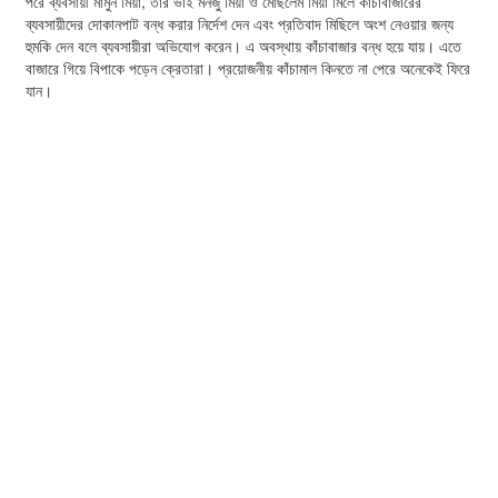
পরে ব্যবসায়ী মামুন মিয়া, তার ভাই মনজু মিয়া ও মোছলেম মিয়া মিলে কাঁচাবাজারের
ব্যবসায়ীদের দোকানপাট বন্ধ করার নির্দেশ দেন এবং প্রতিবাদ মিছিলে অংশ নেওয়ার জন্য
হুমকি দেন বলে ব্যবসায়ীরা অভিযোগ করেন। এ অবস্থায় কাঁচাবাজার বন্ধ হয়ে যায়। এতে
বাজারে গিয়ে বিপাকে পড়েন ক্রেতারা। প্রয়োজনীয় কাঁচামাল কিনতে না পেরে অনেকেই ফিরে
যান।