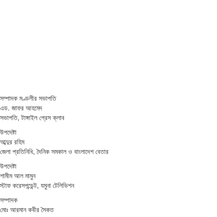
সম্পাদক মণ্ডলীর সভাপতি
এড. জাফর আহমেদ
সভাপতি, টাঙ্গাইল প্রেস ক্লাব
উপদেষ্টা
আব্দুর রহিম
জেলা প্রতিনিধি, দৈনিক সমকাল ও বাংলাদেশ বেতার
উপদেষ্টা
শামীম আল মামুন
স্টাফ করেসপন্ডেন্ট, যমুনা টেলিভিশন
সম্পাদক
মোঃ আরমান কবীর সৈকত