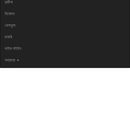
দুর্ঘটনা
বিনোদন
খেলাধুলা
চাকরি
লাইফ স্টাইল
অন্যান্য