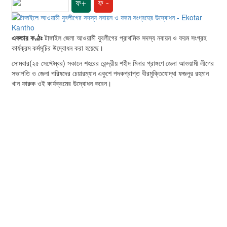
ফ+
ফ -
একতার কণ্ঠঃ
টাঙ্গাইল জেলা আওয়ামী যুবলীগের প্রাথমিক সদস্য নবায়ন ও ফরম সংগ্রহ
কার্যক্রম কর্মসূচির উদ্বোধন করা হয়েছে।
সোমবার(২৫ সেপ্টেম্বর) সকালে শহরের কেন্দ্রীয় শহীদ মিনার প্রাঙ্গণে জেলা আওয়ামী লীগের
সভাপতি ও জেলা পরিষদের চেয়ারম্যান একুশে পদকপ্রাপ্ত বীরমুক্তিযোদ্ধা ফজলুর রহমান
খান ফারুক ওই কার্যক্রমের উদ্বোধন করেন।