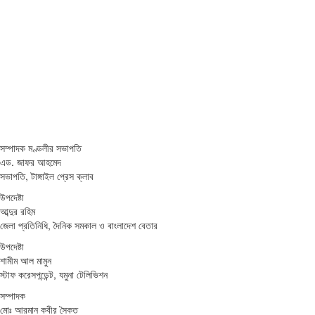
সম্পাদক মণ্ডলীর সভাপতি
এড. জাফর আহমেদ
সভাপতি, টাঙ্গাইল প্রেস ক্লাব
উপদেষ্টা
আব্দুর রহিম
জেলা প্রতিনিধি, দৈনিক সমকাল ও বাংলাদেশ বেতার
উপদেষ্টা
শামীম আল মামুন
স্টাফ করেসপন্ডেন্ট, যমুনা টেলিভিশন
সম্পাদক
মোঃ আরমান কবীর সৈকত