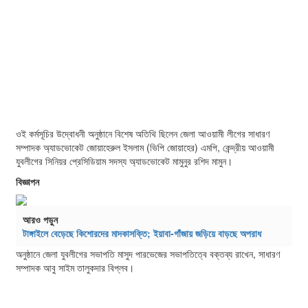
ওই কর্মসূচির উদ্বোধনী অনুষ্ঠানে বিশেষ অতিথি ছিলেন জেলা আওয়ামী লীগের সাধারণ
সম্পাদক অ্যাডভোকেট জোয়াহেরুল ইসলাম (ভিপি জোয়াহের) এমপি, কেন্দ্রীয় আওয়ামী
যুবলীগের সিনিয়র প্রেসিডিয়াম সদস্য অ্যাডভোকেট মামুনুর রশিদ মামুন।
বিজ্ঞাপন
আরও পড়ুন
টাঙ্গাইলে বেড়েছে কিশোরদের মাদকাসক্তি; ইয়াবা-গাঁজায় জড়িয়ে বাড়ছে অপরাধ
অনুষ্ঠানে জেলা যুবলীগের সভাপতি মাসুদ পারভেজের সভাপতিত্বে বক্তব্য রাখেন, সাধারণ
সম্পাদক আবু সাইম তালুকদার বিপ্লব।