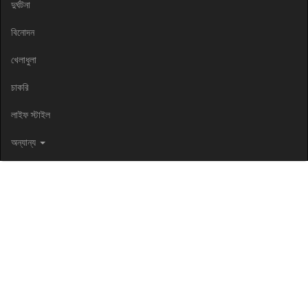
দুর্ঘটনা
বিনোদন
খেলাধুলা
চাকরি
লাইফ স্টাইল
অন্যান্য