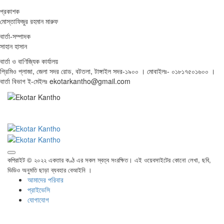
প্রকাশক
মোস্তাফিজুর রহমান মারুফ
বার্তা-সম্পাদক
সাহান হাসান
বার্তা ও বাণিজ্যিক কার্যালয়
প্রিমিও প্লাজা, জেলা সদর রোড, বটতলা, টাঙ্গাইল সদর-১৯০০ । মোবাইলঃ- ০১৮১৭৫০১৬০০ ।
বার্তা বিভাগ ই-মেইলঃ ekotarkantho@gmail.com
কপিরাইট © ২০২২ একতার কণ্ঠ এর সকল স্বত্ব সংরক্ষিত। এই ওয়েবসাইটের কোনো লেখা, ছবি,
ভিডিও অনুমতি ছাড়া ব্যবহার বেআইনি ।
আমাদের পরিবার
প্রাইভেসি
যোগাযোগ