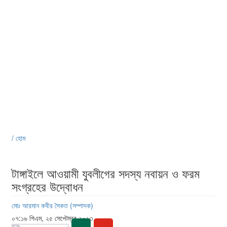
/ হোম
টাঙ্গাইলে আওয়ামী যুবলীগের সদস্য নবায়ন ও ফরম
সংগ্রহের উদ্বোধন
মোঃ আরমান কবীর সৈকত (সম্পাদক)
০৭:১৬ পিএম, ২৫ সেপ্টেম্বর ২০২৩