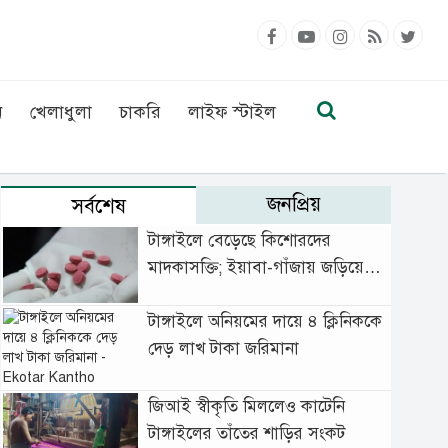
ন
খেলাধুলা
চাকরি
লাইফ স্টাইল
জনপ্রিয়
সর্বশেষ
টাঙ্গাইলে বেড়েছে কিশোরদের
মাদকাসক্তি; ইয়াবা-গাঁজায় জড়িয়ে
বাড়ছে অপরাধ
টাঙ্গাইলে অনিয়মের দায়ে ৪ ক্লিনিককে
দেড় লাখ টাকা জরিমানা
জিআই স্বীকৃতি মিললেও কাটেনি
টাঙ্গাইলের তাঁতের শাড়ির সংকট