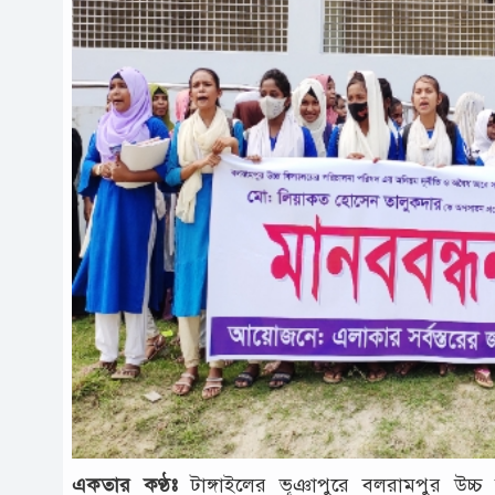
একতার কণ্ঠঃ
টাঙ্গাইলের ভূঞাপুরে বলরামপুর উচ্চ