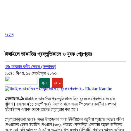
/ হোম
টাঙ্গাইলে ডাকাতির প্রস্তুতিকালে ৩ যুবক গ্রেপ্তার
মোঃ আরমান কবীর সৈকত (সম্পাদক)
১০:৪১ পিএম, ১২ সেপ্টেম্বর ২০২৩
ফ+
ফ -
একতার কণ্ঠঃ
টাঙ্গাইলে ডাকাতির প্রস্তুতিকালে তিন যুবককে গ্রেপ্তার করেছে
পুলিশ। সোমবার(১১ সেপ্টেম্বর) দিবাগত রাতে সদর উপজেলার করটিয়া চরপাড়া
হাটবাইপাস এলাকা থেকে তাদের গ্রেপ্তার করা হয়।
গ্রেপ্তারকৃতরা হলেন- সদর উপজেলার গালা ইউনিয়নের কান্দিলা গ্রামের আব্দুল খলিল
দেওয়ানের ছেলে ইয়াছিন দেওয়ান (৩৮), শহরের কোদালিয়া এলাকার আব্দুল জলিলের
ছেলে মো. রনি আহমেদ (৩৯) ও ভূঞাপুর উপজেলার টেপিবাড়ি গ্রামের আব্দুল আজিজ