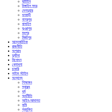
ঘাটাইল
টাঙ্গাইল সদর
দেলদুয়ার
ধনবাড়ী
নাগরপুর
বাসাইল
ভূঞাপুর
মধুপুর
মির্জাপুর
আন্তর্জাতিক
রাজনীতি
অপরাধ
দুর্ঘটনা
বিনোদন
খেলাধুলা
চাকরি
লাইফ স্টাইল
অন্যান্য
শিক্ষাঙ্গন
স্বাস্থ্য
ধর্ম
অর্থনীতি
আইন-আদালত
কৃষি
প্রযুক্তি