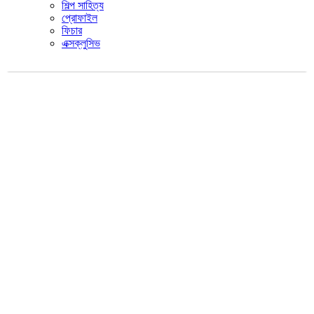
শিল্প সাহিত্য
প্রোফাইল
ফিচার
এক্সক্লুসিভ