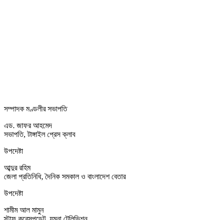
সম্পাদক মণ্ডলীর সভাপতি
এড. জাফর আহমেদ
সভাপতি, টাঙ্গাইল প্রেস ক্লাব
উপদেষ্টা
আব্দুর রহিম
জেলা প্রতিনিধি, দৈনিক সমকাল ও বাংলাদেশ বেতার
উপদেষ্টা
শামীম আল মামুন
স্টাফ করেসপন্ডেন্ট, যমুনা টেলিভিশন