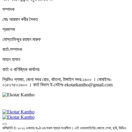
সম্পাদক
মোঃ আরমান কবীর সৈকত
প্রকাশক
মোস্তাফিজুর রহমান মারুফ
বার্তা-সম্পাদক
সাহান হাসান
বার্তা ও বাণিজ্যিক কার্যালয়
প্রিমিও প্লাজা, জেলা সদর রোড, বটতলা, টাঙ্গাইল সদর-১৯০০ । মোবাইলঃ-
০১৮১৭৫০১৬০০ । বার্তা বিভাগ ই-মেইলঃ ekotarkantho@gmail.com
কপিরাইট © ২০২২ একতার কণ্ঠ এর সকল স্বত্ব সংরক্ষিত। এই ওয়েবসাইটের কোনো লেখা, ছবি, ভিডিও