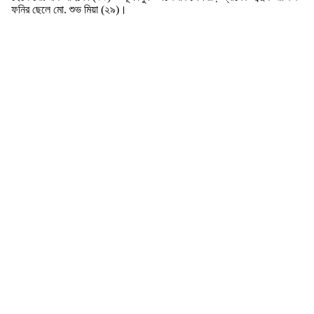
ফনির ছেলে মো. শুভ মিয়া (২৯)।