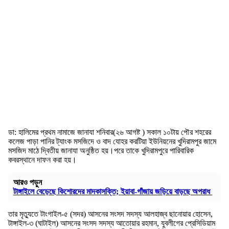
ডা: হালিমের প্রথম নামাজে জানাযা শনিবার(২৬ আগষ্ট ) সকাল ১০টায় পৌর শহরের
কলেজ পাড়া পানির ট্যাংক মসজিদে ও বাদ যোহর করটিয়া ইউনিয়নের খুদিরামপুর জামে
মসজিদ মাঠে দ্বিতীয় জানাযা অনুষ্ঠিত হয়।পরে তাকে খুদিরামপুরে পারিবারিক
কবরস্থানে দাফন করা হয়।
আরও পড়ুন
টাঙ্গাইলে বেড়েছে কিশোরদের মাদকাসক্তি; ইয়াবা-গাঁজায় জড়িয়ে বাড়ছে অপরাধ
তার মৃত্যুতে টাংগাইল-৫ (সদর) আসনের সংসদ সদস্য আলহাজ্ব ছানোয়ার হোসেন,
টাঙ্গাইল-৩ (ঘাটাইল) আসনের সংসদ সদস্য আতোয়ার রহমান, যুবলীগের প্রেসিডিয়াম