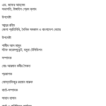
এড. জাফর আহমেদ
সভাপতি, টাঙ্গাইল প্রেস ক্লাব
উপদেষ্টা
আব্দুর রহিম
জেলা প্রতিনিধি, দৈনিক সমকাল ও বাংলাদেশ বেতার
উপদেষ্টা
শামীম আল মামুন
স্টাফ করেসপন্ডেন্ট, যমুনা টেলিভিশন
সম্পাদক
মোঃ আরমান কবীর সৈকত
প্রকাশক
মোস্তাফিজুর রহমান মারুফ
বার্তা-সম্পাদক
সাহান হাসান