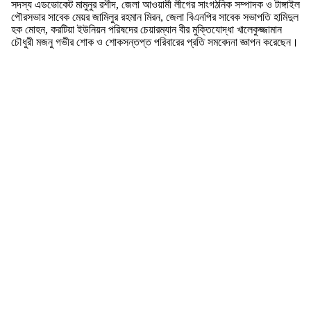
সদস্য এডভোকেট মামুনুর রশীদ, জেলা আওয়ামী লীগের সাংগঠনিক সম্পাদক ও টাঙ্গাইল
পৌরসভার সাবেক মেয়র জামিলুর রহমান মি‌রন, জেলা বিএনপির সাবেক সভাপতি হামিদুল
হক মোহন, করটিয়া ইউনিয়ন পরিষদের চেয়ারম্যান বীর মুক্তিযোদ্ধা খালেকুজ্জামান
চৌধুরী মজনু গভীর শোক ও শোকসন্তপ্ত পরিবারের প্রতি সমবেদনা জ্ঞাপন করেছেন।