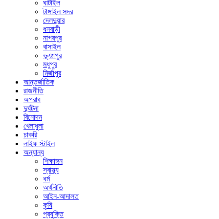
ঘাটাইল
টাঙ্গাইল সদর
দেলদুয়ার
ধনবাড়ী
নাগরপুর
বাসাইল
ভূঞাপুর
মধুপুর
মির্জাপুর
আন্তর্জাতিক
রাজনীতি
অপরাধ
দুর্ঘটনা
বিনোদন
খেলাধুলা
চাকরি
লাইফ স্টাইল
অন্যান্য
শিক্ষাঙ্গন
স্বাস্থ্য
ধর্ম
অর্থনীতি
আইন-আদালত
কৃষি
প্রযুক্তি