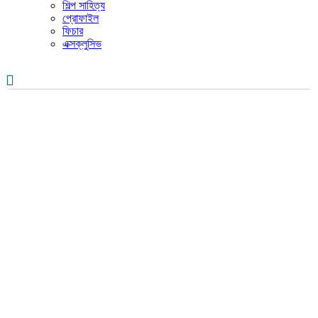
শিল্প সাহিত্য
প্রোফাইল
ফিচার
এক্সক্লুসিভ