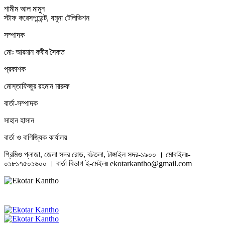
শামীম আল মামুন
স্টাফ করেসপন্ডেন্ট, যমুনা টেলিভিশন
সম্পাদক
মোঃ আরমান কবীর সৈকত
প্রকাশক
মোস্তাফিজুর রহমান মারুফ
বার্তা-সম্পাদক
সাহান হাসান
বার্তা ও বাণিজ্যিক কার্যালয়
প্রিমিও প্লাজা, জেলা সদর রোড, বটতলা, টাঙ্গাইল সদর-১৯০০ । মোবাইলঃ-
০১৮১৭৫০১৬০০ । বার্তা বিভাগ ই-মেইলঃ ekotarkantho@gmail.com