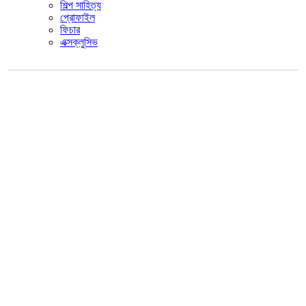
শিল্প সাহিত্য
প্রোফাইল
ফিচার
এক্সক্লুসিভ