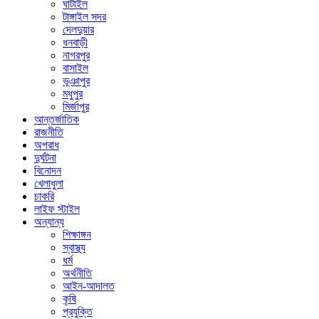
ঘাটাইল
টাঙ্গাইল সদর
দেলদুয়ার
ধনবাড়ী
নাগরপুর
বাসাইল
ভূঞাপুর
মধুপুর
মির্জাপুর
আন্তর্জাতিক
রাজনীতি
অপরাধ
দুর্ঘটনা
বিনোদন
খেলাধুলা
চাকরি
লাইফ স্টাইল
অন্যান্য
শিক্ষাঙ্গন
স্বাস্থ্য
ধর্ম
অর্থনীতি
আইন-আদালত
কৃষি
প্রযুক্তি