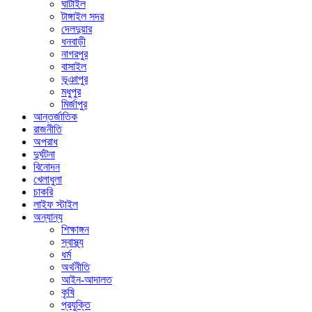
ঘাটাইল
টাঙ্গাইল সদর
দেলদুয়ার
ধনবাড়ী
নাগরপুর
বাসাইল
ভূঞাপুর
মধুপুর
মির্জাপুর
আন্তর্জাতিক
রাজনীতি
অপরাধ
দুর্ঘটনা
বিনোদন
খেলাধুলা
চাকরি
লাইফ স্টাইল
অন্যান্য
শিক্ষাঙ্গন
স্বাস্থ্য
ধর্ম
অর্থনীতি
আইন-আদালত
কৃষি
প্রযুক্তি