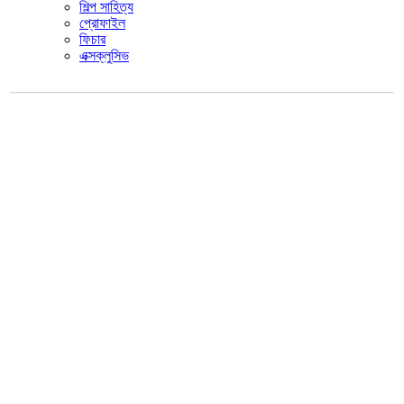
শিল্প সাহিত্য
প্রোফাইল
ফিচার
এক্সক্লুসিভ