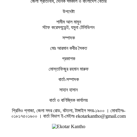
জেলা প্রতিনিধি, দৈনিক সমকাল ও বাংলাদেশ বেতার
উপদেষ্টা
শামীম আল মামুন
স্টাফ করেসপন্ডেন্ট, যমুনা টেলিভিশন
সম্পাদক
মোঃ আরমান কবীর সৈকত
প্রকাশক
মোস্তাফিজুর রহমান মারুফ
বার্তা-সম্পাদক
সাহান হাসান
বার্তা ও বাণিজ্যিক কার্যালয়
প্রিমিও প্লাজা, জেলা সদর রোড, বটতলা, টাঙ্গাইল সদর-১৯০০ । মোবাইলঃ-
০১৮১৭৫০১৬০০ । বার্তা বিভাগ ই-মেইলঃ ekotarkantho@gmail.com