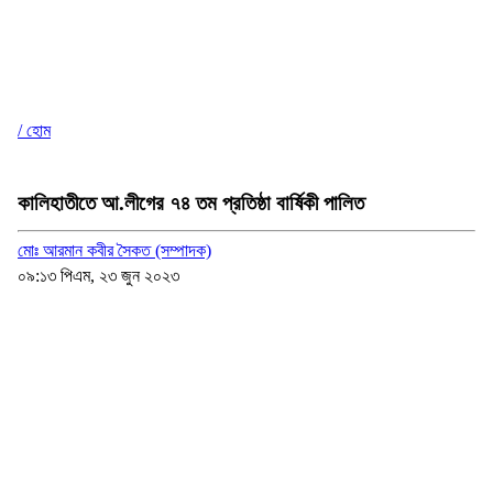
/ হোম
কালিহাতীতে আ.লীগের ৭৪ তম প্রতিষ্ঠা বার্ষিকী পালিত
মোঃ আরমান কবীর সৈকত (সম্পাদক)
০৯:১৩ পিএম, ২৩ জুন ২০২৩