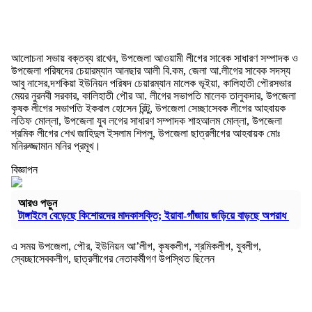
আলোচনা সভায় বক্তব্য রাখেন, উপজেলা আওয়ামী লীগের সাবেক সাধারণ সম্পাদক ও
উপজেলা পরিষদের চেয়ারম্যান আনছার আলী বি.কম, জেলা আ.লীগের সাবেক সদস্য
আবু নাসের,দশকিয়া ইউনিয়ন পরিষদ চেয়ারম্যান মালেক ভূইয়া, কালিহাতী পৌরসভার
মেয়র নুরনবী সরকার, কালিহাতী পৌর আ. লীগের সভাপতি মালেক তালুকদার, উপজেলা
কৃষক লীগের সভাপতি ইকবাল হোসেন রিন্টু, উপজেলা সেচ্ছাসেবক লীগের আহবায়ক
লতিফ মোল্লা, উপজেলা যুব লগের সাধারণ সম্পাদক শাহআলম মোল্লা, উপজেলা
শ্রমিক লীগের শেখ জাহিদুল ইসলাম শিপলু, উপজেলা ছাত্রলীগের আহবায়ক মোঃ
মনিরুজ্জামান মনির প্রমূখ।
বিজ্ঞাপন
আরও পড়ুন
টাঙ্গাইলে বেড়েছে কিশোরদের মাদকাসক্তি; ইয়াবা-গাঁজায় জড়িয়ে বাড়ছে অপরাধ
এ সময় উপজেলা, পৌর, ইউনিয়ন আ’লীগ, কৃষকলীগ, শ্রমিকলীগ, যুবলীগ,
স্বেচ্ছাসেবকলীগ, ছাত্রলীগের নেতাকর্মীগণ উপস্থিত ছিলেন