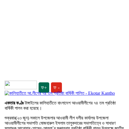
ফ+
ফ -
একতার কণ্ঠঃ
টাঙ্গাইলের কালিহাতীতে বাংলাদেশ আওয়ামীলীগের ৭৪ তম প্রতিষ্ঠা
বার্ষিকী পালন করা হয়েছে।
শুক্রবার(২৩ জুন) সকালে উপজেলার আওয়ামী লীগ দলীয় কার্যালয় উপজেলা
আওয়ামীলীগের সভাপতি মোজহারুল ইসলাম তালুকদারের সভাপতিত্বে ও সাধারণ
সম্পাদক আনোয়ার হোসেন মোল্লা`র সঞ্চালনায় প্রতিষ্ঠা বার্ষিকী পালন উপলক্ষে জাতীয়