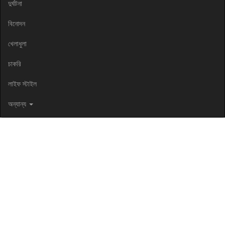
দুর্ঘটনা
বিনোদন
খেলাধুলা
চাকরি
লাইফ স্টাইল
অন্যান্য