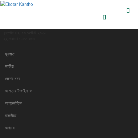
বৃহস্পতিবার, ০৬ অগাস্ট ২০২৬
২২ শ্রাবণ ১৪৩৩ বঙ্গাব্দ
মূলপাতা
জাতীয়
দেশের খবর
আমাদের টাঙ্গাইল
আন্তর্জাতিক
রাজনীতি
অপরাধ