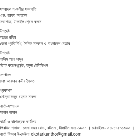
সম্পাদক মণ্ডলীর সভাপতি
এড. জাফর আহমেদ
সভাপতি, টাঙ্গাইল প্রেস ক্লাব
উপদেষ্টা
আব্দুর রহিম
জেলা প্রতিনিধি, দৈনিক সমকাল ও বাংলাদেশ বেতার
উপদেষ্টা
শামীম আল মামুন
স্টাফ করেসপন্ডেন্ট, যমুনা টেলিভিশন
সম্পাদক
মোঃ আরমান কবীর সৈকত
প্রকাশক
মোস্তাফিজুর রহমান মারুফ
বার্তা-সম্পাদক
সাহান হাসান
বার্তা ও বাণিজ্যিক কার্যালয়
প্রিমিও প্লাজা, জেলা সদর রোড, বটতলা, টাঙ্গাইল সদর-১৯০০ । মোবাইলঃ- ০১৮১৭৫০১৬০০ ।
বার্তা বিভাগ ই-মেইলঃ ekotarkantho@gmail.com