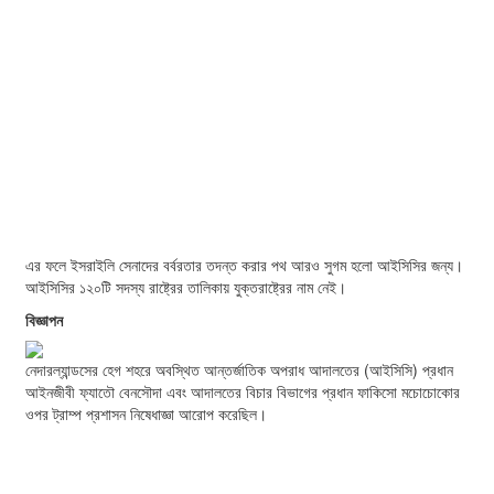
এর ফলে ইসরাইলি সেনাদের বর্বরতার তদন্ত করার পথ আরও সুগম হলো আইসিসির জন্য।
আইসিসির ১২০টি সদস্য রাষ্ট্রের তালিকায় যুক্তরাষ্ট্রের নাম নেই।
বিজ্ঞাপন
নেদারল্যান্ডসের হেগ শহরে অবস্থিত আন্তর্জাতিক অপরাধ আদালতের (আইসিসি) প্রধান
আইনজীবী ফ্যাতৌ বেনসৌদা এবং আদালতের বিচার বিভাগের প্রধান ফাকিসো মচোচোকোর
ওপর ট্রাম্প প্রশাসন নিষেধাজ্ঞা আরোপ করেছিল।