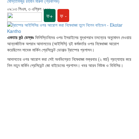
মোস্তাফিজুর রহমান মারুফ (প্রকাশক)
০৯:০৩ পিএম, ৩ এপ্রিল ২০২১
ফ+
ফ -
একতার কন্ঠ ডেস্কঃ
ফিলিস্তিনিদের ওপর ইসরাইলের যুদ্ধাপরাধ তদন্তের অনুমোদন দেওয়ায়
আন্তর্জাতিক অপরাধ আদালতের (আইসিসি) দুই কর্মকর্তার ওপর নিষেধাজ্ঞা আরোপ
করেছিলেন সাবেক মার্কিন প্রেসিডেন্ট ডোনাল্ড ট্রাম্পের প্রশাসন।
আদালতের ওপর আরোপ করা সেই অনভিপ্রেত নিষেধাজ্ঞা শুক্রবার (২ মার্চ) প্রত্যাহার করে
নিল নতুন মার্কিন প্রেসিডেন্ট জো বাইডেনের প্রশাসন। খবর আরব নিউজ ও বিবিসির।