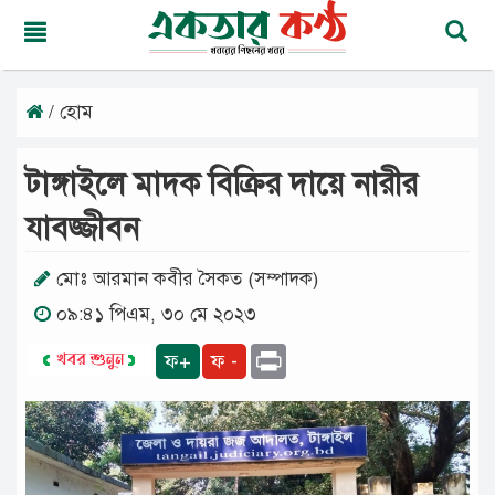
/ হোম
শুক্রবার,
০৭
অগাস্ট
টাঙ্গাইলে মাদক বিক্রির দায়ে নারীর
২০২৬
২২
যাবজ্জীবন
শ্রাবণ
১৪৩৩
বঙ্গাব্দ
মোঃ আরমান কবীর সৈকত (সম্পাদক)
০৯:৪১ পিএম, ৩০ মে ২০২৩
মূলপাতা
Print
ফ+
ফ -
জাতীয়
দেশের
খবর
আমাদের