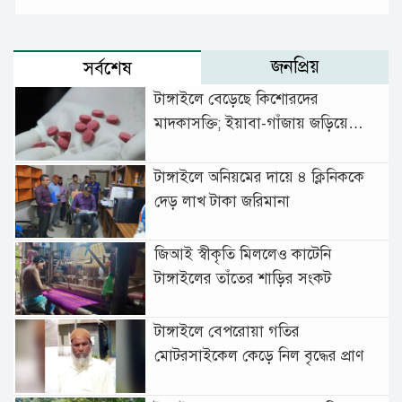
জনপ্রিয়
সর্বশেষ
টাঙ্গাইলে বেড়েছে কিশোরদের
মাদকাসক্তি; ইয়াবা-গাঁজায় জড়িয়ে
বাড়ছে অপরাধ
টাঙ্গাইলে অনিয়মের দায়ে ৪ ক্লিনিককে
দেড় লাখ টাকা জরিমানা
জিআই স্বীকৃতি মিললেও কাটেনি
টাঙ্গাইলের তাঁতের শাড়ির সংকট
টাঙ্গাইলে বেপরোয়া গতির
মোটরসাইকেল কেড়ে নিল বৃদ্ধের প্রাণ