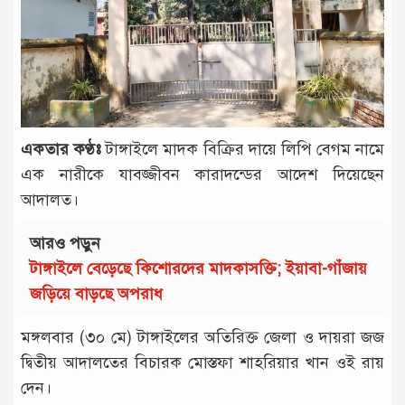
টাঙ্গাইল
আন্তর্জাতিক
রাজনীতি
অপরাধ
একতার কণ্ঠঃ
টাঙ্গাইলে মাদক বিক্রির দায়ে লিপি বেগম নামে
দুর্ঘটনা
এক নারীকে যাবজ্জীবন কারাদন্ডের আদেশ দিয়েছেন
বিনোদন
আদালত।
খেলাধুলা
আরও পড়ুন
টাঙ্গাইলে বেড়েছে কিশোরদের মাদকাসক্তি; ইয়াবা-গাঁজায়
চাকরি
জড়িয়ে বাড়ছে অপরাধ
লাইফ
স্টাইল
মঙ্গলবার (৩০ মে) টাঙ্গাইলের অতিরিক্ত জেলা ও দায়রা জজ
দ্বিতীয় আদালতের বিচারক মোস্তফা শাহরিয়ার খান ওই রায়
অন্যান্য
দেন।