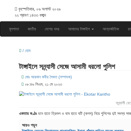
বৃহস্পতিবার, ০৬ অগাস্ট ২০২৬
২২ শ্রাবণ ১৪৩৩ বঙ্গাব্দ
মূলপাতা
জাতীয়
দেশের খবর
আমাদের টাঙ্গাইল
আন্তর্জাতিক
রা
/ হোম
টাঙ্গাইলে সন্ন্যাসী সেজে আসামী ধরলো পুলিশ
মোঃ আরমান কবীর সৈকত (সম্পাদক)
০৮:৪৬ পিএম, ২১ মে ২০২৩
সন্ন্যাসী ব
একতার কণ্ঠঃ
ডান হাতে ত্রিশুল ও বাম হাতে ঘটি (কলস) নিয়ে পুলিশের দুই সদস্য সা
আরও পড়ুন