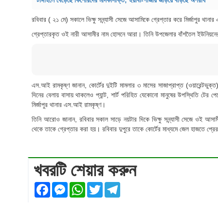
টাঙ্গাইলে বেড়েছে কিশোরদের মাদকাসক্তি; ইয়াবা-গাঁজায় জড়িয়ে বাড়ছে অপরাধ
রবিবার ( ২১ মে) সকালে ভিক্ষু সন্ন্যাসী সেজে আসামিকে গ্রেপ্তার করে মির্জাপুর 
গ্রেপ্তারকৃত ওই নারী আসামীর নাম হোসনে আরা। তিনি উপজেলার বাঁশতৈল ইউনিয়নের তেল
এস.আই রামকৃষ্ণ জানান, কোর্টের দুইটি মামলার ৩ মাসের সাজাপ্রাপ্ত (ওয়ারেন্টভু
দিনের বেলায় বাসায় থাকলেও প্যান্ট, শার্ট পরিহিত যেকোনো মানুষের উপস্থিতি টের 
মির্জাপুর থানার এস.আই রামকৃষ্ণ।
তিনি আরোও জানান, রবিবার সকাল সাড়ে নয়টার দিকে ভিক্ষু সন্ন্যাসী সেজে ওই আসা
থেকে তাকে গ্রেপ্তার করা হয়। রবিবার দুপুরে তাকে কোর্টের মাধ্যমে জেল হাজতে প্র
খবরটি শেয়ার করুন
Facebook
Messenger
WhatsApp
Twitter
Telegram