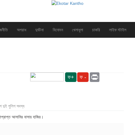
জনীতি
অপরাধ
দুর্ঘটনা
বিনোদন
খেলাধুলা
চাকরি
লাইফ স্টাইল
Print
ফ+
ফ -
েশে দুই পুলিশ সদস্য
জাপ্রাপ্ত আসামির বাসায় হাজির।