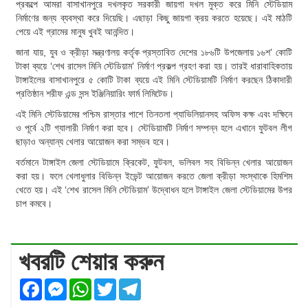
প্রকল্পে আমরা বাসাখানপুরে দখলকৃত সরকারী জায়গা দখল মুক্ত করে মিনি স্টেডিয়াম
নির্মাণের জন্য ব্যবস্থা করে দিয়েছি। এছাড়া কিছু জায়গা ক্রয় করতে হয়েছে। এই মাঠটি
পেয়ে এই গ্রামের মানুষ খুবই আনন্দিত।
জানা যায়, যুব ও ক্রীড়া মন্ত্রণালয় কর্তৃক প্রস্তাবিত দেশের ১৮৬টি উপজেলায় ১৬শ’ কোটি
টাকা ব্যয়ে ‘শেখ রাসেল মিনি স্টেডিয়াম’ নির্মাণ প্রকল্প গ্রহণ করা হয়। তারই ধারাবাহিকতায়
টাঙ্গাইলের বাসাখানপুরে ৫ কোটি টাকা ব্যয়ে এই মিনি স্টেডিয়ামটি নির্মাণ করছেন ঠিকাদারী
প্রতিষ্ঠান শরীফ এন্ড সন্স ইঞ্জিনিয়ারিং ফার্ম লিমিটেড।
এই মিনি স্টেডিয়ামের পশ্চিম রাস্তার পাশে তিনতলা প্যাভিলিয়ানসহ অফিস কক্ষ এবং দক্ষিনে
ও পূর্বে ২টি গ্যালারী নির্মাণ করা হবে। স্টেডিয়ামটি নির্মাণ সম্পন্ন হলে এখানে ফুটবল লীগ
ছাড়াও অন্যান্য খেলার আয়োজন করা সম্ভব হবে।
বর্তমানে টাঙ্গাইল জেলা স্টেডিয়ামে ক্রিকেট, ফুটবল, ভলিবল সহ বিভিন্ন খেলার আয়োজন
করা হয়। ফলে খেলাধুলার বিভিন্ন ইভেন্ট আয়োজন করতে জেলা ক্রীড়া সংস্থাকে হিমশিম
খেতে হয়। এই ‘শেখ রাসেল মিনি স্টেডিয়াম’ উদ্বোধন হলে টাঙ্গাইল জেলা স্টেডিয়ামের উপর
চাপ কমবে।
খবরটি শেয়ার করুন
Facebook
Messenger
WhatsApp
Twitter
Telegram