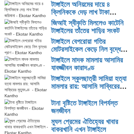
টাঙ্গাইলে অনিয়মের দায়ে ৪
ক্লিনিককে দেড় লাখ টাকা
জরিমানা
জিআই স্বীকৃতি মিললেও কাটেনি
টাঙ্গাইলের তাঁতের শাড়ির সংকট
টাঙ্গাইলে বেপরোয়া গতির
মোটরসাইকেল কেড়ে নিল বৃদ্ধের
প্রাণ
টাঙ্গাইলে মাদক মামলায় আসামির
যাবজ্জীবন কারাদণ্ড
টাঙ্গাইলে স্কুলছাত্রী সামিয়া হত্যা
মামলার রায়: আসামি সাব্বিরের
মৃত্যুদণ্ড
টানা বৃষ্টিতে টাঙ্গাইলে বিপর্যস্ত
জনজীবন
মুঘল প্রেমের ঐতিহ্যের খাবার
বাকরখানি এখন টাঙ্গাইলে