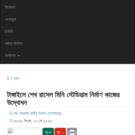
বিনোদন
খেলাধুলা
চাকরি
লাইফ স্টাইল
অন্যান্য
/ হোম
টাঙ্গাইলে শেখ রাসেল মিনি স্টেডিয়াম নির্মাণ কাজের
উদ্বোধন
মোঃ আরমান কবীর সৈকত (সম্পাদক)
০৯:৩২ পিএম, ২০ মে ২০২৩
Print
ফ+
ফ -