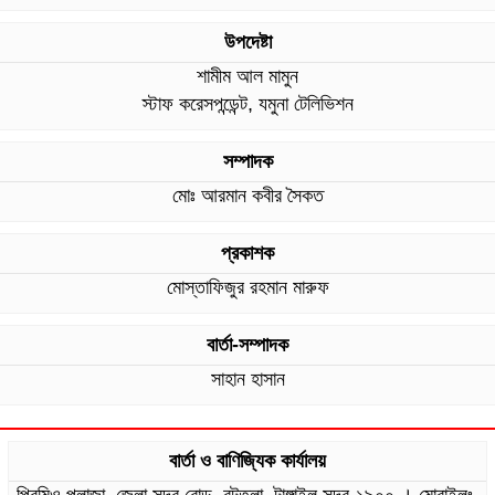
উপদেষ্টা
শামীম আল মামুন
স্টাফ করেসপন্ডেন্ট, যমুনা টেলিভিশন
সম্পাদক
মোঃ আরমান কবীর সৈকত
প্রকাশক
মোস্তাফিজুর রহমান মারুফ
বার্তা-সম্পাদক
সাহান হাসান
বার্তা ও বাণিজ্যিক কার্যালয়