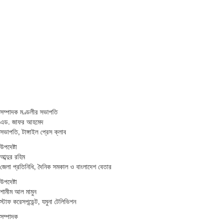
সম্পাদক মণ্ডলীর সভাপতি
এড. জাফর আহমেদ
সভাপতি, টাঙ্গাইল প্রেস ক্লাব
উপদেষ্টা
আব্দুর রহিম
জেলা প্রতিনিধি, দৈনিক সমকাল ও বাংলাদেশ বেতার
উপদেষ্টা
শামীম আল মামুন
স্টাফ করেসপন্ডেন্ট, যমুনা টেলিভিশন
সম্পাদক