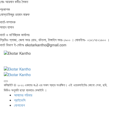
মোঃ আরমান কবীর সৈকত
প্রকাশক
মোস্তাফিজুর রহমান মারুফ
বার্তা-সম্পাদক
সাহান হাসান
বার্তা ও বাণিজ্যিক কার্যালয়
প্রিমিও প্লাজা, জেলা সদর রোড, বটতলা, টাঙ্গাইল সদর-১৯০০ । মোবাইলঃ- ০১৮১৭৫০১৬০০ ।
বার্তা বিভাগ ই-মেইলঃ ekotarkantho@gmail.com
কপিরাইট © ২০২২ একতার কণ্ঠ এর সকল স্বত্ব সংরক্ষিত। এই ওয়েবসাইটের কোনো লেখা, ছবি,
ভিডিও অনুমতি ছাড়া ব্যবহার বেআইনি ।
আমাদের পরিবার
প্রাইভেসি
যোগাযোগ