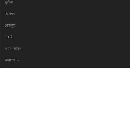
দুর্ঘটনা
বিনোদন
খেলাধুলা
চাকরি
লাইফ স্টাইল
অন্যান্য