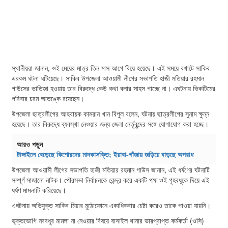
স্থানীয়রা জানান, ওই মেয়ের মাত্র তিন মাস আগে বিয়ে হয়েছে। এই সময়ে বখাটে সাকিব
এরকম ঘটনা ঘটিয়েছে। সাকিব উপজেলা আওয়ামী লীগের সভাপতি হাজী মতিয়ার রহমান
গাউসের ভাতিজা হওয়ায় তার বিরুদ্ধে কেউ কথা বলার সাহস পাচ্ছে না। এঘটনায় ভিকটিমের
পরিবার চরম আতঙ্কে রয়েছেন।
উপজেলা ছাত্রলীগের আহবায়ক কামরান খান বিপুল বলেন, ঘটনায় ছাত্রলীগের সুনাম ক্ষুন্ন
হয়েছে। তার বিরুদ্ধে ব্যবস্থা নেওয়ার জন্য জেলা নের্তৃবৃন্দের সঙ্গে যোগাযোগ করা হচ্ছে।
আরও পড়ুন
টাঙ্গাইলে বেড়েছে কিশোরদের মাদকাসক্তি; ইয়াবা-গাঁজায় জড়িয়ে বাড়ছে অপরাধ
উপজেলা আওয়ামী লীগের সভাপতি হাজী মতিয়ার রহমান গাউস জানান, এই ধর্ষণের ঘটনাটি
সম্পূর্ণ সাজানো নাটক। পৌরসভা নির্বাচনকে কেন্দ্র করে একটি পক্ষ ওই গৃহবধূকে দিয়ে এই
ধর্ষণ মামলাটি করিয়েছে।
এঘটনায় অভিযুক্ত সাকিব মিয়ার মুঠোফোনে একাধিকবার চেষ্টা করেও তাকে পাওয়া যায়নি।
ভূক্তভোগি নববধূর মামলা না নেওয়ার বিষয়ে বাসাইল থানার ভারপ্রাপ্ত কর্মকর্তা (ওসি)