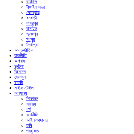
ঘাটাইল
টাঙ্গাইল সদর
দেলদুয়ার
ধনবাড়ী
নাগরপুর
বাসাইল
ভূঞাপুর
মধুপুর
মির্জাপুর
আন্তর্জাতিক
রাজনীতি
অপরাধ
দুর্ঘটনা
বিনোদন
খেলাধুলা
চাকরি
লাইফ স্টাইল
অন্যান্য
শিক্ষাঙ্গন
স্বাস্থ্য
ধর্ম
অর্থনীতি
আইন-আদালত
কৃষি
প্রযুক্তি