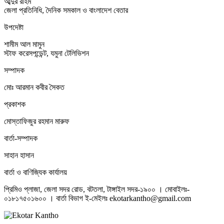
আব্দুর রহিম
জেলা প্রতিনিধি, দৈনিক সমকাল ও বাংলাদেশ বেতার
উপদেষ্টা
শামীম আল মামুন
স্টাফ করেসপন্ডেন্ট, যমুনা টেলিভিশন
সম্পাদক
মোঃ আরমান কবীর সৈকত
প্রকাশক
মোস্তাফিজুর রহমান মারুফ
বার্তা-সম্পাদক
সাহান হাসান
বার্তা ও বাণিজ্যিক কার্যালয়
প্রিমিও প্লাজা, জেলা সদর রোড, বটতলা, টাঙ্গাইল সদর-১৯০০ । মোবাইলঃ-
০১৮১৭৫০১৬০০ । বার্তা বিভাগ ই-মেইলঃ ekotarkantho@gmail.com