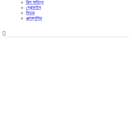
শিল্প সাহিত্য
প্রোফাইল
ফিচার
এক্সক্লুসিভ