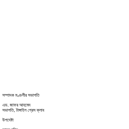
সম্পাদক মণ্ডলীর সভাপতি
এড. জাফর আহমেদ
সভাপতি, টাঙ্গাইল প্রেস ক্লাব
উপদেষ্টা