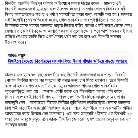
কিবরিয়া বড়মনির বিরুদ্ধে ধর্ষণের অভিযোগে মামলা দায়ের করেন। মামলায় ওই
কিশোরী অন্তঃসত্ত্বা হয়েছেন বলে উল্লেখ করেন। মামলায় গোলাম কিবরিয়ার স্ত্রী
নিগার আফতাবকেও মারধর ও ধর্ষণে সহযোগিতা করার জন্য আসামি করা হয়। মামলায়
ওই কিশোরী (১৭) অভিযোগ করেন, গোলাম কিবরিয়া তার পূর্বপরিচিত। গত ১৭
ডিসেম্বর তাকে শহরের আদালত পাড়ায় নিজের বাড়ির পাশের একটি ভবনে ডেকে নেন।
সেখানে তাকে ধর্ষণ করেন ও আপত্তিকর ছবি তুলে রাখেন। পরে আপত্তিকর ওই ছবি
ছড়িয়ে দেওয়ার হুমকি দিয়ে একাধিকবার ধর্ষণ করা হয় বলে ওই কিশোরী মামলায়
উল্লেখ করেন।
আরও পড়ুন
টাঙ্গাইলে বেড়েছে কিশোরদের মাদকাসক্তি; ইয়াবা-গাঁজায় জড়িয়ে বাড়ছে অপরাধ
মামলার এজাহারে বলা হয়, একপর্যায়ে ওই কিশোরী অন্তসত্ত্বা হয়ে পড়ে। বিষয়টি
গোলাম কিবরিয়া জানার পর সন্তান নষ্ট করার জন্য চাপ দিতে থাকেন। তবে কিশোরী
রাজি না হওয়ায় গত ২৯ মার্চ তাকে শহরের আদালত পাড়ায় গোলাম কিবরিয়ার
শ্বশুরবাড়িতে নেয়া হয়। সেখানে একটি কক্ষে ওই কিশোরীকে আবার ধর্ষণ করেন
তিনি। এরপর ওই কিশোরী গত ৬ এপ্রিল বেলা তিনটার দিকে আদালতে ২২ ধারায়
জবানবন্দি দেন। আদালতের বিচারক সিনিয়র জুডিশিয়াল ম্যাজিস্ট্রেট মেসকে জান্নাত
রিপা ওই কিশোরীর জবানবন্দি লিপিবদ্ধ করেন। পরে কিশোরীকে তার এক আত্মীয় শামীমা
আক্তারের কাছে জিম্মায় দেন আদালত। ওই সময় ডাক্তারী পরীক্ষায় ওই কিশোরী ২৫
সপ্তাহের অন্তঃস্বত্তা বলে জানান টাঙ্গাইল জেনারেল হাসপাতালের তত্বাবধায়ক ডাঃ
সাদেকুর রহমান।