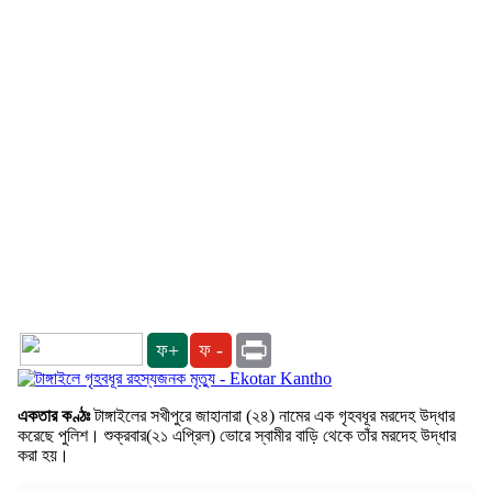
Print
ফ+
ফ -
একতার কণ্ঠঃ
টাঙ্গাইলের সখীপুরে জাহানারা (২৪) নামের এক গৃহবধূর মরদেহ উদ্ধার
করেছে পুলিশ। শুক্রবার(২১ এপ্রিল) ভোরে স্বামীর বাড়ি থেকে তাঁর মরদেহ উদ্ধার
করা হয়।