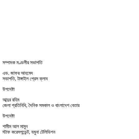
সম্পাদক মণ্ডলীর সভাপতি
এড. জাফর আহমেদ
সভাপতি, টাঙ্গাইল প্রেস ক্লাব
উপদেষ্টা
আব্দুর রহিম
জেলা প্রতিনিধি, দৈনিক সমকাল ও বাংলাদেশ বেতার
উপদেষ্টা
শামীম আল মামুন
স্টাফ করেসপন্ডেন্ট, যমুনা টেলিভিশন