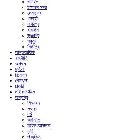
ঘাটাইল
টাঙ্গাইল সদর
দেলদুয়ার
ধনবাড়ী
নাগরপুর
বাসাইল
ভূঞাপুর
মধুপুর
মির্জাপুর
আন্তর্জাতিক
রাজনীতি
অপরাধ
দুর্ঘটনা
বিনোদন
খেলাধুলা
চাকরি
লাইফ স্টাইল
অন্যান্য
শিক্ষাঙ্গন
স্বাস্থ্য
ধর্ম
অর্থনীতি
আইন-আদালত
কৃষি
প্রযুক্তি