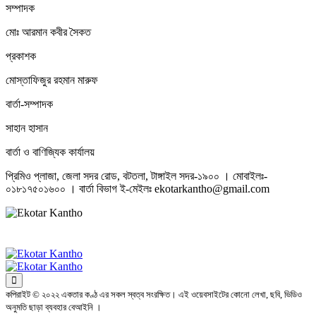
সম্পাদক
মোঃ আরমান কবীর সৈকত
প্রকাশক
মোস্তাফিজুর রহমান মারুফ
বার্তা-সম্পাদক
সাহান হাসান
বার্তা ও বাণিজ্যিক কার্যালয়
প্রিমিও প্লাজা, জেলা সদর রোড, বটতলা, টাঙ্গাইল সদর-১৯০০ । মোবাইলঃ-
০১৮১৭৫০১৬০০ । বার্তা বিভাগ ই-মেইলঃ ekotarkantho@gmail.com
কপিরাইট © ২০২২ একতার কণ্ঠ এর সকল স্বত্ব সংরক্ষিত। এই ওয়েবসাইটের কোনো লেখা, ছবি, ভিডিও
অনুমতি ছাড়া ব্যবহার বেআইনি ।