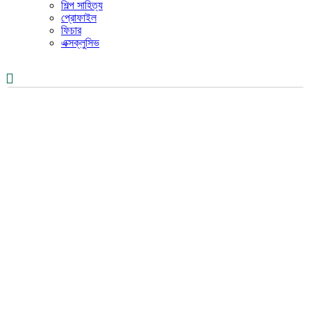
শিল্প সাহিত্য
প্রোফাইল
ফিচার
এক্সক্লুসিভ