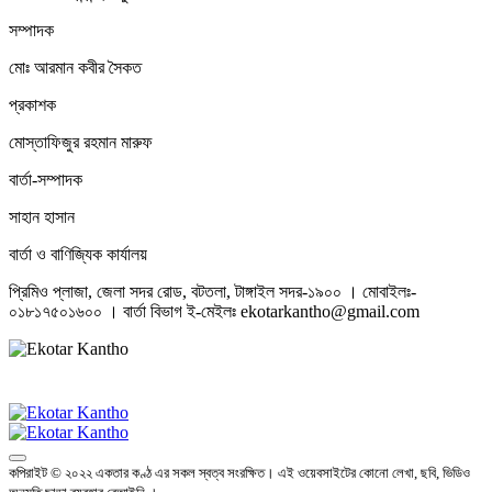
সম্পাদক
মোঃ আরমান কবীর সৈকত
প্রকাশক
মোস্তাফিজুর রহমান মারুফ
বার্তা-সম্পাদক
সাহান হাসান
বার্তা ও বাণিজ্যিক কার্যালয়
প্রিমিও প্লাজা, জেলা সদর রোড, বটতলা, টাঙ্গাইল সদর-১৯০০ । মোবাইলঃ-
০১৮১৭৫০১৬০০ । বার্তা বিভাগ ই-মেইলঃ ekotarkantho@gmail.com
কপিরাইট © ২০২২ একতার কণ্ঠ এর সকল স্বত্ব সংরক্ষিত। এই ওয়েবসাইটের কোনো লেখা, ছবি, ভিডিও