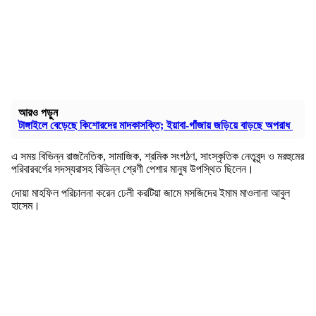
আরও পড়ুন
টাঙ্গাইলে বেড়েছে কিশোরদের মাদকাসক্তি; ইয়াবা-গাঁজায় জড়িয়ে বাড়ছে অপরাধ
এ সময় বিভিন্ন রাজনৈতিক, সামাজিক, শ্রমিক সংগঠণ, সাংস্কৃতিক নেতৃবৃন্দ ও মরহুমের
পরিবারবর্গের সদস্যরাসহ বিভিন্ন শ্রেণী পেশার মানুষ উপস্থিত ছিলেন।
দোয়া মাহফিল পরিচালনা করেন ঢেলী করটিয়া জামে মসজিদের ইমাম মাওলানা আবুল
হাসেম।