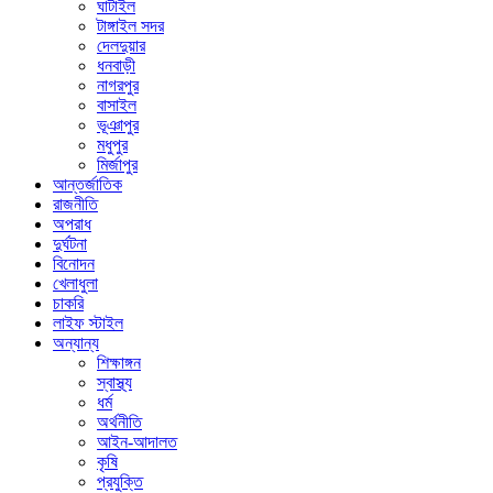
ঘাটাইল
টাঙ্গাইল সদর
দেলদুয়ার
ধনবাড়ী
নাগরপুর
বাসাইল
ভূঞাপুর
মধুপুর
মির্জাপুর
আন্তর্জাতিক
রাজনীতি
অপরাধ
দুর্ঘটনা
বিনোদন
খেলাধুলা
চাকরি
লাইফ স্টাইল
অন্যান্য
শিক্ষাঙ্গন
স্বাস্থ্য
ধর্ম
অর্থনীতি
আইন-আদালত
কৃষি
প্রযুক্তি