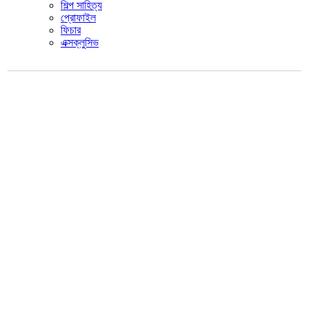
শিল্প সাহিত্য
প্রোফাইল
ফিচার
এক্সক্লুসিভ