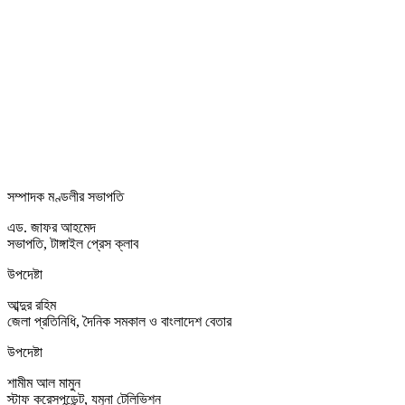
সম্পাদক মণ্ডলীর সভাপতি
এড. জাফর আহমেদ
সভাপতি, টাঙ্গাইল প্রেস ক্লাব
উপদেষ্টা
আব্দুর রহিম
জেলা প্রতিনিধি, দৈনিক সমকাল ও বাংলাদেশ বেতার
উপদেষ্টা
শামীম আল মামুন
স্টাফ করেসপন্ডেন্ট, যমুনা টেলিভিশন