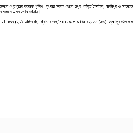
নকে গ্রেপ্তার করেছে পুলিশ।বুধবার সকাল থেকে দুপুর পর্যন্ত টাঙ্গাইল, গাজীপুর ও সাভার
দ সম্মেলনে এসব তথ্য জানান।
েলে মো. রতন (২১), মাইজবাড়ী গ্রামের জহু মিয়ার ছেলে আরিফ হোসেন (২৬), ভূঞাপুর উপজেল