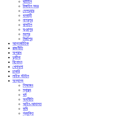
ঘাটাইল
টাঙ্গাইল সদর
দেলদুয়ার
ধনবাড়ী
নাগরপুর
বাসাইল
ভূঞাপুর
মধুপুর
মির্জাপুর
আন্তর্জাতিক
রাজনীতি
অপরাধ
দুর্ঘটনা
বিনোদন
খেলাধুলা
চাকরি
লাইফ স্টাইল
অন্যান্য
শিক্ষাঙ্গন
স্বাস্থ্য
ধর্ম
অর্থনীতি
আইন-আদালত
কৃষি
প্রযুক্তি