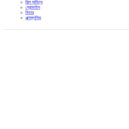
শিল্প সাহিত্য
প্রোফাইল
ফিচার
এক্সক্লুসিভ