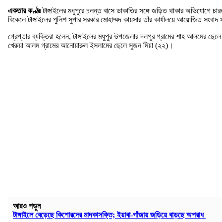
একতার কণ্ঠঃ
টাঙ্গাইলের মধুপুরে চলন্ত বাসে ডাকাতির সঙ্গে জড়িত থাকার অভিযোগে চারজ
বিকেলে টাঙ্গাইলের পুলিশ সুপার সরকার মোহাম্মদ কায়সার তাঁর কার্যালয়ে আয়োজিত সংবা
গ্রেপ্তার ব্যক্তিরা হলেন, টাঙ্গাইলের মধুপুর উপজেলার দলপুর গ্রামের শাহ আলমের ছ
খেরুয়া আলম গ্রামের আনোয়ারুল ইসলামের ছেলে সুজন মিয়া (২২)।
আরও পড়ুন
টাঙ্গাইলে বেড়েছে কিশোরদের মাদকাসক্তি; ইয়াবা-গাঁজায় জড়িয়ে বাড়ছে অপরাধ