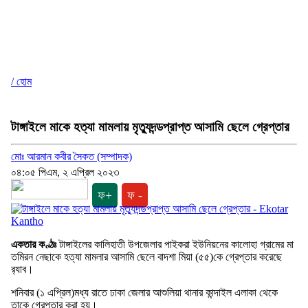
/ হোম
টাঙ্গাইলে মাকে হত্যা মামলায় মৃত্যুদন্ডপ্রাপ্ত আসামি ছেলে গ্রেপ্তার
মোঃ আরমান কবীর সৈকত (সম্পাদক)
০৪:০৫ পিএম, ২ এপ্রিল ২০২৩
ফ+
ফ -
একতার কণ্ঠঃ
টাঙ্গাইলের কালিহাতী উপজেলার পাইকরা ইউনিয়নের কালোহা গ্রামের মা
তমিরন নেছাকে হত্যা মামলার আসামি ছেলে বাদশা মিয়া (৫৫)কে গ্রেপ্তার করেছে
র‌্যাব।
শনিবার (১ এপ্রিল)মধ্য রাতে ঢাকা জেলার আশুলিয়া থানার কান্দাইল এলাকা থেকে
তাকে গ্রেপ্তার করা হয়।