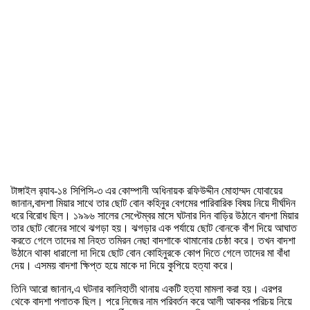
টাঙ্গাইল র‌্যাব-১৪ সিপিসি-৩ এর কোম্পানী অধিনায়ক রফিউদ্দীন মোহাম্মদ যোবায়ের
জানান,বাদশা মিয়ার সাথে তার ছোট বোন কহিনুর বেগমের পারিবারিক বিষয় নিয়ে দীর্ঘদিন
ধরে বিরোধ ছিল। ১৯৯৬ সালের সেপ্টেম্বর মাসে ঘটনার দিন বাড়ির উঠানে বাদশা মিয়ার
তার ছোট বোনের সাথে ঝগড়া হয়। ঝগড়ার এক পর্যায়ে ছোট বোনকে বাঁশ দিয়ে আঘাত
করতে গেলে তাদের মা নিহত তমিরন নেছা বাদশাকে থামানোর চেষ্ঠা করে। তখন বাদশা
উঠানে থাকা ধারালো দা দিয়ে ছোট বোন কোহিনুরকে কোপ দিতে গেলে তাদের মা বাঁধা
দেয়। এসময় বাদশা ক্ষিপ্ত হয়ে মাকে দা দিয়ে কুপিয়ে হত্যা করে।
তিনি আরো জানান,এ ঘটনার কালিহাতী থানায় একটি হত্যা মামলা করা হয়। এরপর
থেকে বাদশা পলাতক ছিল। পরে নিজের নাম পরিবর্তন করে আলী আকবর পরিচয় নিয়ে