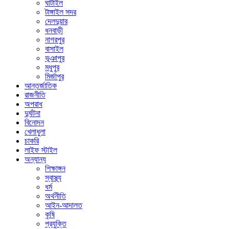
ঘাটাইল
টাঙ্গাইল সদর
দেলদুয়ার
ধনবাড়ী
নাগরপুর
বাসাইল
ভূঞাপুর
মধুপুর
মির্জাপুর
আন্তর্জাতিক
রাজনীতি
অপরাধ
দুর্ঘটনা
বিনোদন
খেলাধুলা
চাকরি
লাইফ স্টাইল
অন্যান্য
শিক্ষাঙ্গন
স্বাস্থ্য
ধর্ম
অর্থনীতি
আইন-আদালত
কৃষি
প্রযুক্তি