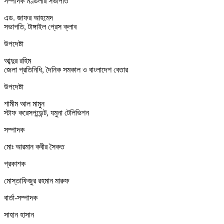
সম্পাদক মণ্ডলীর সভাপতি
এড. জাফর আহমেদ
সভাপতি, টাঙ্গাইল প্রেস ক্লাব
উপদেষ্টা
আব্দুর রহিম
জেলা প্রতিনিধি, দৈনিক সমকাল ও বাংলাদেশ বেতার
উপদেষ্টা
শামীম আল মামুন
স্টাফ করেসপন্ডেন্ট, যমুনা টেলিভিশন
সম্পাদক
মোঃ আরমান কবীর সৈকত
প্রকাশক
মোস্তাফিজুর রহমান মারুফ
বার্তা-সম্পাদক
সাহান হাসান