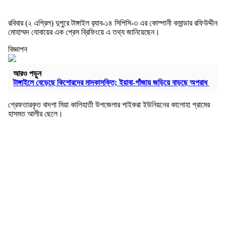
রবিবার (২ এপ্রিল) দুপুরে টাঙ্গাইল র‌্যাব-১৪ সিপিসি-৩ এর কোম্পানী কমান্ডার রফিউদ্দীন
মোহাম্মদ যোবায়ের এক প্রেস ব্রিফিংয়ে এ তথ্য জানিয়েছেন।
বিজ্ঞাপন
আরও পড়ুন
টাঙ্গাইলে বেড়েছে কিশোরদের মাদকাসক্তি; ইয়াবা-গাঁজায় জড়িয়ে বাড়ছে অপরাধ
গ্রেফতারকৃত বাদশা মিয়া কালিহাতী উপজেলার পাইকরা ইউনিয়নের কালোহা গ্রামের
হাসমত আলীর ছেলে।