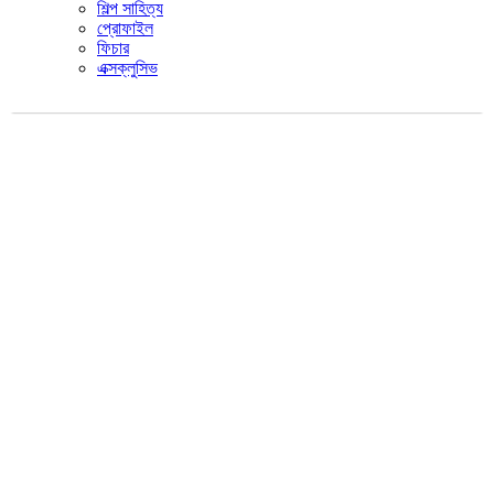
শিল্প সাহিত্য
প্রোফাইল
ফিচার
এক্সক্লুসিভ