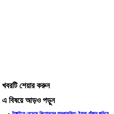
খবরটি শেয়ার করুন
এ বিষয়ে আড়ও পড়ুন
টাঙ্গাইলে বেড়েছে কিশোরদের মাদকাসক্তি; ইয়াবা-গাঁজায় জড়িয়ে