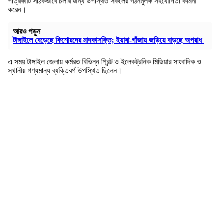
পত্রিকাটি সঠিকভাবে চলার জন্য উপস্থিত সকলের গঠনমুলক সহযোগিতা কামনা
করেন।
আরও পড়ুন
টাঙ্গাইলে বেড়েছে কিশোরদের মাদকাসক্তি; ইয়াবা-গাঁজায় জড়িয়ে বাড়ছে অপরাধ
এ সময় টাঙ্গাইল জেলায় কর্মরত বিভিন্ন প্রিন্ট ও ইলেকট্রনিক মিডিয়ার সাংবাদিক ও
স্থানীয় গণ্যমান্য ব্যক্তিবর্গ উপস্থিত ছিলেন।