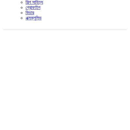
শিল্প সাহিত্য
প্রোফাইল
ফিচার
এক্সক্লুসিভ