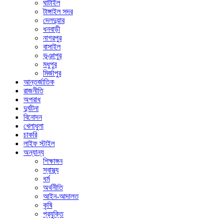
ঘাটাইল
টাঙ্গাইল সদর
দেলদুয়ার
ধনবাড়ী
নাগরপুর
বাসাইল
ভূঞাপুর
মধুপুর
মির্জাপুর
আন্তর্জাতিক
রাজনীতি
অপরাধ
দুর্ঘটনা
বিনোদন
খেলাধুলা
চাকরি
লাইফ স্টাইল
অন্যান্য
শিক্ষাঙ্গন
স্বাস্থ্য
ধর্ম
অর্থনীতি
আইন-আদালত
কৃষি
প্রযুক্তি