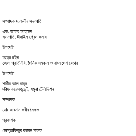
সম্পাদক মণ্ডলীর সভাপতি
এড. জাফর আহমেদ
সভাপতি, টাঙ্গাইল প্রেস ক্লাব
উপদেষ্টা
আব্দুর রহিম
জেলা প্রতিনিধি, দৈনিক সমকাল ও বাংলাদেশ বেতার
উপদেষ্টা
শামীম আল মামুন
স্টাফ করেসপন্ডেন্ট, যমুনা টেলিভিশন
সম্পাদক
মোঃ আরমান কবীর সৈকত
প্রকাশক
মোস্তাফিজুর রহমান মারুফ