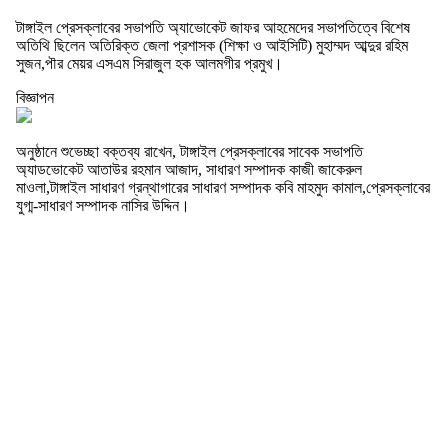
টাঙ্গাইল প্রেসক্লাবের সভাপতি অ্যাভোকেট জাফর আহমেদের সভাপতিত্বে বিশেষ
অতিথি ছিলেন অতিরিক্ত জেলা প্রশাসক (শিক্ষা ও আইসিটি) মুহাম্মদ আব্দুর রহিম
সুজন,পৗর মেয়র এসএম সিরাজুল হক আলমগীর প্রমুখ।
বিজ্ঞাপন
অনুষ্ঠানে শুভেচ্ছা বক্তব্য রাখেন, টাঙ্গাইল প্রেসক্লাবের সাবেক সভাপতি
অ্যাডভোকেট আতাউর রহমান আজাদ, সাধারণ সম্পাদক কাজী জাকেরুল
মাওলা,টাঙ্গাইল সাধারণ গ্রন্থাগারের সাধারণ সম্পাদক কবি মাহমুদ কামাল,প্রেসক্লাবের
যুগ্ম-সাধারণ সম্পাদক নাসির উদ্দিন।