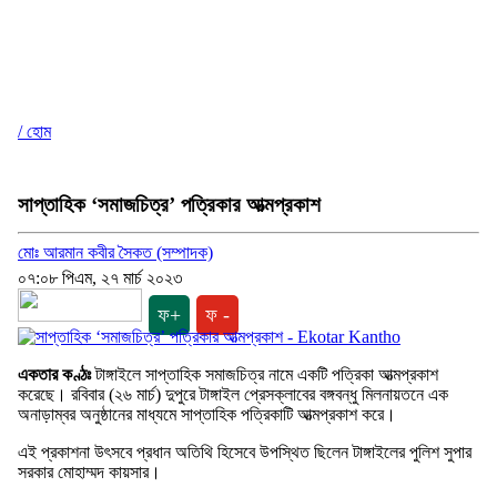
/ হোম
সাপ্তাহিক ‘সমাজচিত্র’ পত্রিকার আত্মপ্রকাশ
মোঃ আরমান কবীর সৈকত (সম্পাদক)
০৭:০৮ পিএম, ২৭ মার্চ ২০২৩
ফ+
ফ -
একতার কণ্ঠঃ
টাঙ্গাইলে সাপ্তাহিক সমাজচিত্র নামে একটি পত্রিকা আত্মপ্রকাশ
করেছে। রবিবার (২৬ মার্চ) দুপুরে টাঙ্গাইল প্রেসক্লাবের বঙ্গবন্ধু মিলনায়তনে এক
অনাড়াম্বর অনুষ্ঠানের মাধ্যমে সাপ্তাহিক পত্রিকাটি আত্মপ্রকাশ করে।
এই প্রকাশনা উৎসবে প্রধান অতিথি হিসেবে উপস্থিত ছিলেন টাঙ্গাইলের পুলিশ সুপার
সরকার মোহাম্মদ কায়সার।