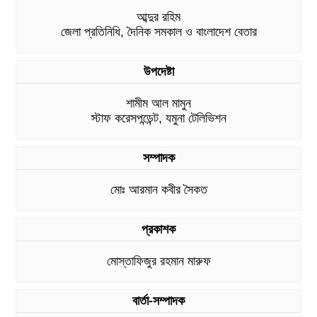
আব্দুর রহিম
জেলা প্রতিনিধি, দৈনিক সমকাল ও বাংলাদেশ বেতার
উপদেষ্টা
শামীম আল মামুন
স্টাফ করেসপন্ডেন্ট, যমুনা টেলিভিশন
সম্পাদক
মোঃ আরমান কবীর সৈকত
প্রকাশক
মোস্তাফিজুর রহমান মারুফ
বার্তা-সম্পাদক