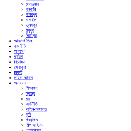
দেলদুয়ার
ধনবাড়ী
নাগরপুর
বাসাইল
ভূঞাপুর
মধুপুর
মির্জাপুর
আন্তর্জাতিক
রাজনীতি
অপরাধ
দুর্ঘটনা
বিনোদন
খেলাধুলা
চাকরি
লাইফ স্টাইল
অন্যান্য
শিক্ষাঙ্গন
স্বাস্থ্য
ধর্ম
অর্থনীতি
আইন-আদালত
কৃষি
প্রযুক্তি
শিল্প সাহিত্য
প্রোফাইল