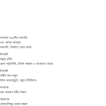
সম্পাদক মণ্ডলীর সভাপতি
এড. জাফর আহমেদ
সভাপতি, টাঙ্গাইল প্রেস ক্লাব
উপদেষ্টা
আব্দুর রহিম
জেলা প্রতিনিধি, দৈনিক সমকাল ও বাংলাদেশ বেতার
উপদেষ্টা
শামীম আল মামুন
স্টাফ করেসপন্ডেন্ট, যমুনা টেলিভিশন
সম্পাদক
মোঃ আরমান কবীর সৈকত
প্রকাশক
মোস্তাফিজুর রহমান মারুফ