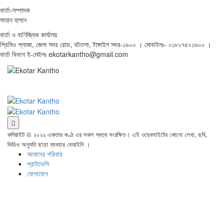
বার্তা-সম্পাদক
সাহান হাসান
বার্তা ও বাণিজ্যিক কার্যালয়
প্রিমিও প্লাজা, জেলা সদর রোড, বটতলা, টাঙ্গাইল সদর-১৯০০ । মোবাইলঃ- ০১৮১৭৫০১৬০০ ।
বার্তা বিভাগ ই-মেইলঃ ekotarkantho@gmail.com
কপিরাইট © ২০২২ একতার কণ্ঠ এর সকল স্বত্ব সংরক্ষিত। এই ওয়েবসাইটের কোনো লেখা, ছবি,
ভিডিও অনুমতি ছাড়া ব্যবহার বেআইনি ।
আমাদের পরিবার
প্রাইভেসি
যোগাযোগ