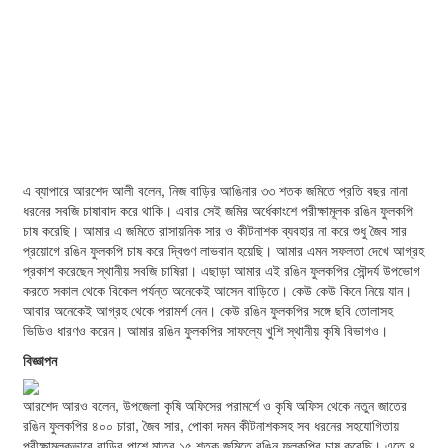
এ ব্যাপারে আরশেদ আলী বলেন, নিজ বাড়ির আঙিনার ৩৩ শতক জমিতে প্রতি বছর নানা
ধরনের সবজি চাষাবাদ করে থাকি। এবার সেই জমির অর্ধেকাংশে পরীক্ষামূলক রঙিন ফুলকপি
চাষ করেছি। আমার এ জমিতে রাসায়নিক সার ও কীটনাশক ব্যবহার না করে শুধু জৈব সার
প্রয়োগে রঙিন ফুলকপি চাষ করে দ্বিগুণ লাভবান হয়েছি। আমার এমন সফলতা দেখে আগ্রহ
প্রকাশ করেছেন স্থানীয় সবজি চাষিরা। এছাড়া আমার এই রঙিন ফুলকপির সৌন্দর্য উপভোগ
করতে সকাল থেকে বিকেল পর্যন্ত অনেকেই আসেন বাড়িতে। কেউ কেউ কিনে নিয়ে যান।
আবার অনেকেই আগ্রহ থেকে পরামর্শ নেন। কেউ রঙিন ফুলকপির সঙ্গে ছবি তোলাসহ
ভিডিও ধারণও করেন। আমার রঙিন ফুলকপির সাফল্যে খুশি স্থানীয় কৃষি বিভাগও।
বিজ্ঞাপন
আরশেদ আরও বলেন, উপজেলা কৃষি অফিসের পরামর্শে ও কৃষি অফিস থেকে নতুন জাতের
রঙিন ফুলকপির ৪০০ চারা, জৈব সার, পোকা দমন কীটনাশকসহ সব ধরনের সহযোগিতায়
পরীক্ষামূলকভাবে বাড়ির পাশে মাত্র ১৫ শতক জমিতে রঙিন ফুলকপির চাষ করেছি। এতে ৪