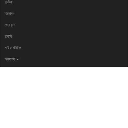
দুর্ঘটনা
বিনোদন
খেলাধুলা
চাকরি
লাইফ স্টাইল
অন্যান্য