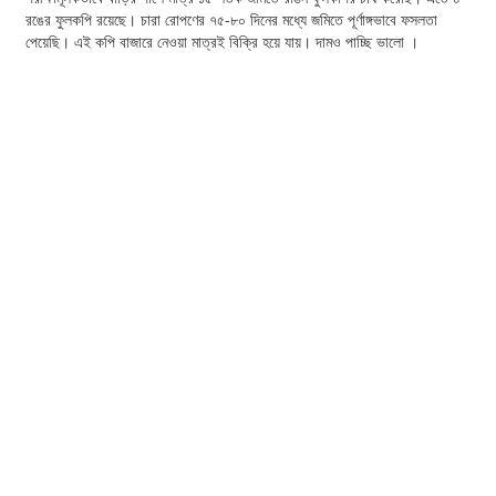
রঙের ফুলকপি রয়েছে। চারা রোপণের ৭৫-৮০ দিনের মধ্যে জমিতে পূর্ণাঙ্গভাবে ফসলতা
পেয়েছি। এই কপি বাজারে নেওয়া মাত্রই বিক্রি হয়ে যায়। দামও পাচ্ছি ভালো ।