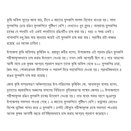
কৃষি অফিস সূত্রে জানা যায়, চীনে এ জাতের ফুলকপি সালাদ হিসেবে খাওয়া হয়। সাদা
ফুলকপির চেয়ে রঙিন ফুলকপিতে পুষ্টিগুণ বেশি। দেখতেও খুব সুন্দর। অন্যান্য ফুলকপির
চাষের যে পদ্ধতি ওই একই পদ্ধতিতে রঙিনটিও চাষ করা হয়। খরচ ও সময় একই।
পাশাপাশি শুধু জৈব সার ব্যবহার করেই এই ফুলকপি চাষ করা যায়। স্থানীয় হাট-বাজার
রয়েছে এর অনেক চাহিদা।
উপজেলা কৃষি অফিসার কৃষিবিদ ড. হুমায়ূন কবীর বলেন, উপজেলায় এই প্রথম রঙিন ফুলকপি
পরীক্ষামূলকভাবে চাষ করার উদ্যোগ নেওয়া হয়। তখন কেউ আগ্রহী ছিল না। পরে আরশেদ
আলী নামে এক কৃষক আগ্রহ প্রকাশ করলে তাকে কৃষি অফিস থেকে ৪০০ ফুলকপির চারা,
জৈব সার, পোকারোধক কীটনাশক ও পরামর্শ দিয়ে সহযোগিতা দেওয়া হয়। প্রাথমিকভাবে ৪
রঙের ফুলকপি চাষ করা হয়েছে।
জেলা কৃষি সম্প্রসারণ অধিদপ্তরের উপ-পরিচালক কৃষিবিদ মো. আহসানুল বাসার বলেন,
বৃহত্তর ময়মনসিংহ অঞ্চলের ফসলের নিবিড়তা বৃদ্ধিকরণের লক্ষ্যে জেলার ১২ উপজেলাতে
পরীক্ষামূলক রঙিন ফুলকপি চাষের উদ্যোগ নেওয়া হয়। তার মধ্যে সবার আগে ভূঞাপুর
উপজেলায় সফলতা পাওয়া গেছে। এ জাতের ফুলকপিতে পুষ্টিগুণ বেশি। ক্যান্সার রোধেও
বিশেষ ভূমিকা পালন করে এ ফুলকপি। চলতি মৌসুমে পরীক্ষামূলক চাষে সফলতা পাওয়ায়
অনেক কৃষক আগামী বছরে বাণিজ্যিকভাবে চাষ করার আগ্রহ প্রকাশ করেছেন।