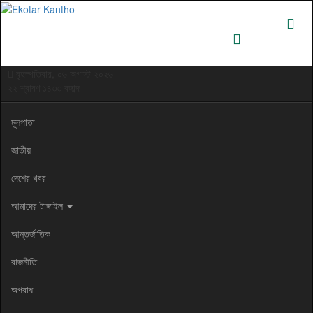
বৃহস্পতিবার, ০৬ অগাস্ট ২০২৬
২২ শ্রাবণ ১৪৩৩ বঙ্গাব্দ
মূলপাতা
জাতীয়
দেশের খবর
আমাদের টাঙ্গাইল
আন্তর্জাতিক
রাজনীতি
অপরাধ