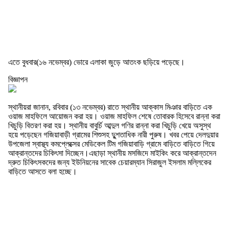
এতে বুধবার(১৬ নভেম্বর) ভোরে এলাকা জুড়ে আতংক ছড়িয়ে পড়েছে।
বিজ্ঞাপন
স্থানীয়রা জানান, রবিবার (১৩ নভেম্বর) রাতে স্থানীয় আক্কাস মিঞার বাড়িতে এক
ওয়াজ মাহফিলে আয়োজন করা হয়। ওয়াজ মাহফিল শেষে তোবারক হিসেবে রান্না করা
খিচুড়ি বিতরণ করা হয়। স্থানীয় বাবুর্চি আব্দুল গণির রান্না করা খিচুড়ি খেয়ে অসুস্থ
হয়ে পড়েছেন গজিয়াবাড়ী গ্রামের শিশুসহ দুুশতাধিক নারী পুরুষ। খবর পেয়ে দেলদুয়ার
উপজেলা স্বাস্থ্য কমপ্লেক্সের মেডিকেল টিম গজিয়াবাড়ি গ্রামে বাড়িতে বাড়িতে গিয়ে
আক্রান্তদের চিকিৎসা দিচ্ছেন।এছাড়া স্থানীয় মসজিদে মাইকিং করে আক্রান্তদেন
দ্রুত চিকিৎসকদের জন্য ইউনিয়নের সাবেক চেয়ারম্যান সিরাজুল ইসলাম মল্লিকের
বাড়িতে আসতে বলা হচ্ছে।