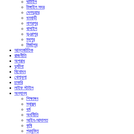
ঘাটাইল
টাঙ্গাইল সদর
দেলদুয়ার
ধনবাড়ী
নাগরপুর
বাসাইল
ভূঞাপুর
মধুপুর
মির্জাপুর
আন্তর্জাতিক
রাজনীতি
অপরাধ
দুর্ঘটনা
বিনোদন
খেলাধুলা
চাকরি
লাইফ স্টাইল
অন্যান্য
শিক্ষাঙ্গন
স্বাস্থ্য
ধর্ম
অর্থনীতি
আইন-আদালত
কৃষি
প্রযুক্তি