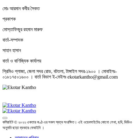
মোঃ আরমান কবীর সৈকত
প্রকাশক
মোস্তাফিজুর রহমান মারুফ
বার্তা-সম্পাদক
সাহান হাসান
বার্তা ও বাণিজ্যিক কার্যালয়
প্রিমিও প্লাজা, জেলা সদর রোড, বটতলা, টাঙ্গাইল সদর-১৯০০ । মোবাইলঃ-
০১৮১৭৫০১৬০০ । বার্তা বিভাগ ই-মেইলঃ ekotarkantho@gmail.com
কপিরাইট © ২০২২ একতার কণ্ঠ এর সকল স্বত্ব সংরক্ষিত। এই ওয়েবসাইটের কোনো লেখা, ছবি, ভিডিও
অনুমতি ছাড়া ব্যবহার বেআইনি ।
আমাদের পরিবার