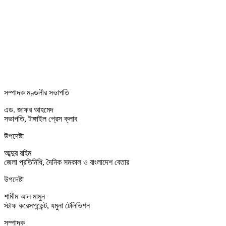
সম্পাদক মণ্ডলীর সভাপতি
এড. জাফর আহমেদ
সভাপতি, টাঙ্গাইল প্রেস ক্লাব
উপদেষ্টা
আব্দুর রহিম
জেলা প্রতিনিধি, দৈনিক সমকাল ও বাংলাদেশ বেতার
উপদেষ্টা
শামীম আল মামুন
স্টাফ করেসপন্ডেন্ট, যমুনা টেলিভিশন
সম্পাদক