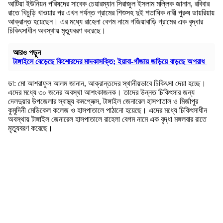
আটিয়া ইউনিয়ন পরিষদের সাবেক চেয়ারম্যান সিরাজুল ইসলাম মল্লিক জানান, রবিবার
রাতে খিচুড়ি খাওয়ার পর এখন পর্যন্ত গ্রামের শিশুসহ দুই শতাধিক নারী পুরুষ ডায়রিয়ায়
আক্রান্ত হয়েছেন। এর মধ্যে রাহেলা বেগম নামে গজিয়াবাড়ি গ্রামের এক বৃদ্ধার
চিকিৎসাধীন অবস্থায় মৃত্যুবরণ করেছে।
আরও পড়ুন
টাঙ্গাইলে বেড়েছে কিশোরদের মাদকাসক্তি; ইয়াবা-গাঁজায় জড়িয়ে বাড়ছে অপরাধ
ডা: মো আশরাফুল আলম জানান, আক্রান্তদের স্থানীয়ভাবে চিকিৎসা দেয়া হচ্ছে।
এদের মধ্যে ৩০ জনের অবস্থা আশংকাজনক। তাদের উন্নত চিকিৎসার জন্য
দেলদুয়ার উপজেলার স্বাস্থ্য কমপ্লেক্স, টাঙ্গাইল জেনারেল হাসপাতাল ও মির্জাপুর
কুমুদিনী মেডিকেল কলেজ ও হাসপাতালে পাঠানো হয়েছে। এদের মধ্যে চিকিৎসাধীন
অবস্থায় টাঙ্গাইল জেনারেল হাসপাতালে রাহেলা বেগম নামে এক বৃদ্ধা মঙ্গলবার রাতে
মৃত্যুবরণ করেছে।