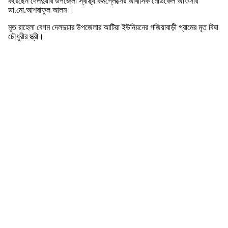
করেছেন দেলদুয়ার উপজেলা স্বাস্থ্য কমপ্লেক্সের আবাসিক মেডিকেল অফিসার
ডা.মো.আশরাফুল আলম ।
মৃত রাহেলা বেগম দেলদুয়ার উপজেলার আটিয়া ইউনিয়নের গজিয়াবাড়ী গ্রামের মৃত বিষা
চৌধুরীর স্ত্রী।