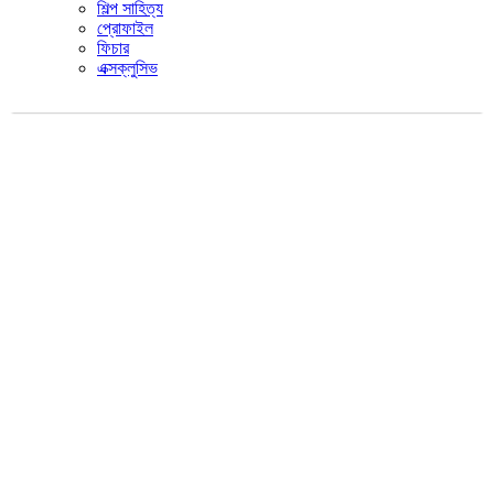
শিল্প সাহিত্য
প্রোফাইল
ফিচার
এক্সক্লুসিভ