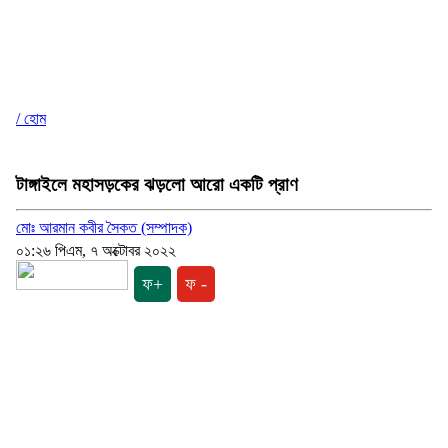
/ হোম
টাঙ্গাইলে মহাসড়কের ঝড়লো আরো একটি প্রাণ
মোঃ আরমান কবীর সৈকত (সম্পাদক)
০১:২৬ পিএম, ৭ অক্টোবর ২০২২
ফ+
ফ -