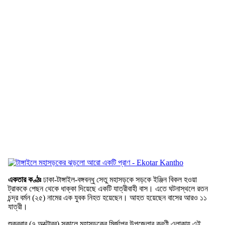
একতার কণ্ঠঃ
ঢাকা-টাঙ্গাইল-বঙ্গবন্ধু সেতু মহাসড়কে সড়কে ইঞ্জিন বিকল হওয়া
ট্রাককে পেছন থেকে ধাক্কা দিয়েছে একটি যাত্রীবাহী বাস। এতে ঘটনাস্থলে রতন
চন্দ্র বর্মন (২৫) নামের এক যুবক নিহত হয়েছেন। আহত হয়েছেন বাসের আরও ১১
যাত্রী।
শুক্রবার (৭ অক্টোবর) সকালে মহাসড়কের মির্জাপুর উপজেলার কুরণী এলাকায় এই