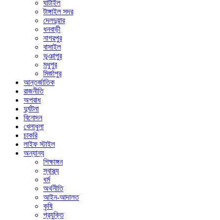
ঘাটাইল
টাঙ্গাইল সদর
দেলদুয়ার
ধনবাড়ী
নাগরপুর
বাসাইল
ভূঞাপুর
মধুপুর
মির্জাপুর
আন্তর্জাতিক
রাজনীতি
অপরাধ
দুর্ঘটনা
বিনোদন
খেলাধুলা
চাকরি
লাইফ স্টাইল
অন্যান্য
শিক্ষাঙ্গন
স্বাস্থ্য
ধর্ম
অর্থনীতি
আইন-আদালত
কৃষি
প্রযুক্তি