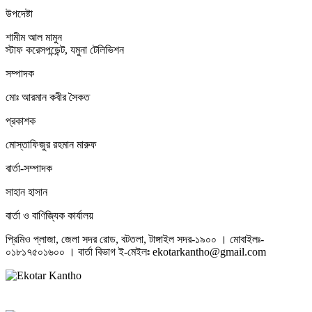
উপদেষ্টা
শামীম আল মামুন
স্টাফ করেসপন্ডেন্ট, যমুনা টেলিভিশন
সম্পাদক
মোঃ আরমান কবীর সৈকত
প্রকাশক
মোস্তাফিজুর রহমান মারুফ
বার্তা-সম্পাদক
সাহান হাসান
বার্তা ও বাণিজ্যিক কার্যালয়
প্রিমিও প্লাজা, জেলা সদর রোড, বটতলা, টাঙ্গাইল সদর-১৯০০ । মোবাইলঃ-
০১৮১৭৫০১৬০০ । বার্তা বিভাগ ই-মেইলঃ ekotarkantho@gmail.com