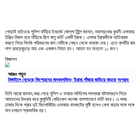
গোড়াই হাইওয়ে পুলিশ ফাঁড়ির ইনচার্জ মোল্লা টুটুল জানান, মহাসড়কের কুরণী এলাকায়
ইঞ্জিন বিকল হয়ে দাঁড়িয়ে ছিল বালু ভর্তি একটি ট্রাক। এসময় ট্রাকটিকে অতিক্রম
করতে গিয়ে পিংকি পরিবহনের বাস সেটিকে পেছন থেকে ধাক্কা দেয়। এতে বাসটির বাম
পাশ দুমড়েমুচড়ে যায় এবং একজন নিহত হন। আহত হন অন্তত ১১ জন।
বিজ্ঞাপন
আরও পড়ুন
টাঙ্গাইলে বেড়েছে কিশোরদের মাদকাসক্তি; ইয়াবা-গাঁজায় জড়িয়ে বাড়ছে অপরাধ
তিনি আরো জানান,খবর পেয়ে পুলিশ ও ফায়ার সার্ভিসের সদস্যরা ঘটনাস্থলে গিয়ে
আহতদের উদ্ধার করে কুমুদিনী মেডিকেল কলেজ হাসপাতালে ভর্তি করে। এ সময়
ঢাকার দিকে প্রায় দুই কিলোমিটার এলাকায় যানজটের সৃষ্টি হলেও বেলা বাড়ার সঙ্গে সঙ্গে
যান চলাচল স্বাভাবিক হয়।