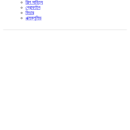
শিল্প সাহিত্য
প্রোফাইল
ফিচার
এক্সক্লুসিভ