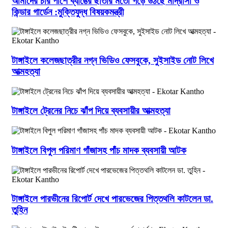
আমাদের চার পাশে ব্যাঙের ছাতার মতো গড়ে উঠছে মাদ্রাসা ও
কিন্ডার গার্ডেন :মুক্তিযুদ্ধ বিষয়কমন্ত্রী
টাঙ্গাইলে কলেজছাত্রীর নগ্ন ভিডিও ফেসবুকে, সুইসাইড নোট লিখে
আত্মহত্যা
টাঙ্গাইলে ট্রেনের নিচে ঝাঁপ দিয়ে ব্যবসায়ীর আত্মহত্যা
টাঙ্গাইলে বিপুল পরিমাণ গাঁজাসহ পাঁচ মাদক ব্যবসায়ী আটক
টাঙ্গাইলে পারভীনের রিপোর্ট দেখে পারভেজের পিত্তথলি কাটলেন ডা.
তুহিন