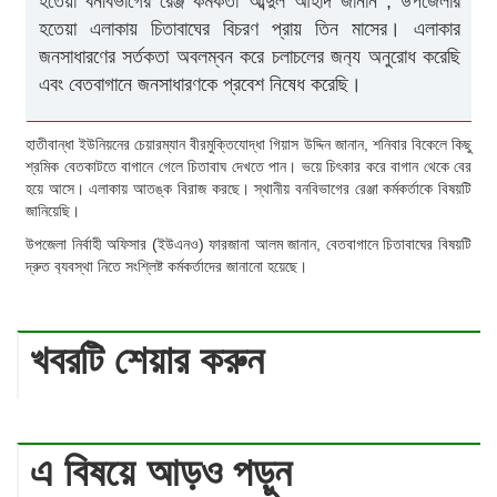
হতেয়া বনবিভাগের রেঞ্জ কর্মকর্তা আব্দুল আহাদ জানান , উপজেলার
হতেয়া এলাকায় চিতাবাঘের বিচরণ প্রায় তিন মাসের। এলাকার
জনসাধারণের সর্তকতা অবলম্বন করে চলাচলের জন‍্য অনুরোধ করেছি
এবং বেতবাগানে জনসাধারণকে প্রবেশ নিষেধ করেছি।
হাতীবান্ধা ইউনিয়নের চেয়ারম্যান বীরমুক্তিযোদ্ধা গিয়াস উদ্দিন জানান, শনিবার বিকেলে কিছু
শ্রমিক বেতকাটতে বাগানে গেলে চিতাবাঘ দেখতে পান। ভয়ে চিৎকার করে ‍বাগান থেকে বের
হয়ে আসে। এলাকায় আতঙ্ক বিরাজ করছে। স্থানীয় বনবিভাগের রেঞ্জা কর্মকর্তাকে বিষয়টি
জানিয়েছি।
উপজেলা নির্বাহী অফিসার (ইউএনও) ফারজানা আলম জানান, বেতবাগানে চিতাবাঘের বিষয়টি
দ্রুত ব‍্যবস্থা নিতে সংশ্লিষ্ট কর্মকর্তাদের জানানো হয়েছে।
খবরটি শেয়ার করুন
এ বিষয়ে আড়ও পড়ুন