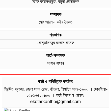
স্টাফ করেসপন্ডেন্ট, যমুনা টেলিভিশন
সম্পাদক
মোঃ আরমান কবীর সৈকত
প্রকাশক
মোস্তাফিজুর রহমান মারুফ
বার্তা-সম্পাদক
সাহান হাসান
বার্তা ও বাণিজ্যিক কার্যালয়
প্রিমিও প্লাজা, জেলা সদর রোড, বটতলা, টাঙ্গাইল সদর-১৯০০ । মোবাইলঃ-
০১৮১৭৫০১৬০০ । বার্তা বিভাগ ই-মেইলঃ
ekotarkantho@gmail.com