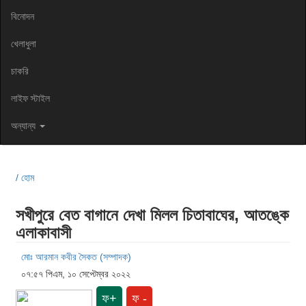
বিনোদন
খেলাধুলা
চাকরি
লাইফ স্টাইল
অন্যান্য
/ হোম
সখীপুরে বেত ‍বাগানে দেখা মিলল চিতাবাঘের, আতঙ্কে
এলাকাবাসী
মোঃ আরমান কবীর সৈকত (সম্পাদক)
০৭:৫৭ পিএম, ১০ সেপ্টেম্বর ২০২২
ফ+
ফ -