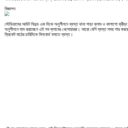
বিজ্ঞাপন
স্টেডিয়ামের আউট ফিল্ডে এক দিকে অনুশীলনে ব্যস্ত থানা পাড়া ক্লাব ও কাপাপো ক্রীড়া চ
অনুশীলনে ঘাম ঝরাচ্ছেন এই সব ক্লাবের খেলোয়াররা। আরো বেশি ব্যস্ত সময় পার করছেন পি
ক্রিকেট মাঠের চারিদিকে বিলবোর্ড বসাতে ব্যস্ত।