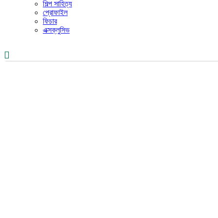
শিল্প সাহিত্য
প্রোফাইল
ফিচার
এক্সক্লুসিভ