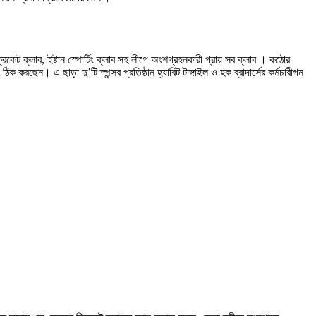
িকেট ক্লাব, ইষ্টান স্পোর্টিং ক্লাব সহ লীগে অংশগ্রহনকারী প্রায় সব ক্লাব । কঠোর
ন। এ ছাড়া দু’টি স্পন্সর প্রতিষ্ঠান হ্যাবিট টাঙ্গাইল ও হক ব্রাদার্সের কর্মচারীগন