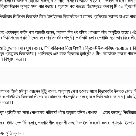
্লাবের উলফাৎ হোসেন সজিব, থানা পাড়া ক্লাবের তাসিন মাহতাব, টাঙ্গাইল ক্রিকেট ক্লাবের স
কেটারগন ব্যস্ত সময় পার করছে। প্রথমে গত বছরের ডিসেম্বরে বঙ্গবন্ধু টি-২০ ক্রিকেট টু
 প্রিমিয়ার ডিভিশন ক্রিকেট লীগে টাঙ্গাইলের ক্রিকেটারগণ তাদের প্রতিভার স্বাক্ষর রাখতে
লাবের এরফানুল করিম খান আজমি বলেন, অনেক দিন পর রঙ্গিন পোশাকে লীগ অনুষ্ঠিত হচ্ছে।এ
 ডিভিশনের প্রতিটি খেলা হবে প্রতিদ্বদ্ধিতাপূর্ন। প্রতিটি ক্লাব স্পোটিং মনোভাব নিয়ে 
 মাতিনুজ্জামান খান সুখন বলেন, দীর্ঘ পরিকল্পনা নিয়ে টাঙ্গাইল ক্রিকেট উপ-পরিষদ এগোচ্ছ
 প্রজন্মের ক্রিকেটার। প্রতিবছর এই রকম ক্রিকেট টুর্নামেন্ট ও লীগ আয়োজন করতে পারলে
নি বিশ্বাস করেন।
পাদক মির্জা মঈনুল হোসেন লিন্টু বলেন, অন্যন্য খেলা গুলোর সাথে ক্রিকেটের উপরও জোর দিচ
 বিভাগ ও পাইনিয়ার ক্রিকেট লীগের আয়োজনের প্রস্তুতিও চলছে বলে তিনি আরো জানান। টাঙ্গ
দান করেন।
রতিটি দল সাদা পোশাকের পরিবর্তে গাঁয়ে জড়াবে রঙ্গিন পোশাক । এবার বঙ্গবন্ধু প্রিমিয়ার ডিভ
্র, ইষ্টান স্পোর্টিং ক্লাব, প্রগতিশীল স্বদেশী সংঘ, টাঙ্গাইল ক্রিকেট ক্লাব, প্যাড়াডাইসপাড়া
রুফ স্মৃতি ক্লাব।