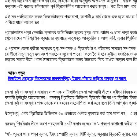
এই সব আয়োজন যাদের জন্য সেই ক্রিকেটারদের অনুভুতি অত্যন্ত আনন্দের। মারুফ স্মৃতি ক
ধন্যবাদ এই ধরনের জাঁকজমক পূর্ন ক্রিকেটলীগ আয়োজন করার জন্য। গত তিন মাস ধরে ক্রি
এই সব প্রতিভাবান তরুন ক্রিকেটারদের প্রত্যাশা, আগামী ৯ মার্চ থেকে শুরু হতে যাওয়া
এগিয়ে যাবে অনেক দুর ।
প্যাড়াডাইস পাড়া স্পোটিং ক্লাবের অফিসিয়াল ভ্রমর চন্দ্র ঘোষ ঝোটন ও থানা পাড়া ক্
খেলোয়াদের পারিশ্রমিক প্রদানের ব্যাপারে অত্যন্ত আন্তরিক। আশা করি, এবার প্রিমিয়ার
এ প্রসঙ্গে জেলা ক্রীড়া সংস্থার যুগ্ম-সম্পাদক ও ক্রিকেট উপ-পরিষদের সাধারণ সম্পাদক
যে লীগে নতুন নতুন দল অংশ গ্রহনের সুযোগ পাবে। ফলে তৈরি হবে ক্রীড়া সংগঠক ও নতুন
মহলের সহযোগীতা পেলে টাঙ্গাইলের ক্রিকেটকে অন্য উচ্চতায় নিয়ে যাওয়া সম্ভব বলে তি
আরও পড়ুন
টাঙ্গাইলে বেড়েছে কিশোরদের মাদকাসক্তি; ইয়াবা-গাঁজায় জড়িয়ে বাড়ছে অপরাধ
জেলা ক্রীড়া সংস্থার সাধারন সম্পাদক ও টাঙ্গাইল জেলা আওয়ামী লীগের ক্রীড়া বিষয়ক সম্
কাবাডি টুর্নামেন্ট আয়োজনের। বঙ্গবন্ধু প্রিমিয়ার ডিভিশন ক্রিকেট লীগের পর দ্বিতীয়
জেলা ক্রীড়া সংস্থার পক্ষ থেকে সব ধরনের সহযোগিতা করা হবে বলে তিনি আশ্বাস প্র
উল্লেখ্য, এবার প্রিমিয়ার ডিভিশনে ৫০ ওভারের খেলায় ব্যবহার করা হবে সাদা বল। এ ছাড়া প্
বঙ্গবন্ধু প্রিমিয়ার লীগে অংশ গ্রহনকারী ১০টি ক্লাব হচ্ছেঃ ’ক’- গ্রুপে কাপাপো ক্রীড়া চক
’খ’- গ্রুপে থানা পাড়া ক্লাব, ইয়ং স্পোর্টিং ক্লাব, সিটি ক্লাব, স্কয়ার ক্রিকেট ক্লাব, মা