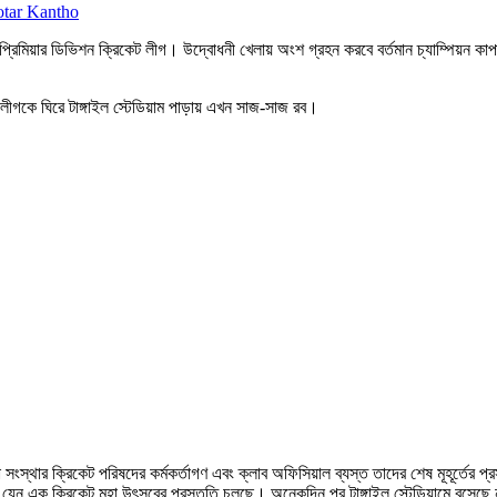
গবন্ধু প্রিমিয়ার ডিভিশন ক্রিকেট লীগ। উদ্বোধনী খেলায় অংশ গ্রহন করবে বর্তমান চ্যাম্পিয়ন ক
ার লীগকে ঘিরে টাঙ্গাইল স্টেডিয়াম পাড়ায় এখন সাজ-সাজ রব।
ড়া সংস্থার ক্রিকেট পরিষদের কর্মকর্তাগণ এবং ক্লাব অফিসিয়াল ব্যস্ত তাদের শেষ মূহূর্তের 
 যেন এক ক্রিকেট মহা উৎসবের প্রস্তুতি চলছে। অনেকদিন পর টাঙ্গাইল স্টেডিয়ামে বসেছে 