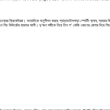
ক্রের ক্রিকেটাররা। অন্যদিকে অনুশীলন করছে প্যাড়াডাইসপাড়া স্পোর্টিং ক্লাব, স্কয়ার ক্র
চ কিউরেটর হায়দার আলী। দু’জন সঙ্গীকে নিয়ে তিন শ’ কেজি ওজনের রোলার দিয়ে পিচ ঠিক করছে