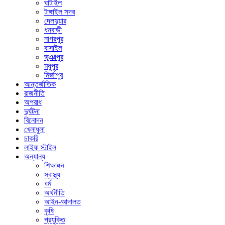
ঘাটাইল
টাঙ্গাইল সদর
দেলদুয়ার
ধনবাড়ী
নাগরপুর
বাসাইল
ভূঞাপুর
মধুপুর
মির্জাপুর
আন্তর্জাতিক
রাজনীতি
অপরাধ
দুর্ঘটনা
বিনোদন
খেলাধুলা
চাকরি
লাইফ স্টাইল
অন্যান্য
শিক্ষাঙ্গন
স্বাস্থ্য
ধর্ম
অর্থনীতি
আইন-আদালত
কৃষি
প্রযুক্তি