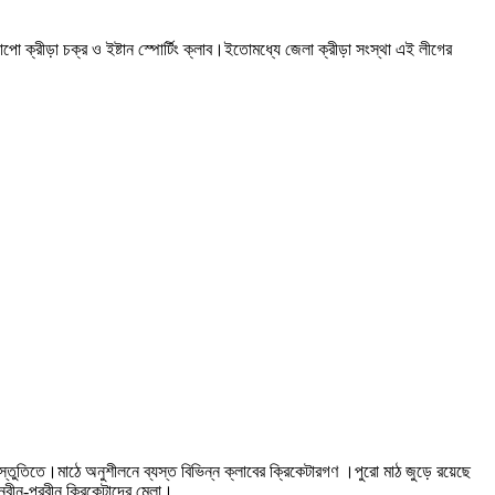
াপাপো ক্রীড়া চক্র ও ইষ্টান স্পোর্টিং ক্লাব।ইতোমধ্যে জেলা ক্রীড়া সংস্থা এই লীগের
প্রস্তুতিতে।মাঠে অনুশীলনে ব্যস্ত বিভিন্ন ক্লাবের ক্রিকেটারগণ ।পুরো মাঠ জুড়ে রয়েছে
নবীন-প্রবীন ক্রিকেটাদের মেলা।