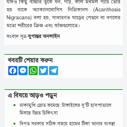
যদিও কিছু বাচ্চার ত্বকে ঘন, গাঢ়, কাল মখমল প্যাঁচ তৈরি
হয় যাকে অ্যাক্যানথোসিস নিগ্রিকানস (Acanthosis
Nigracans) বলা হয়, সাধারণত ঘাড়ের পেছনে বা বগলের
মতো শরীরের ক্রিজ এবং ভাঁজগুলোতে।
সংবাদ সূত্র-
যুগান্তর অনলাইন
খবরটি শেয়ার করুন
Facebook
Messenger
WhatsApp
Twitter
Telegram
এ বিষয়ে আড়ও পড়ুন
ঢাকামুখি স্রোত কমেছে: টাঙ্গাইলের দু’টি হাসপাতালে
মিলছে উন্নত চিকিৎসা
বিগত সরকার সঠিক সময়ে হামের টিকা আনার ব্যবস্থা