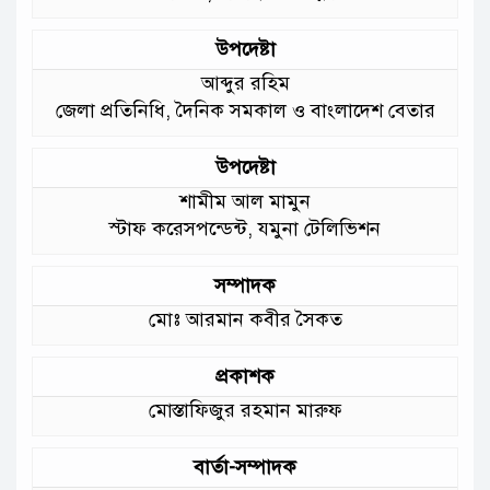
উপদেষ্টা
আমাদের চার পাশে ব্যাঙের ছাতার মতো
আব্দুর রহিম
গড়ে উঠছে মাদ্রাসা ও কিন্ডার গার্ডেন
জেলা প্রতিনিধি, দৈনিক সমকাল ও বাংলাদেশ বেতার
:মুক্তিযুদ্ধ বিষয়কমন্ত্রী
উপদেষ্টা
শামীম আল মামুন
স্টাফ করেসপন্ডেন্ট, যমুনা টেলিভিশন
সম্পাদক
মোঃ আরমান কবীর সৈকত
প্রকাশক
মোস্তাফিজুর রহমান মারুফ
বার্তা-সম্পাদক