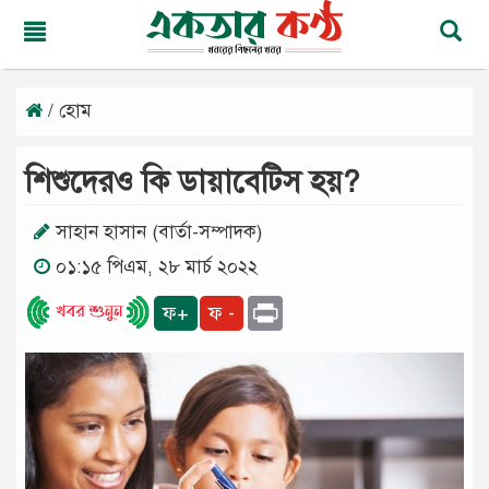
/ হোম
রবিবার,
০৯
অগাস্ট
শিশুদেরও কি ডায়াবেটিস হয়?
২০২৬
২৫
শ্রাবণ
সাহান হাসান (বার্তা-সম্পাদক)
১৪৩৩
০১:১৫ পিএম, ২৮ মার্চ ২০২২
বঙ্গাব্দ
Print
ফ+
ফ -
মূলপাতা
জাতীয়
দেশের
খবর
আমাদের