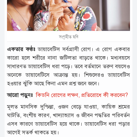
টাঙ্গাইল
আন্তর্জাতিক
রাজনীতি
সংগৃহীত ছবি
অপরাধ
একতার কণ্ঠঃ
ডায়াবেটিস সর্বগ্রাসী রোগ। এ রোগ একবার
দুর্ঘটনা
কারো হলে শরীরে নানা জটিলতা বাড়তে থাকে। মধ্যবয়সে
সাধারণত ডায়াবেটিস ধরা পড়ে। তবে বর্তমানে তরুণ বয়সেও
বিনোদন
অনেকে ডায়াবেটিসে আক্রান্ত হয়। শিশুদেরও ডায়াবেটিস
খেলাধুলা
হওয়ার ঝুঁকি আছে কিনা এমন প্রশ্ন জনে জনে।
চাকরি
আরো পড়ুনঃ
কিডনি রোগের লক্ষণ, প্রতিরোধে কী করবেন?
লাইফ
মূলত মানসিক দুশ্চিন্তা, ওজন বেড়ে যাওয়া, কায়িক শ্রমের
স্টাইল
ঘাটতি, বংশীয় কারণ, খাদ্যাভ্যাস ও জীবন পদ্ধতির পরিবর্তন
অন্যান্য
এসব কারণে ডায়াবেটিস হয়ে থাকে। ডায়াবেটিস ধরা পড়ার
আগেই সতর্ক থাকতে হয়।