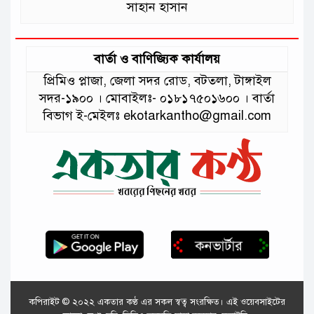
সাহান হাসান
বার্তা ও বাণিজ্যিক কার্যালয়
প্রিমিও প্লাজা, জেলা সদর রোড, বটতলা, টাঙ্গাইল
সদর-১৯০০ । মোবাইলঃ- ০১৮১৭৫০১৬০০ । বার্তা
বিভাগ ই-মেইলঃ ekotarkantho@gmail.com
কপিরাইট © ২০২২ একতার কণ্ঠ এর সকল স্বত্ব সংরক্ষিত। এই ওয়েবসাইটের