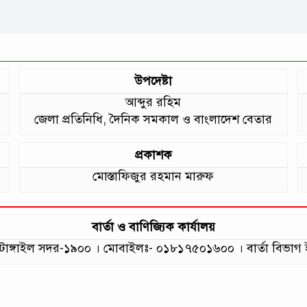
উপদেষ্টা
আব্দুর রহিম
জেলা প্রতিনিধি, দৈনিক সমকাল ও বাংলাদেশ বেতার
প্রকাশক
মোস্তাফিজুর রহমান মারুফ
বার্তা ও বাণিজ্যিক কার্যালয়
লা, টাঙ্গাইল সদর-১৯০০ । মোবাইলঃ- ০১৮১৭৫০১৬০০ । বার্তা বি