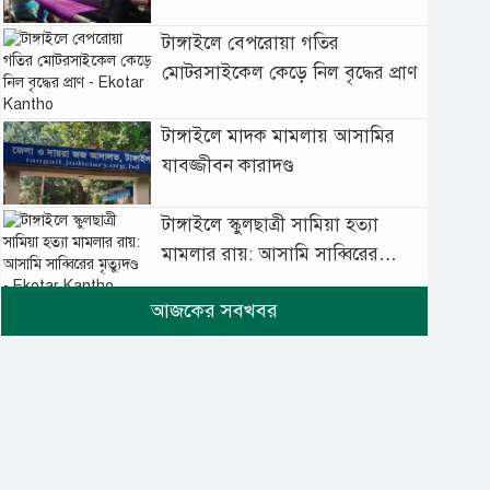
টাঙ্গাইলে বেপরোয়া গতির
মোটরসাইকেল কেড়ে নিল বৃদ্ধের প্রাণ
টাঙ্গাইলে মাদক মামলায় আসামির
যাবজ্জীবন কারাদণ্ড
টাঙ্গাইলে স্কুলছাত্রী সামিয়া হত্যা
মামলার রায়: আসামি সাব্বিরের
মৃত্যুদণ্ড
টানা বৃষ্টিতে টাঙ্গাইলে বিপর্যস্ত
জনজীবন
মুঘল প্রেমের ঐতিহ্যের খাবার
বাকরখানি এখন টাঙ্গাইলে