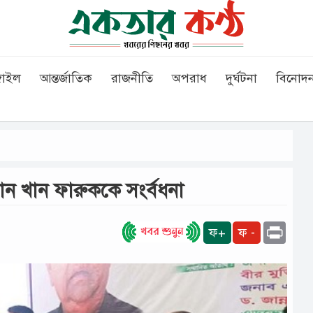
গাইল
আন্তর্জাতিক
রাজনীতি
অপরাধ
দুর্ঘটনা
বিনোদ
হমান খান ফারুককে সংর্বধনা
Print
ফ+
ফ -