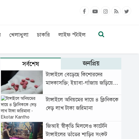
ন
খেলাধুলা
চাকরি
লাইফ স্টাইল
জনপ্রিয়
সর্বশেষ
টাঙ্গাইলে বেড়েছে কিশোরদের
মাদকাসক্তি; ইয়াবা-গাঁজায় জড়িয়ে
বাড়ছে অপরাধ
টাঙ্গাইলে অনিয়মের দায়ে ৪ ক্লিনিককে
দেড় লাখ টাকা জরিমানা
জিআই স্বীকৃতি মিললেও কাটেনি
টাঙ্গাইলের তাঁতের শাড়ির সংকট