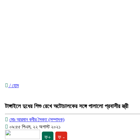
/ হোম
টাঙ্গাইলে দুধের শিশু রেখে অটোচালকের সঙ্গে পালালো প্রবাসীর স্ত্রী
মোঃ আরমান কবীর সৈকত (সম্পাদক)
০৯:৫৫ পিএম, ২২ অগাস্ট ২০২১
ফ+
ফ -