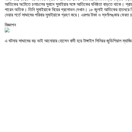
আতিকের অটোতে চলাচলের সুবাদে সুমাইয়ার সঙ্গে আতিকের ঘনিষ্ঠতা বাড়তে থাকে। প্রায়ই 
পারেন অতিক। তিনি সুমাইয়াকে বিয়ের প্রলোভন দেখান। ১৮ জুলাই আতিকের হাতধরে শিশু সা
দেয়ার শর্তে সাদ্দামের পরিবার সুমাইয়াকে গ্রহণ করে। এরপর টাকা ও স্বর্ণালঙ্কার ফের
বিজ্ঞাপন
এ ঘটনায় সাদ্দামের বড় ভাই আনোয়ার হোসেন বাদী হয়ে টাঙ্গাইল সিনিয়র জুডিশিয়াল ম্যা