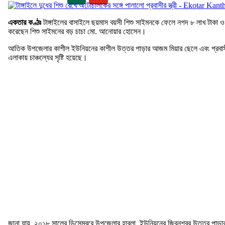
একতার কণ্ঠঃ
টাঙ্গাইলের বাসাইলে ছয়মাস বয়সী শিশু সাইমনকে ফেলে নগদ ৮ লাখ টাকা ও 
করেছেন শিশু সাইমনের বড় চাচা মো. আনোয়ার হোসেন।
আতিক উপজেলার কাশীল ইউনিয়নের কাশীল উত্তর পাড়ার আজম মিয়ার ছেলে এবং প্রবাসীর স্
এলাকায় চাঞ্চল্যের সৃষ্টি হয়েছে।
জানা যায়, ২০১৮ সালের ডিসেম্বরে উপজেলার হাবলা ইউনিয়নের জিবনশ্বর উত্তর পাড়ার ঠান্ড