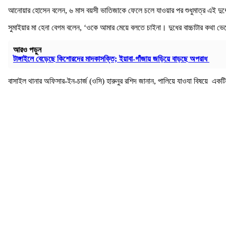
আনোয়ার হোসেন বলেন, ৬ মাস বয়সী ভাতিজাকে ফেলে চলে যাওয়ার পর শুধুমাত্র এই দুধের
সুমাইয়ার মা হেনা বেগম বলেন, ‘ওকে আমার মেয়ে বলতে চাইনা। দুধের বাচ্চাটার কথ
আরও পড়ুন
টাঙ্গাইলে বেড়েছে কিশোরদের মাদকাসক্তি; ইয়াবা-গাঁজায় জড়িয়ে বাড়ছে অপরাধ
বাসাইল থানার অফিসার-ইন-চার্জ (ওসি) হারুনুর রশিদ জানান, পালিয়ে যাওযা বিষয়ে 