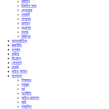
ঘাটাইল
টাঙ্গাইল সদর
দেলদুয়ার
ধনবাড়ী
নাগরপুর
বাসাইল
ভূঞাপুর
মধুপুর
মির্জাপুর
আন্তর্জাতিক
রাজনীতি
অপরাধ
দুর্ঘটনা
বিনোদন
খেলাধুলা
চাকরি
লাইফ স্টাইল
অন্যান্য
শিক্ষাঙ্গন
স্বাস্থ্য
ধর্ম
অর্থনীতি
আইন-আদালত
কৃষি
প্রযুক্তি