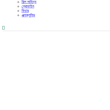
শিল্প সাহিত্য
প্রোফাইল
ফিচার
এক্সক্লুসিভ