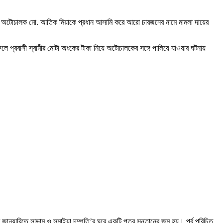
ঘটনায় অটোচালক মো. আতিক মিয়াকে প্রধান আসামি করে আরো চারজনের নামে মামলা দায়ের
ে প্রবাসী স্বামীর মোটা অংকের টাকা নিয়ে অটোচালকের সঙ্গে পালিয়ে যাওয়ার ঘটনায়
ুয়ারিতে সাদ্দাম ও সুমাইয়া দম্পতি’র ঘরে একটি পুত্র সন্তানের জন্ম হয়। পূর্ব পরিচিত