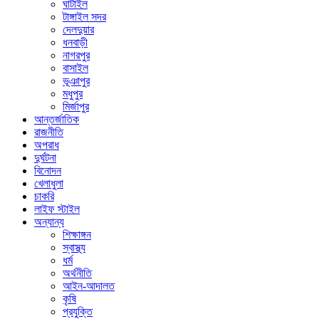
ঘাটাইল
টাঙ্গাইল সদর
দেলদুয়ার
ধনবাড়ী
নাগরপুর
বাসাইল
ভূঞাপুর
মধুপুর
মির্জাপুর
আন্তর্জাতিক
রাজনীতি
অপরাধ
দুর্ঘটনা
বিনোদন
খেলাধুলা
চাকরি
লাইফ স্টাইল
অন্যান্য
শিক্ষাঙ্গন
স্বাস্থ্য
ধর্ম
অর্থনীতি
আইন-আদালত
কৃষি
প্রযুক্তি