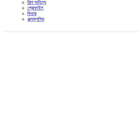
শিল্প সাহিত্য
প্রোফাইল
ফিচার
এক্সক্লুসিভ