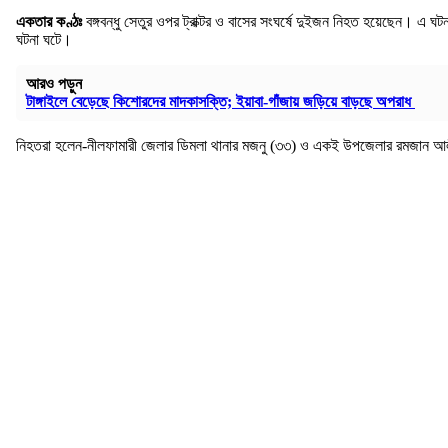
একতার কণ্ঠঃ
বঙ্গবন্ধু সেতুর ওপর ট্রাক্টর ও বাসের সংঘর্ষে দুইজন নিহত হয়েছেন। এ 
ঘটনা ঘটে।
আরও পড়ুন
টাঙ্গাইলে বেড়েছে কিশোরদের মাদকাসক্তি; ইয়াবা-গাঁজায় জড়িয়ে বাড়ছে অপরাধ
নিহতরা হলেন-নীলফামারী জেলার ডিমলা থানার মজনু (৩৩) ও একই উপজেলার রমজান আলীর