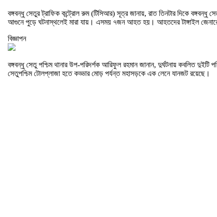
বঙ্গবন্ধু সেতুর ট্রাফিক কন্ট্রোল রুম (টিসিআর) সূত্র জানায়, রাত তিনটার দিকে বঙ্গবন্ধ
আগুনে পুড়ে ঘটনাস্থলেই মারা যায়। এসময় ৭জন আহত হয়। আহতদের টাঙ্গাইল জেনারেল
বিজ্ঞাপন
বঙ্গবন্ধু সেতু পশ্চিম থানার উপ-পরিদর্শক আরিফুল রহমান জানান, দুর্ঘটনায় কবলিত দুই
সেতুপশ্চিম টোলপ্লাজা হতে কড্ডার মোড় পর্যন্ত মহাসড়কে এক লেনে যানজট রয়েছে।