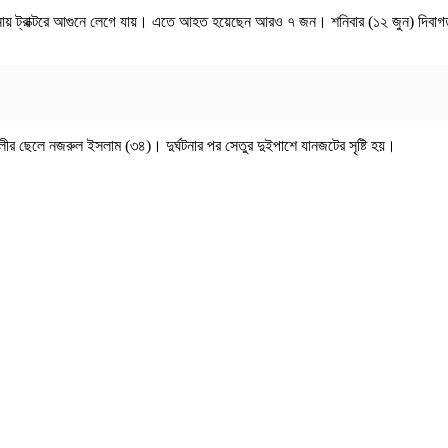
ঘটনায় ট্রাক্টরে আগুনে লেগে যায়। এতে আহত হয়েছেন আরও ৭ জন। শনিবার (১২ জুন) দিবাগত র
 ছেলে নজরুল ইসলাম (৩৪)। দুর্ঘটনার পর সেতুর দুইপাশে যানজটের সৃষ্টি হয়।