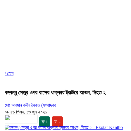
/ হোম
বঙ্গবন্ধু সেতুর ওপর বাসের ধাক্কায় ট্রাক্টরে আগুন, নিহত ২
মোঃ আরমান কবীর সৈকত (সম্পাদক)
০৮:৫১ পিএম, ১৩ জুন ২০২১
ফ+
ফ -