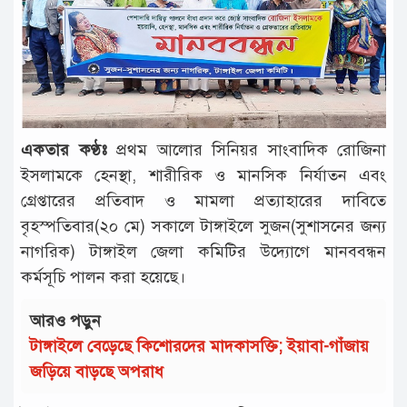
টাঙ্গাইল
আন্তর্জাতিক
রাজনীতি
অপরাধ
একতার কণ্ঠঃ
প্রথম আলোর সিনিয়র সাংবাদিক রোজিনা
দুর্ঘটনা
ইসলামকে হেনস্থা, শারীরিক ও মানসিক নির্যাতন এবং
বিনোদন
গ্রেপ্তারের প্রতিবাদ ও মামলা প্রত্যাহারের দাবিতে
বৃহস্পতিবার(২০ মে) সকালে টাঙ্গাইলে সুজন(সুশাসনের জন্য
খেলাধুলা
নাগরিক) টাঙ্গাইল জেলা কমিটির উদ্যোগে মানববন্ধন
চাকরি
কর্মসূচি পালন করা হয়েছে।
লাইফ
আরও পড়ুন
স্টাইল
টাঙ্গাইলে বেড়েছে কিশোরদের মাদকাসক্তি; ইয়াবা-গাঁজায়
অন্যান্য
জড়িয়ে বাড়ছে অপরাধ