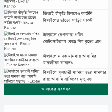
জিআই স্বীকৃতি মিললেও কাটেনি
টাঙ্গাইলের তাঁতের শাড়ির সংকট
টাঙ্গাইলে বেপরোয়া গতির
মোটরসাইকেল কেড়ে নিল বৃদ্ধের প্রাণ
টাঙ্গাইলে মাদক মামলায় আসামির
যাবজ্জীবন কারাদণ্ড
টাঙ্গাইলে স্কুলছাত্রী সামিয়া হত্যা মামলার
রায়: আসামি সাব্বিরের মৃত্যুদণ্ড
টানা বৃষ্টিতে টাঙ্গাইলে বিপর্যস্ত জনজীবন
মুঘল প্রেমের ঐতিহ্যের খাবার বাকরখানি