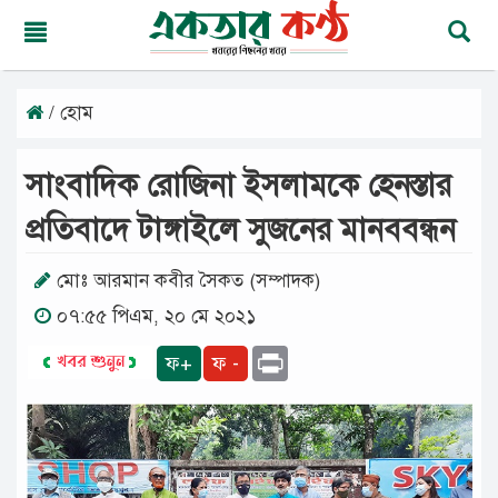
/ হোম
মঙ্গলবার,
১১
অগাস্ট
সাংবাদিক রোজিনা ইসলামকে হেনস্তার
২০২৬
২৬
প্রতিবাদে টাঙ্গাইলে সুজনের মানববন্ধন
শ্রাবণ
১৪৩৩
বঙ্গাব্দ
মোঃ আরমান কবীর সৈকত (সম্পাদক)
০৭:৫৫ পিএম, ২০ মে ২০২১
মূলপাতা
Print
ফ+
ফ -
জাতীয়
দেশের
খবর
আমাদের