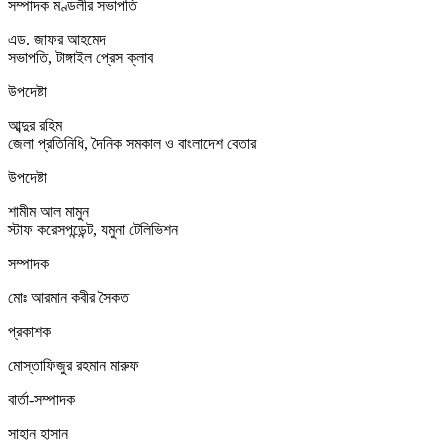
সম্পাদক মণ্ডলীর সভাপতি
এড. জাফর আহমেদ
সভাপতি, টাঙ্গাইল প্রেস ক্লাব
উপদেষ্টা
আব্দুর রহিম
জেলা প্রতিনিধি, দৈনিক সমকাল ও বাংলাদেশ বেতার
উপদেষ্টা
শামীম আল মামুন
স্টাফ করেসপন্ডেন্ট, যমুনা টেলিভিশন
সম্পাদক
মোঃ আরমান কবীর সৈকত
প্রকাশক
মোস্তাফিজুর রহমান মারুফ
বার্তা-সম্পাদক
সাহান হাসান