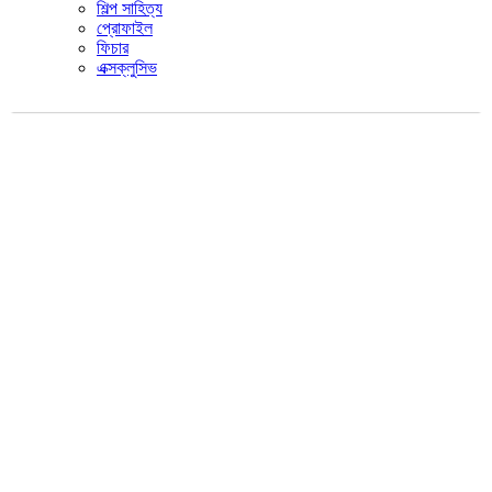
শিল্প সাহিত্য
প্রোফাইল
ফিচার
এক্সক্লুসিভ