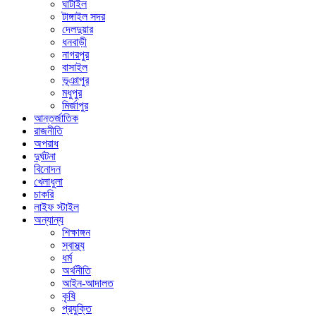
ঘাটাইল
টাঙ্গাইল সদর
দেলদুয়ার
ধনবাড়ী
নাগরপুর
বাসাইল
ভূঞাপুর
মধুপুর
মির্জাপুর
আন্তর্জাতিক
রাজনীতি
অপরাধ
দুর্ঘটনা
বিনোদন
খেলাধুলা
চাকরি
লাইফ স্টাইল
অন্যান্য
শিক্ষাঙ্গন
স্বাস্থ্য
ধর্ম
অর্থনীতি
আইন-আদালত
কৃষি
প্রযুক্তি