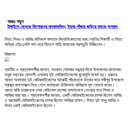
আরও পড়ুন
টাঙ্গাইলে বেড়েছে কিশোরদের মাদকাসক্তি; ইয়াবা-গাঁজায় জড়িয়ে বাড়ছে অপরাধ
নিহত লিখন ও আবির কালিদাস কলতান বিদ্যানিকেতনের নবম শ্রেণির শিক্ষার্থী ও নিহত
সাব্বির এইচএসসি পাস করে বিদেশে পাড়ি জমানোর প্রস্তুতি নিচ্ছিলেন।
বিজ্ঞাপন
স্থানীয় ও প্রত্যক্ষদর্শীরা জানান, গতকাল সোমবার সন্ধ্যার দিকে উপজেলার কালমেঘা-
নলুয়া সড়কের বেলতলী এলাকায় দুই মোটরসাইকেলের মুখোমুখি সংঘর্ষ হয়। গুরুতর
আহত অবস্থায় দুই মোটরসাইকেলের আরোহী পাঁচজনকে উদ্ধার করে সখীপুর উপজেলা
স্বাস্থ্য কমপ্লেক্সে নিয়ে গেলে কর্তব্যরত চিকিৎসক আবিরকে মৃত ঘোষণা করেন।
আহত বাকি চারজনকে ঢাকা মেডিকেল কলেজ হাসপাতালে নেওয়ার পথে লিখন ও
সাব্বির মারা যায়। প্রত্যক্ষদর্শীরা জানান, একটি মোটরসাইকেলের চালক ছিলেন আবির
ও আরেকটি মোটরসাইকেলের চালক ছিলেন সাব্বির হাসান। নিহত দুই বন্ধু আবির ও
লিখন একই মোটরসাইকেলে ছিলেন।