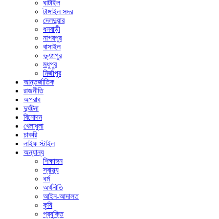
ঘাটাইল
টাঙ্গাইল সদর
দেলদুয়ার
ধনবাড়ী
নাগরপুর
বাসাইল
ভূঞাপুর
মধুপুর
মির্জাপুর
আন্তর্জাতিক
রাজনীতি
অপরাধ
দুর্ঘটনা
বিনোদন
খেলাধুলা
চাকরি
লাইফ স্টাইল
অন্যান্য
শিক্ষাঙ্গন
স্বাস্থ্য
ধর্ম
অর্থনীতি
আইন-আদালত
কৃষি
প্রযুক্তি