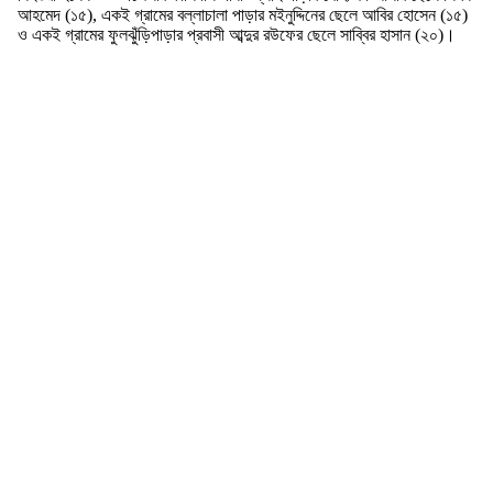
আহমেদ (১৫), একই গ্রামের বল্লাচালা পাড়ার মইনুদ্দিনের ছেলে আবির হোসেন (১৫)
ও একই গ্রামের ফুলঝুঁড়িপাড়ার প্রবাসী আব্দুর রউফের ছেলে সাব্বির হাসান (২০)।