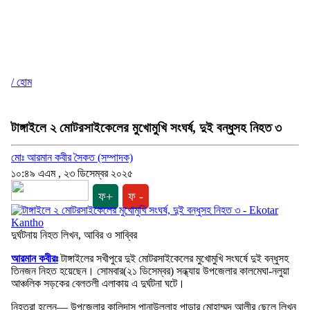
/ হোম
টাঙ্গাইলে ২ মোটরসাইকেলের মুখোমুখি সংঘর্ষ, দুই বন্ধুসহ নিহত ৩
মোঃ আরমান কবীর সৈকত (সম্পাদক)
১০:৪৯ এএম , ২৩ ডিসেম্বর ২০২৫
ফ+
ফ -
দুর্ঘটনায় নিহত লিখন, আবির ও সাব্বির
আরমান কবীরঃ
টাঙ্গাইলের সখীপুরে দুই মোটরসাইকেলের মুখোমুখি সংঘর্ষে দুই বন্ধুসহ
তিনজন নিহত হয়েছেন। সোমবার(২১ ডিসেম্বর) সন্ধ্যায় উপজেলার কালমেঘা-নলুয়া
আঞ্চলিক সড়কের বেলতলী এলাকায় এ দুর্ঘটনা ঘটে।
নিহতরা হলেন— উপজেলার কালিদাস পানাউল্লাহ পাড়ার মোহাম্মদ আলীর ছেলে লিখন