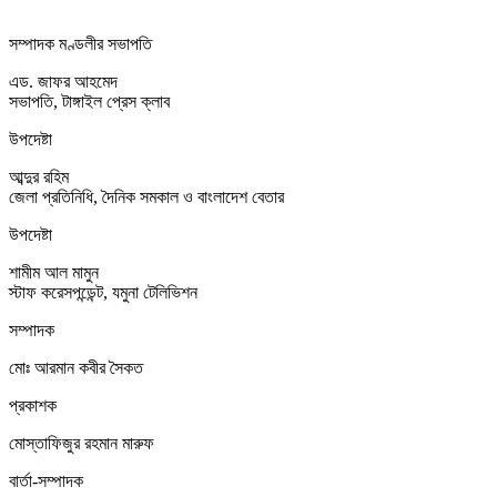
সম্পাদক মণ্ডলীর সভাপতি
এড. জাফর আহমেদ
সভাপতি, টাঙ্গাইল প্রেস ক্লাব
উপদেষ্টা
আব্দুর রহিম
জেলা প্রতিনিধি, দৈনিক সমকাল ও বাংলাদেশ বেতার
উপদেষ্টা
শামীম আল মামুন
স্টাফ করেসপন্ডেন্ট, যমুনা টেলিভিশন
সম্পাদক
মোঃ আরমান কবীর সৈকত
প্রকাশক
মোস্তাফিজুর রহমান মারুফ
বার্তা-সম্পাদক