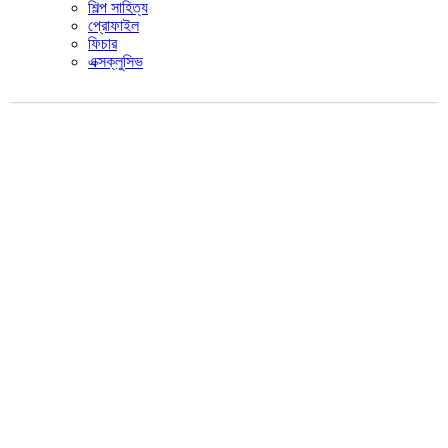
শিল্প সাহিত্য
প্রোফাইল
ফিচার
এক্সক্লুসিভ