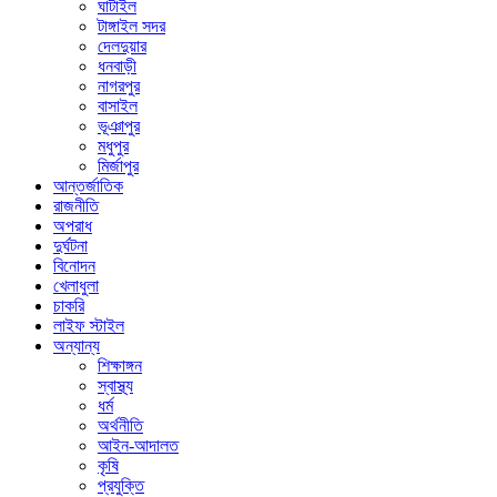
ঘাটাইল
টাঙ্গাইল সদর
দেলদুয়ার
ধনবাড়ী
নাগরপুর
বাসাইল
ভূঞাপুর
মধুপুর
মির্জাপুর
আন্তর্জাতিক
রাজনীতি
অপরাধ
দুর্ঘটনা
বিনোদন
খেলাধুলা
চাকরি
লাইফ স্টাইল
অন্যান্য
শিক্ষাঙ্গন
স্বাস্থ্য
ধর্ম
অর্থনীতি
আইন-আদালত
কৃষি
প্রযুক্তি