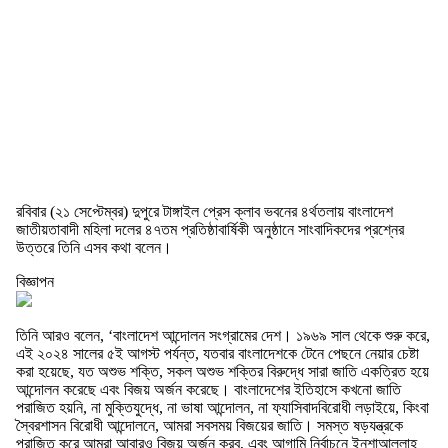
রবিবার (২১ সেপ্টেম্বর) দুপুরে টাঙ্গাইল প্রেস ক্লাব ভবনের ৪র্থতলায় বাংলাদেশ
জাতীয়তাবাদী মহিলা দলের ৪৭তম প্রতিষ্ঠাবার্ষিকী অনুষ্ঠানে সাংবাদিকদের প্রশ্নের
উত্তরে তিনি এসব কথা বলেন।
বিজ্ঞাপন
তিনি আরও বলেন, ‘বাংলাদেশ আন্দোলন সংগ্রামের দেশ। ১৯৬৯ সাল থেকে শুরু করে,
এই ২০২৪ সালের ৫ই আগস্ট পর্যন্ত, যতবার বাংলাদেশকে টেনে পেছনে নেয়ার চেষ্টা
করা হয়েছে, যত অশুভ শক্তি, সকল অশুভ শক্তির বিরুদ্ধে সারা জাতি একত্রিত হয়ে
আন্দোলন করেছে এবং বিজয় অর্জন করেছে। বাংলাদেশের ইতিহাসে কখনো জাতি
পরাজিত হয়নি, না মুক্তিযুদ্ধে, না ভাষা আন্দোলন, না ফ্যাসিবাদবিরোধী লড়াইয়ে, কিংবা
স্বৈরশাসন বিরোধী আন্দোলনে, আমরা সবসময় বিজয়ের জাতি। সমস্ত ষড়যন্ত্রকে
পরাজিত করে আমরা আবারও বিজয় অর্জন করব, এবং আগামি নির্বাচনে ইনশাআল্লাহ