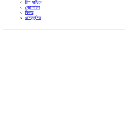
শিল্প সাহিত্য
প্রোফাইল
ফিচার
এক্সক্লুসিভ