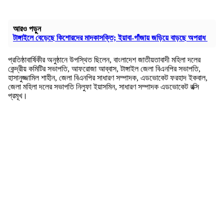
আরও পড়ুন
টাঙ্গাইলে বেড়েছে কিশোরদের মাদকাসক্তি; ইয়াবা-গাঁজায় জড়িয়ে বাড়ছে অপরাধ
প্রতিষ্ঠাবার্ষিকীর অনুষ্ঠানে উপস্থিত ছিলেন, বাংলাদেশ জাতীয়তাবাদী মহিলা দলের
কেন্দ্রীয় কমিটির সভাপতি, আফরোজা আব্বাস, টাঙ্গাইল জেলা বিএনপির সভাপতি,
হাসানুজ্জামিল শাহীন, জেলা বিএনপির সাধারণ সম্পাদক, এডভোকেট ফরহাদ ইকবাল,
জেলা মহিলা দলের সভাপতি নিলুফা ইয়াসমিন, সাধারণ সম্পাদক এডভোকেট রক্সি
প্রমূখ।