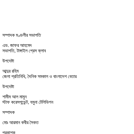
সম্পাদক মণ্ডলীর সভাপতি
এড. জাফর আহমেদ
সভাপতি, টাঙ্গাইল প্রেস ক্লাব
উপদেষ্টা
আব্দুর রহিম
জেলা প্রতিনিধি, দৈনিক সমকাল ও বাংলাদেশ বেতার
উপদেষ্টা
শামীম আল মামুন
স্টাফ করেসপন্ডেন্ট, যমুনা টেলিভিশন
সম্পাদক
মোঃ আরমান কবীর সৈকত
প্রকাশক