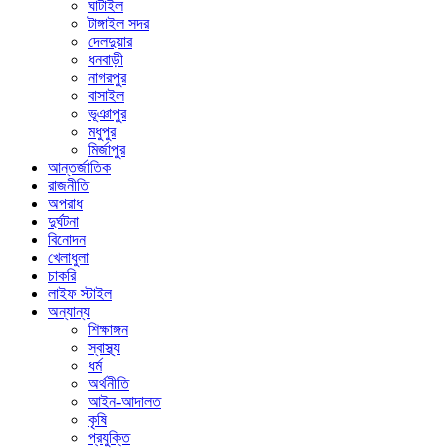
ঘাটাইল
টাঙ্গাইল সদর
দেলদুয়ার
ধনবাড়ী
নাগরপুর
বাসাইল
ভূঞাপুর
মধুপুর
মির্জাপুর
আন্তর্জাতিক
রাজনীতি
অপরাধ
দুর্ঘটনা
বিনোদন
খেলাধুলা
চাকরি
লাইফ স্টাইল
অন্যান্য
শিক্ষাঙ্গন
স্বাস্থ্য
ধর্ম
অর্থনীতি
আইন-আদালত
কৃষি
প্রযুক্তি