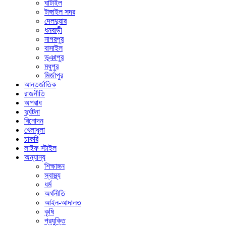
ঘাটাইল
টাঙ্গাইল সদর
দেলদুয়ার
ধনবাড়ী
নাগরপুর
বাসাইল
ভূঞাপুর
মধুপুর
মির্জাপুর
আন্তর্জাতিক
রাজনীতি
অপরাধ
দুর্ঘটনা
বিনোদন
খেলাধুলা
চাকরি
লাইফ স্টাইল
অন্যান্য
শিক্ষাঙ্গন
স্বাস্থ্য
ধর্ম
অর্থনীতি
আইন-আদালত
কৃষি
প্রযুক্তি