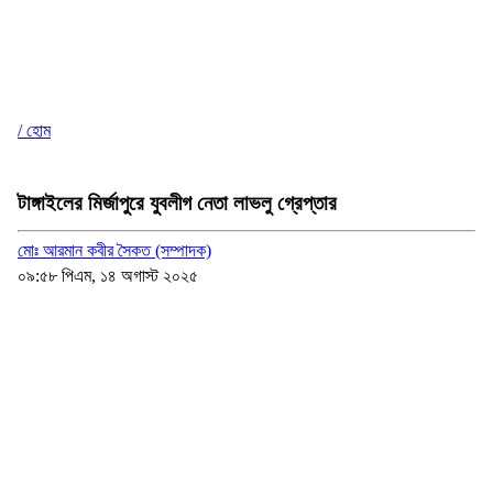
/ হোম
টাঙ্গাইলের মির্জাপুরে যুবলীগ নেতা লাভলু গ্রেপ্তার
মোঃ আরমান কবীর সৈকত (সম্পাদক)
০৯:৫৮ পিএম, ১৪ অগাস্ট ২০২৫