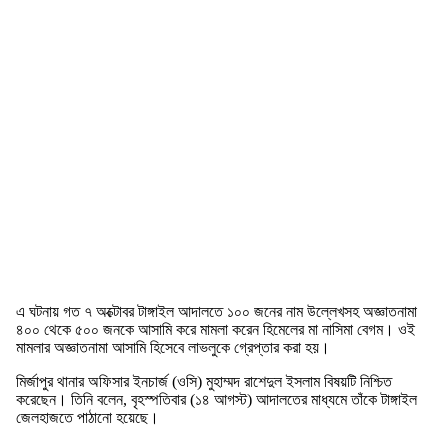
এ ঘটনায় গত ৭ অক্টোবর টাঙ্গাইল আদালতে ১০০ জনের নাম উল্লেখসহ অজ্ঞাতনামা
৪০০ থেকে ৫০০ জনকে আসামি করে মামলা করেন হিমেলের মা নাসিমা বেগম। ওই
মামলার অজ্ঞাতনামা আসামি হিসেবে লাভলুকে গ্রেপ্তার করা হয়।
মির্জাপুর থানার অফিসার ইনচার্জ (ওসি) মুহাম্মদ রাশেদুল ইসলাম বিষয়টি নিশ্চিত
করেছেন। তিনি বলেন, বৃহস্পতিবার (১৪ আগস্ট) আদালতের মাধ্যমে তাঁকে টাঙ্গাইল
জেলহাজতে পাঠানো হয়েছে।