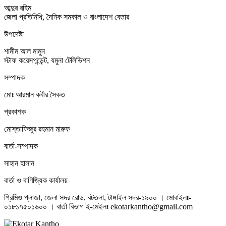
আব্দুর রহিম
জেলা প্রতিনিধি, দৈনিক সমকাল ও বাংলাদেশ বেতার
উপদেষ্টা
শামীম আল মামুন
স্টাফ করেসপন্ডেন্ট, যমুনা টেলিভিশন
সম্পাদক
মোঃ আরমান কবীর সৈকত
প্রকাশক
মোস্তাফিজুর রহমান মারুফ
বার্তা-সম্পাদক
সাহান হাসান
বার্তা ও বাণিজ্যিক কার্যালয়
প্রিমিও প্লাজা, জেলা সদর রোড, বটতলা, টাঙ্গাইল সদর-১৯০০ । মোবাইলঃ-
০১৮১৭৫০১৬০০ । বার্তা বিভাগ ই-মেইলঃ ekotarkantho@gmail.com