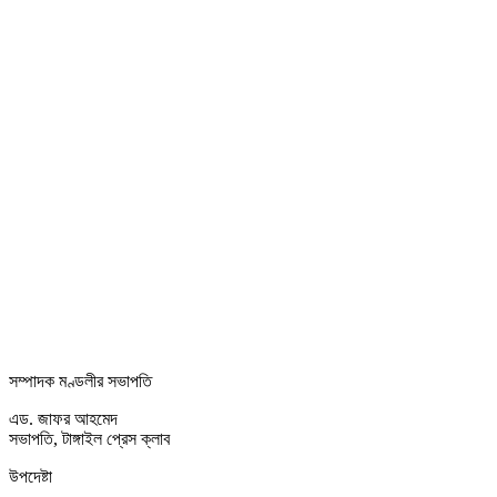
সম্পাদক মণ্ডলীর সভাপতি
এড. জাফর আহমেদ
সভাপতি, টাঙ্গাইল প্রেস ক্লাব
উপদেষ্টা