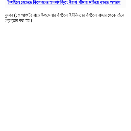
টাঙ্গাইলে বেড়েছে কিশোরদের মাদকাসক্তি; ইয়াবা-গাঁজায় জড়িয়ে বাড়ছে অপরাধ
বুধবার (১৩ আগস্ট) রাতে উপজেলার বাঁশতৈল ইউনিয়নের বাঁশতৈল বাজার থেকে তাঁকে
গ্রেপ্তার করা হয়।