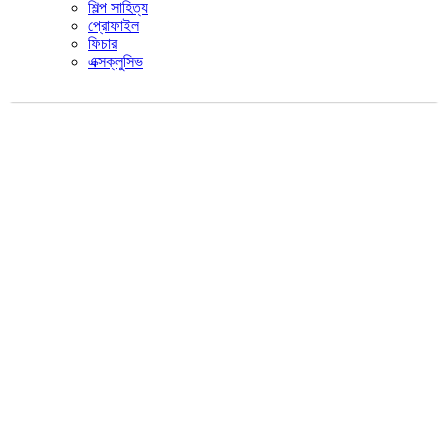
শিল্প সাহিত্য
প্রোফাইল
ফিচার
এক্সক্লুসিভ