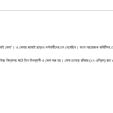
‘জামাই মেলা’। এ মেলায় জামাই ছাড়াও দর্শনার্থীদের ঢল নেমেছিল। ফলে আয়োজক কমিটিসহ
্চ বিদ্যালয় মাঠে তিন দিনব্যাপী এ মেলা শুরু হয়। মেলা চলেছে রবিবার (২৭ এপ্রিল) রাত ৮