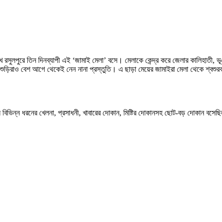
খ রসুলপুরে তিন দিনব্যাপী এই ‘জামাই মেলা’ বসে। মেলাকে কেন্দ্র করে জেলার কালিহাতী,
শুড়িরাও বেশ আগে থেকেই নেন নানা প্রস্তুতি। এ ছাড়া মেয়ের জামাইরা মেলা থেকে শ্বশুরব
ে বিভিন্ন ধরনের খেলনা, প্রসাধনী, খাবারের দোকান, মিষ্টির দোকানসহ ছোট-বড় দোকান বসে