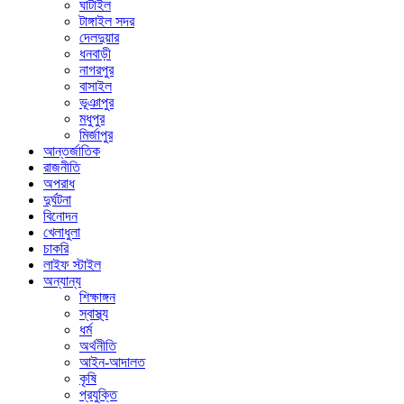
ঘাটাইল
টাঙ্গাইল সদর
দেলদুয়ার
ধনবাড়ী
নাগরপুর
বাসাইল
ভূঞাপুর
মধুপুর
মির্জাপুর
আন্তর্জাতিক
রাজনীতি
অপরাধ
দুর্ঘটনা
বিনোদন
খেলাধুলা
চাকরি
লাইফ স্টাইল
অন্যান্য
শিক্ষাঙ্গন
স্বাস্থ্য
ধর্ম
অর্থনীতি
আইন-আদালত
কৃষি
প্রযুক্তি